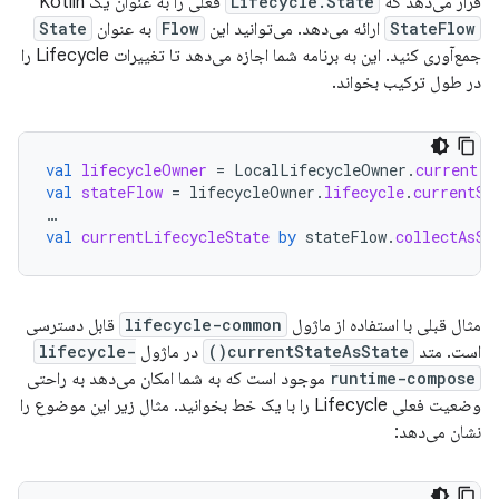
قرار می‌دهد که
Lifecycle.State
فعلی را به عنوان یک Kotlin
StateFlow
ارائه می‌دهد. می‌توانید این
Flow
به عنوان
State
جمع‌آوری کنید. این به برنامه شما اجازه می‌دهد تا تغییرات Lifecycle را
در طول ترکیب بخواند.
val
lifecycleOwner
=
LocalLifecycleOwner
.
current
val
stateFlow
=
lifecycleOwner
.
lifecycle
.
currentSt
…
val
currentLifecycleState
by
stateFlow
.
collectAsSt
مثال قبلی با استفاده از ماژول
lifecycle-common
قابل دسترسی
است. متد
currentStateAsState()
در ماژول
lifecycle-
runtime-compose
موجود است که به شما امکان می‌دهد به راحتی
وضعیت فعلی Lifecycle را با یک خط بخوانید. مثال زیر این موضوع را
نشان می‌دهد: