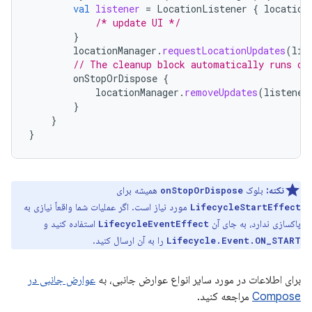
val
listener
=
LocationListener
{
location
/* update UI */
}
locationManager
.
requestLocationUpdates
(
lis
// The cleanup block automatically runs on
onStopOrDispose
{
locationManager
.
removeUpdates
(
listener
}
}
}
نکته:
بلوک
همیشه برای
onStopOrDispose
مورد نیاز است. اگر عملیات شما واقعاً نیازی به
LifecycleStartEffect
پاکسازی ندارد، به جای آن
استفاده کنید و
LifecycleEventEffect
را به آن ارسال کنید.
Lifecycle.Event.ON_START
برای اطلاعات در مورد سایر انواع عوارض جانبی، به
عوارض جانبی در
Compose
مراجعه کنید.