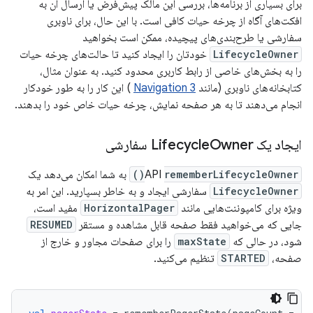
برای بسیاری از برنامه‌ها، بررسی این مالک پیش‌فرض یا ارسال آن به
افکت‌های آگاه از چرخه حیات کافی است. با این حال، برای ناوبری
سفارشی یا طرح‌بندی‌های پیچیده، ممکن است بخواهید
LifecycleOwner
خودتان را ایجاد کنید تا حالت‌های چرخه حیات
را به بخش‌های خاصی از رابط کاربری محدود کنید. به عنوان مثال،
کتابخانه‌های ناوبری (مانند
Navigation 3
) این کار را به طور خودکار
انجام می‌دهند تا به هر صفحه نمایش، چرخه حیات خاص خود را بدهند.
ایجاد یک Lifecycle
Owner سفارشی
rememberLifecycleOwner()
API
به شما امکان می‌دهد یک
LifecycleOwner
سفارشی ایجاد و به خاطر بسپارید. این امر به
ویژه برای کامپوننت‌هایی مانند
HorizontalPager
مفید است،
جایی که می‌خواهید فقط صفحه قابل مشاهده و مستقر
RESUMED
شود، در حالی که
maxState
را برای صفحات مجاور و خارج از
صفحه،
STARTED
تنظیم می‌کنید.