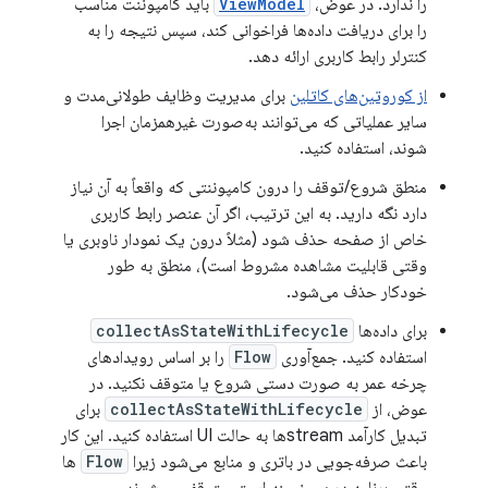
را ندارد. در عوض،
ViewModel
باید کامپوننت مناسب
را برای دریافت داده‌ها فراخوانی کند، سپس نتیجه را به
کنترلر رابط کاربری ارائه دهد.
از کوروتین‌های کاتلین
برای مدیریت وظایف طولانی‌مدت و
سایر عملیاتی که می‌توانند به‌صورت غیرهمزمان اجرا
شوند، استفاده کنید.
منطق شروع/توقف را درون کامپوننتی که واقعاً به آن نیاز
دارد نگه دارید. به این ترتیب، اگر آن عنصر رابط کاربری
خاص از صفحه حذف شود (مثلاً درون یک نمودار ناوبری یا
وقتی قابلیت مشاهده مشروط است)، منطق به طور
خودکار حذف می‌شود.
برای داده‌ها
collectAsStateWithLifecycle
استفاده کنید. جمع‌آوری
Flow
را بر اساس رویدادهای
چرخه عمر به صورت دستی شروع یا متوقف نکنید. در
عوض، از
collectAsStateWithLifecycle
برای
تبدیل کارآمد streamها به حالت UI استفاده کنید. این کار
باعث صرفه‌جویی در باتری و منابع می‌شود زیرا
Flow
ها