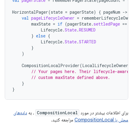
val
pagerState
=
rememberPagerState
(
pageCount
=
{
HorizontalPager
(
state
=
pagerState
)
{
pageNum
-
val
pageLifecycleOwner
=
rememberLifecycleOwne
maxState
=
if
(
pagerState
.
settledPage
==
p
Lifecycle
.
State
.
RESUMED
}
else
{
Lifecycle
.
State
.
STARTED
}
)
CompositionLocalProvider
(
LocalLifecycleOwner
p
// Your pages here. Their lifecycle-aware 
// custom maxState defined above.
}
}
برای اطلاعات بیشتر در مورد
CompositionLocal
، به
داده‌های
محلی با CompositionLocal
مراجعه کنید.