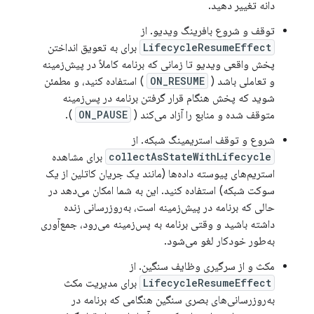
دانه تغییر دهید.
توقف و شروع بافرینگ ویدیو. از
LifecycleResumeEffect
برای به تعویق انداختن
پخش واقعی ویدیو تا زمانی که برنامه کاملاً در پیش‌زمینه
و تعاملی باشد (
ON_RESUME
) استفاده کنید، و مطمئن
شوید که پخش هنگام قرار گرفتن برنامه در پس‌زمینه
متوقف شده و منابع را آزاد می‌کند (
ON_PAUSE
).
شروع و توقف استریمینگ شبکه. از
collectAsStateWithLifecycle
برای مشاهده
استریم‌های پیوسته داده‌ها (مانند یک جریان کاتلین از یک
سوکت شبکه) استفاده کنید. این به شما امکان می‌دهد در
حالی که برنامه در پیش‌زمینه است، به‌روزرسانی زنده
داشته باشید و وقتی برنامه به پس‌زمینه می‌رود، جمع‌آوری
به‌طور خودکار لغو می‌شود.
مکث و از سرگیری وظایف سنگین. از
LifecycleResumeEffect
برای مدیریت مکث
به‌روزرسانی‌های بصری سنگین هنگامی که برنامه در