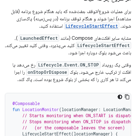
برای عملیات شروع/توقف جفت‌شده که باید هنگام شروع برنامه (قابل
مشاهده) اجرا شوند و هنگام توقف برنامه (در پس‌زمینه) پاک‌سازی
شوند،
LifecycleStartEffect
استفاده کنید.
مشابه سایر افکت‌های Compose (مانند
LaunchedEffect
)،
LifecycleStartEffect
کلید می‌پذیرد. وقتی کلید تغییر می‌کند،
باعث می‌شود بلوک دوباره اجرا شود.
وقتی یک رویداد
Lifecycle.Event.ON_STOP
رخ می‌دهد یا
افکت از ترکیب خارج می‌شود، بلوک
onStopOrDispose
را اجرا
می‌کند تا هر کاری را که بخشی از بلوک شروع بوده است، پاک کند.
@Composable
fun
LocationMonitor
(
locationManager
:
LocationManag
// Starts monitoring when ON_START is dispatch
// Stops monitoring when ON_STOP is dispatched
//   (or the composable leaves the screen)
LifecycleStartEffect
(
locationManager
)
{