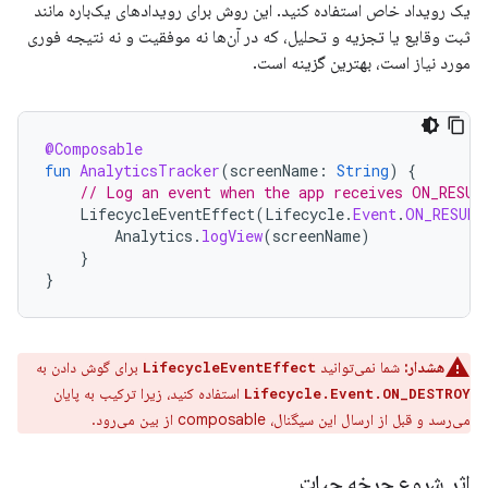
یک رویداد خاص استفاده کنید. این روش برای رویدادهای یک‌باره مانند
ثبت وقایع یا تجزیه و تحلیل، که در آن‌ها نه موفقیت و نه نتیجه فوری
مورد نیاز است، بهترین گزینه است.
@Composable
fun
AnalyticsTracker
(
screenName
:
String
)
{
// Log an event when the app receives ON_RESUM
LifecycleEventEffect
(
Lifecycle
.
Event
.
ON_RESUME
Analytics
.
logView
(
screenName
)
}
}
هشدار:
شما نمی‌توانید
برای گوش دادن به
LifecycleEventEffect
استفاده کنید، زیرا ترکیب به پایان
Lifecycle.Event.ON_DESTROY
می‌رسد و قبل از ارسال این سیگنال، composable از بین می‌رود.
اثر شروع چرخه حیات