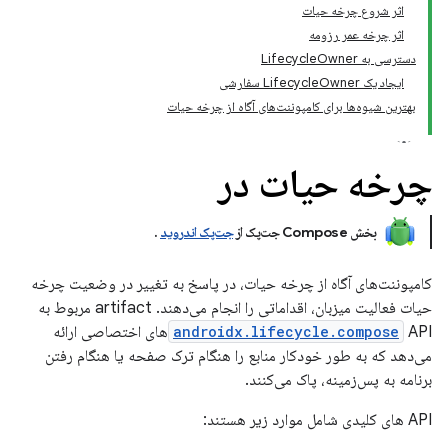
اثر شروع چرخه حیات
اثر چرخه عمر رزومه
دسترسی به LifecycleOwner
ایجاد یک LifecycleOwner سفارشی
بهترین شیوه‌ها برای کامپوننت‌های آگاه از چرخه حیات
چرخه حیات در
بخش Compose جت‌پک از
جت‌پک اندروید
.
کامپوننت‌های آگاه از چرخه حیات، در پاسخ به تغییر در وضعیت چرخه
حیات فعالیت میزبان، اقداماتی را انجام می‌دهند. artifact مربوط به
androidx.lifecycle.compose
APIهای اختصاصی ارائه
می‌دهد که به طور خودکار منابع را هنگام ترک صفحه یا هنگام رفتن
برنامه به پس‌زمینه، پاک می‌کنند.
API های کلیدی شامل موارد زیر هستند: