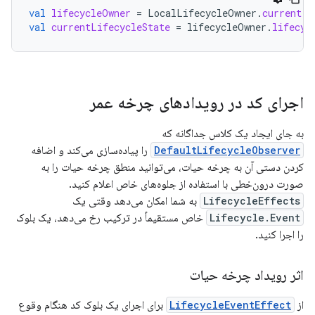
val
lifecycleOwner
=
LocalLifecycleOwner
.
current
val
currentLifecycleState
=
lifecycleOwner
.
lifecyc
اجرای کد در رویدادهای چرخه عمر
به جای ایجاد یک کلاس جداگانه که
DefaultLifecycleObserver
را پیاده‌سازی می‌کند و اضافه
کردن دستی آن به چرخه حیات، می‌توانید منطق چرخه حیات را به
صورت درون‌خطی با استفاده از جلوه‌های خاص اعلام کنید.
LifecycleEffects
به شما امکان می‌دهد وقتی یک
Lifecycle.Event
خاص مستقیماً در ترکیب رخ می‌دهد، یک بلوک
را اجرا کنید.
اثر رویداد چرخه حیات
از
LifecycleEventEffect
برای اجرای یک بلوک کد هنگام وقوع