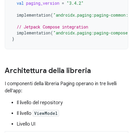
val
paging_version
=
"3.4.2"
implementation
(
"androidx.paging:paging-common:
$
p
// Jetpack Compose integration
implementation
(
"androidx.paging:paging-compose:
$
}
Architettura della libreria
I componenti della libreria Paging operano in tre livelli
dell'app:
Il livello del repository
Il livello
ViewModel
Livello UI