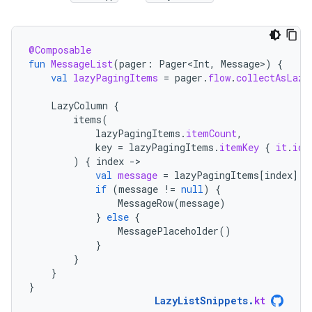
@Composable
fun
MessageList
(
pager
:
Pager<Int
,
Message
>
)
{
val
lazyPagingItems
=
pager
.
flow
.
collectAsLazy
LazyColumn
{
items
(
lazyPagingItems
.
itemCount
,
key
=
lazyPagingItems
.
itemKey
{
it
.
id
)
{
index
-
val
message
=
lazyPagingItems
[
index
]
if
(
message
!=
null
)
{
MessageRow
(
message
)
}
else
{
MessagePlaceholder
()
}
}
}
}
LazyListSnippets
.
kt