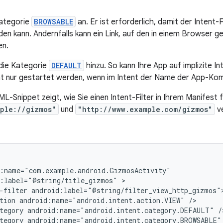
Kategorie
BROWSABLE
an. Er ist erforderlich, damit der Intent
n kann. Andernfalls kann ein Link, auf den in einem Browser gek
en.
die Kategorie
DEFAULT
hinzu. So kann Ihre App auf implizite In
tät nur gestartet werden, wenn im Intent der Name der App-K
L-Snippet zeigt, wie Sie einen Intent-Filter in Ihrem Manifest 
ple://gizmos"
und
"http://www.example.com/gizmos"
ve
:label="@string/title_gizmos"
-filter
tion
android:name="android.intent.action.VIEW"
tegory
android:name="android.intent.category.DEFAULT"
tegory
android:name="android.intent.category.BROWSABLE"