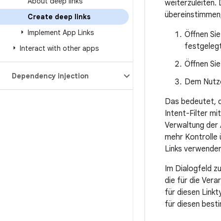
About deep links
weiterzuleiten.
übereinstimmen, 
Create deep links
Implement App Links
Öffnen Sie
festgeleg
Interact with other apps
Öffnen Sie
Dependency injection
Dem Nutze
Das bedeutet, d
Intent-Filter m
Verwaltung der 
mehr Kontrolle 
Links verwenden
Im Dialogfeld z
die für die Vera
für diesen Link
für diesen best