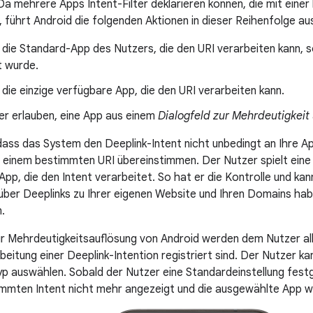
 Da mehrere Apps Intent-Filter deklarieren können, die mit eine
führt Android die folgenden Aktionen in dieser Reihenfolge aus
 die Standard-App des Nutzers, die den URI verarbeiten kann, 
t wurde.
 die einzige verfügbare App, die den URI verarbeiten kann.
r erlauben, eine App aus einem
Dialogfeld zur Mehrdeutigkeit
ass das System den Deeplink-Intent nicht unbedingt an Ihre Ap
it einem bestimmten URI übereinstimmen. Der Nutzer spielt eine 
App, die den Intent verarbeitet. So hat er die Kontrolle und ka
über Deeplinks zu Ihrer eigenen Website und Ihren Domains ha
.
ur Mehrdeutigkeitsauflösung von Android werden dem Nutzer alle
rbeitung einer Deeplink-Intention registriert sind. Der Nutzer k
typ auswählen. Sobald der Nutzer eine Standardeinstellung festg
immten Intent nicht mehr angezeigt und die ausgewählte App w