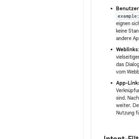
Benutzer
example
eignen sic
keine Stan
andere Ap
Weblinks
vielseitig
das Dialo
vom Webbr
App-Link
Verknüpfu
sind. Nach
weiter. De
Nutzung fü