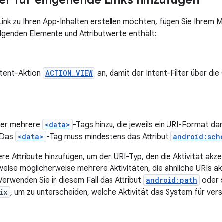
lter für eingehende Links hinzufügen
ink zu Ihren App-Inhalten erstellen möchten, fügen Sie Ihrem Ma
folgenden Elemente und Attributwerte enthält:
ntent-Aktion
ACTION_VIEW
an, damit der Intent-Filter über di
oder mehrere
<data>
-Tags hinzu, die jeweils ein URI-Format dars
. Das
<data>
-Tag muss mindestens das Attribut
android:sch
re Attribute hinzufügen, um den URI-Typ, den die Aktivität akze
weise möglicherweise mehrere Aktivitäten, die ähnliche URIs ak
Verwenden Sie in diesem Fall das Attribut
android:path
oder 
ix
, um zu unterscheiden, welche Aktivität das System für ve