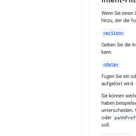
Intent-Fi
Wenn Sie einen L
hinzu, der die 
<action>
Geben Sie die I
kann.
<data>
Fügen Sie ein 
aufgelöst wird
Sie können weite
haben beispiels
unterscheiden. 
oder
pathPref
soll.