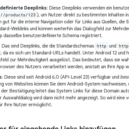
definierte Deeplinks
: Diese Deeplinks verwenden ein benutze
://products/123
), um Nutzer direkt zu bestimmten Inhalten in
h gut für die interne Navigation oder für Links aus Quellen, die S
dard-Weblinks und können weiterhin das Dialogfeld zur Mehrdeu
p dasselbe benutzerdefinierte Schema registriert.
: Das sind Deeplinks, die die Standardschemas
http
und
http
er, da es sich um Standard-URLs handelt. Unter Android 12 und
gfeld zur Mehrdeutigkeit ausgelöst. Das bedeutet, dass sie wa
owser des Nutzers verarbeitet werden, anstatt an Ihre App we
s
: Diese sind seit Android 6.0 (API-Level 23) verfügbar und
bes
ng von Websites können Sie dem Android-System nachweisen, 
 der Bestätigung leitet das System Links für diese Domain aut
r Auswahldialog wird dann nicht mehr angezeigt. So wird eine 
r Ihre Nutzer ermöglicht.