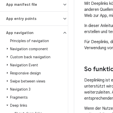
Mit Deeplinks k
App manifest file
anderen Quellen
Web zur App, mi
App entry points
In dieser Anleit
erstellen und te
App navigation
Principles of navigation
Für Deeplinks, 
Verwendung von 
Navigation component
Custom back navigation
Navigation Event
So funkti
Responsive design
Deeplinking ist 
Swipe between views
unterstützt wir
Navigation 3
weiterzuleiten.
Fragments
entsprechenden 
Deep links
Wenn der Nutzer 