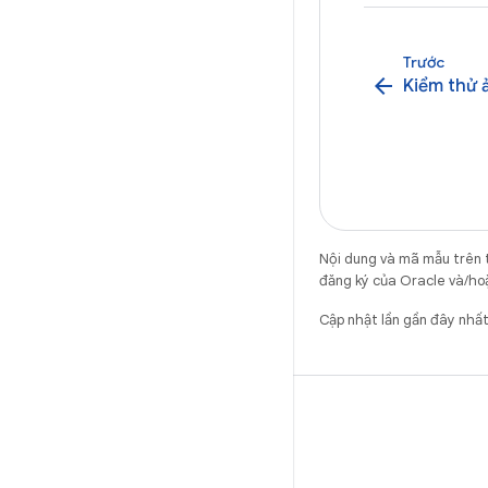
Trước
arrow_back
Kiểm thử 
Nội dung và mã mẫu trên 
đăng ký của Oracle và/hoặ
Cập nhật lần gần đây nhấ
WeChat