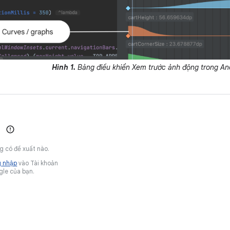
Hình 1.
Bảng điều khiển Xem trước ảnh động trong And
g có đề xuất nào.
 nhập
vào Tài khoản
le của bạn.