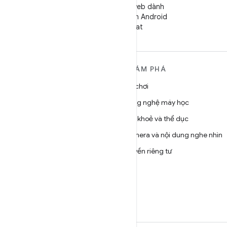
Theo dõi trang web dành
cho Nhà phát triển Android
trên WeChat
TÌM HIỂU THÊM VỀ
KHÁM PHÁ
ANDROID
Trò chơi
Android
Công nghệ máy học
Android dành cho doanh
Sức khoẻ và thể dục
nghiệp
Camera và nội dung nghe nhìn
Bảo mật
Quyền riêng tư
Source
5G
Tin tức
Blog
Podcast