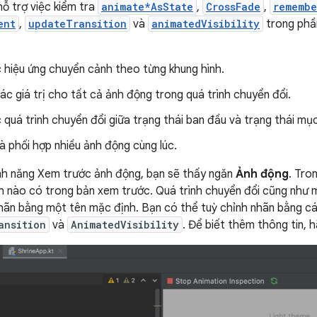
hỗ trợ việc kiểm tra
animate*AsState
,
CrossFade
,
remembe
ent
,
updateTransition
và
animatedVisibility
trong ph
 hiệu ứng chuyển cảnh theo từng khung hình.
ác giá trị cho tất cả ảnh động trong quá trình chuyển đổi.
quá trình chuyển đổi giữa trạng thái ban đầu và trạng thái mục
à phối hợp nhiều ảnh động cùng lúc.
ính năng Xem trước ảnh động, bạn sẽ thấy ngăn
Ảnh động
. Tro
 nào có trong bản xem trước. Quá trình chuyển đổi cũng như mỗ
hãn bằng một tên mặc định. Bạn có thể tuỳ chỉnh nhãn bằng c
ansition
và
AnimatedVisibility
. Để biết thêm thông tin,