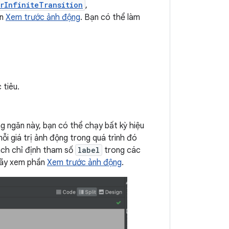
rInfiniteTransition
,
ần
Xem trước ảnh động
. Bạn có thể làm
 tiêu.
ng ngăn này, bạn có thể chạy bất kỳ hiệu
i giá trị ảnh động trong quá trình đó
ách chỉ định tham số
label
trong các
 hãy xem phần
Xem trước ảnh động
.