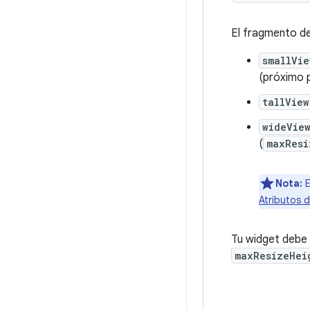
El fragmento de 
smallVie
(próximo p
tallView
wideVie
(
maxResi
Nota:
E
Atributos 
Tu widget debe 
maxResizeHei