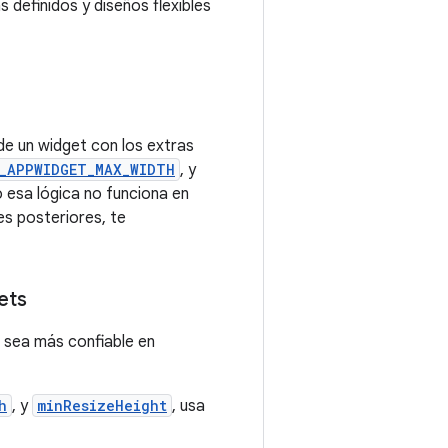
s definidos y diseños flexibles
de un widget con los extras
_APPWIDGET_MAX_WIDTH
, y
o esa lógica no funciona en
es posteriores, te
ets
 sea más confiable en
h
, y
minResizeHeight
, usa