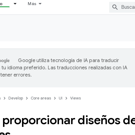
lo
Más
Google utiliza tecnología de IA para traducir
 tu idioma preferido. Las traducciones realizadas con IA
ener errores.
s
Develop
Core areas
UI
Views
proporcionar diseños de
les