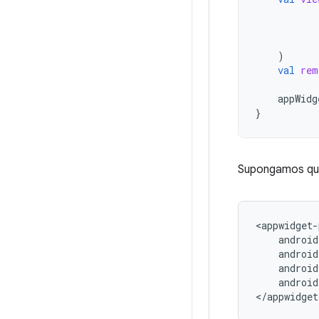
)
val
rem
appWidg
}
Supongamos que 
android