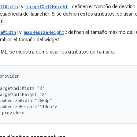
llWidth
y
targetCellHeight
: definen el tamaño de destino
cuadrícula del launcher. Si se definen estos atributos, se usan 
ht
.
zeWidth
y
maxResizeHeight
: definen el tamaño máximo del l
mbiar el tamaño del widget.
 XML, se muestra cómo usar los atributos de tamaño.
axResizeHeight="110dp">
