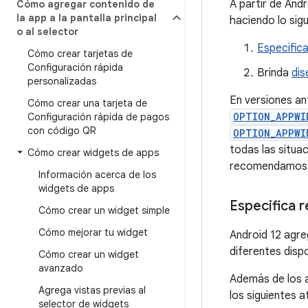
A partir de Andr
Cómo agregar contenido de
la app a la pantalla principal
haciendo lo sig
o al selector
Especifica
Cómo crear tarjetas de
Configuración rápida
Brinda
dis
personalizadas
En versiones an
Cómo crear una tarjeta de
OPTION_APPWI
Configuración rápida de pagos
con código QR
OPTION_APPWI
todas las situa
Cómo crear widgets de apps
recomendamos 
Información acerca de los
widgets de apps
Especifica r
Cómo crear un widget simple
Cómo mejorar tu widget
Android 12 agre
diferentes disp
Cómo crear un widget
avanzado
Además de los 
Agrega vistas previas al
los siguientes 
selector de widgets