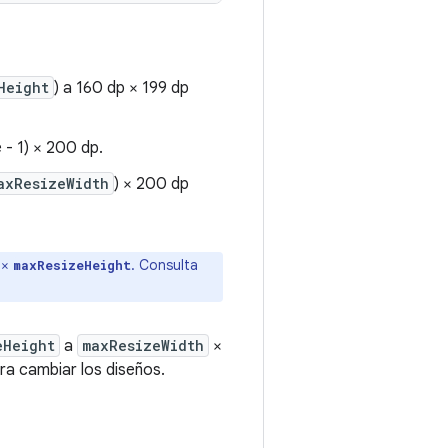
Height
) a 160 dp × 199 dp
- 1) × 200 dp.
axResizeWidth
) × 200 dp
×
. Consulta
maxResizeHeight
eHeight
a
maxResizeWidth
×
ra cambiar los diseños.