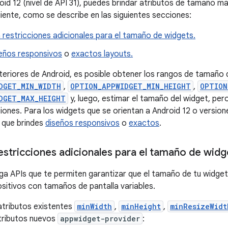
oid 12 (nivel de API 31), puedes brindar atributos de tamaño má
uiente, como se describe en las siguientes secciones:
 restricciones adicionales para el tamaño de widgets.
eños responsivos
o
exactos layouts.
teriores de Android, es posible obtener los rangos de tamaño 
DGET_MIN_WIDTH
,
OPTION_APPWIDGET_MIN_HEIGHT
,
OPTION
DGET_MAX_HEIGHT
y, luego, estimar el tamaño del widget, per
ciones. Para los widgets que se orientan a Android 12 o version
que brindes
diseños responsivos
o
exactos
.
estricciones adicionales para el tamaño de widg
ga APIs que te permiten garantizar que el tamaño de tu widget
ositivos con tamaños de pantalla variables.
atributos existentes
minWidth
,
minHeight
,
minResizeWidt
atributos nuevos
appwidget-provider
: