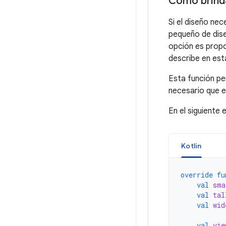
Cómo brinda
Si el diseño ne
pequeño de dise
opción es prop
describe en est
Esta función pe
necesario que e
En el siguiente
Kotlin
override
fu
val
sma
val
tal
val
wid
val
vie