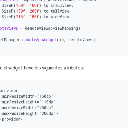
SizeF
(
150f
,
100f
)
to
smallView
,
SizeF
(
150f
,
200f
)
to
tallView
,
SizeF
(
215f
,
100f
)
to
wideView
oteViews
=
RemoteViews
(
viewMapping
)
etManager
.
updateAppWidget
(
id
,
remoteViews
)
el widget tiene los siguientes atributos:
:maxResizeHeight="200dp">
