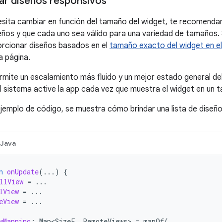
r diseños responsivos
cesita cambiar en función del tamaño del widget, te recomend
ños y que cada uno sea válido para una variedad de tamaños. S
orcionar diseños basados en el
tamaño exacto del widget en el
a página.
rmite un escalamiento más fluido y un mejor estado general de
l sistema active la app cada vez que muestra el widget en un 
 ejemplo de código, se muestra cómo brindar una lista de diseño
Java
n
onUpdate
(...)
{
llView
=
...
lView
=
...
eView
=
...
wMapping
:
Map<SizeF
,
RemoteViews
>
=
mapOf
(