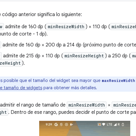
código anterior significa lo siguiente:
w
admite de 160 dp (
minResizeWidth
) × 110 dp (
minResize
unto de corte - 1 dp).
admite de 160 dp × 200 dp a 214 dp (próximo punto de corte 
w
admite de 215 dp × 110 dp (
minResizeHeight
) a 250 dp (
m
zeHeight
).
s posible que el tamaño del widget sea mayor que
maxResizeWidth
de tamaño de widgets
para obtener más detalles.
admitir el rango de tamaño de
minResizeWidth
×
minResiz
ght
. Dentro de ese rango, puedes decidir el punto de corte pa