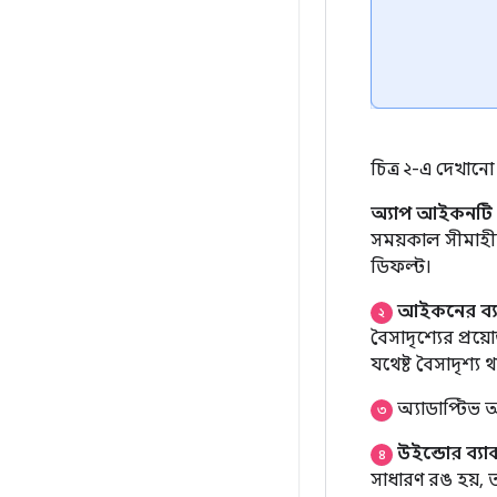
চিত্র ২-এ দেখান
অ্যাপ আইকনটি
সময়কাল সীমাহী
ডিফল্ট।
আইকনের ব্যাক
২
বৈসাদৃশ্যের প্র
যথেষ্ট বৈসাদৃশ্য 
অ্যাডাপ্টিভ 
৩
উইন্ডোর ব্যাকগ
৪
সাধারণ রঙ হয়, 