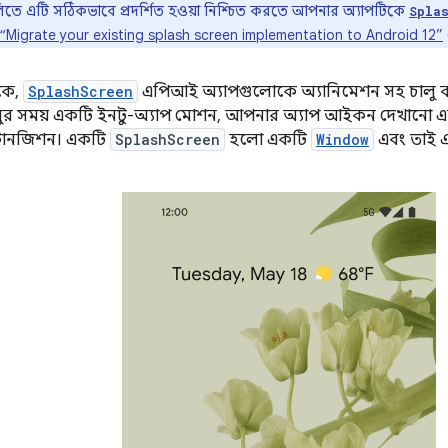
লিতে এটি সঠিকভাবে প্রদর্শিত হওয়া নিশ্চিত করতে আপনার অ্যাপটিকে
Spla
“Migrate your existing splash screen implementation to Android 12”
েকে,
SplashScreen
এপিআই অ্যাপগুলোকে অ্যানিমেশন সহ চালু করা
লুর সময় একটি ইনটু-অ্যাপ মোশন, আপনার অ্যাপ আইকন দেখানো একটি স
্রানজিশন। একটি
SplashScreen
হলো একটি
Window
এবং তাই 