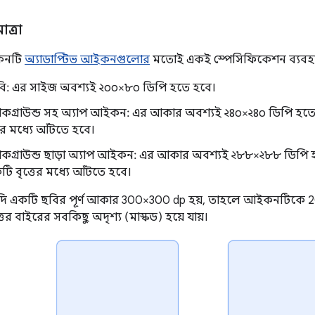
মাত্রা
আইকনটি
অ্যাডাপ্টিভ আইকনগুলোর
মতোই একই স্পেসিফিকেশন ব্যবহার 
ড ছবি: এর সাইজ অবশ্যই ২০০×৮০ ডিপি হতে হবে।
কগ্রাউন্ড সহ অ্যাপ আইকন: এর আকার অবশ্যই ২৪০×২৪০ ডিপি হতে 
ের মধ্যে আঁটতে হবে।
কগ্রাউন্ড ছাড়া অ্যাপ আইকন: এর আকার অবশ্যই ২৮৮×২৮৮ ডিপি 
টি বৃত্তের মধ্যে আঁটতে হবে।
দি একটি ছবির পূর্ণ আকার 300×300 dp হয়, তাহলে আইকনটিকে 200 
তের বাইরের সবকিছু অদৃশ্য (মাস্কড) হয়ে যায়।