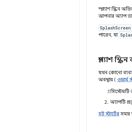
স্প্ল্যাশ স্ক্রি
আপনার অ্যাপ তার 
SplashScreen
পারেন, যা
Spla
স্প্ল্যাশ স্
যখন কোনো ব্যবহা
অবস্থায় (
ওয়ার্ম স্
সিস্টেমটি আ
অ্যাপটি প্রস
হট স্টার্টের
সময় স