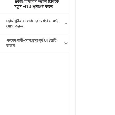
একটি বিদ্যমান স্প্ল্যাশ স্ক্রীনকে
নতুন API এ স্থানান্তর করুন
হোম স্ক্রীন বা লঞ্চারে অ্যাপ সামগ্রী
যোগ করুন
পশ্চাদগামী-সামঞ্জস্যপূর্ণ UI তৈরি
করুন