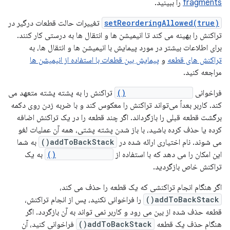
fragments
را ببینید.
setReorderingAllowed(true)
تغییرات حالت قطعات درگیر در
تراکنش را بهینه می کند تا انیمیشن ها و انتقال ها به درستی کار کنند.
برای اطلاعات بیشتر در مورد پیمایش با انیمیشن ها و انتقال ها، به
تراکنش های قطعه
و
پیمایش بین قطعات با استفاده از انیمیشن ها
مراجعه کنید.
فراخوانی
addToBackStack()
تراکنش را به پشته پشته متعهد می
کند. کاربر بعداً می‌تواند تراکنش را معکوس کند و با ضربه زدن روی دکمه
برگشت قطعه قبلی را بازگرداند. اگر چند قطعه را در یک تراکنش اضافه
کرده یا حذف کرده باشید، با باز شدن پشته پشتی، همه آن عملیات لغو
می شوند. نام اختیاری ارائه شده در
addToBackStack()
به شما
این امکان را می دهد که با استفاده از
popBackStack()
به یک
تراکنش خاص بازگردید.
اگر هنگام انجام تراکنشی که یک قطعه را حذف می کند،
addToBackStack()
را فراخوانی نکنید، پس از انجام تراکنش،
قطعه حذف شده از بین می رود و کاربر نمی تواند به آن بازگردد. اگر
هنگام حذف یک قطعه
addToBackStack()
فراخوانی کنید، آن