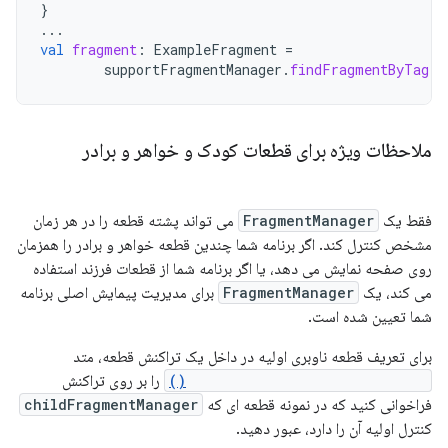
}
...
val
fragment
:
ExampleFragment
=
supportFragmentManager
.
findFragmentByTag
(
"
ملاحظات ویژه برای قطعات کودک و خواهر و برادر
فقط یک
FragmentManager
می تواند پشته قطعه را در هر زمان
مشخص کنترل کند. اگر برنامه شما چندین قطعه خواهر و برادر را همزمان
روی صفحه نمایش می دهد، یا اگر برنامه شما از قطعات فرزند استفاده
می کند، یک
FragmentManager
برای مدیریت پیمایش اصلی برنامه
شما تعیین شده است.
برای تعریف قطعه ناوبری اولیه در داخل یک تراکنش قطعه، متد
setPrimaryNavigationFragment()
را بر روی تراکنش
فراخوانی کنید که در نمونه قطعه ای که
childFragmentManager
کنترل اولیه آن را دارد، عبور دهید.