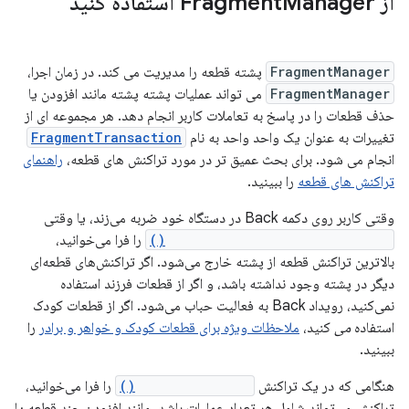
از Fragment
Manager استفاده کنید
FragmentManager
پشته قطعه را مدیریت می کند. در زمان اجرا،
FragmentManager
می تواند عملیات پشته پشته مانند افزودن یا
حذف قطعات را در پاسخ به تعاملات کاربر انجام دهد. هر مجموعه ای از
تغییرات به عنوان یک واحد واحد به نام
FragmentTransaction
انجام می شود. برای بحث عمیق تر در مورد تراکنش های قطعه،
راهنمای
تراکنش های قطعه
را ببینید.
وقتی کاربر روی دکمه Back در دستگاه خود ضربه می‌زند، یا وقتی
FragmentManager.popBackStack()
را فرا می‌خوانید،
بالاترین تراکنش قطعه از پشته خارج می‌شود. اگر تراکنش‌های قطعه‌ای
دیگر در پشته وجود نداشته باشد، و اگر از قطعات فرزند استفاده
نمی‌کنید، رویداد Back به فعالیت حباب می‌شود. اگر از قطعات کودک
استفاده
می
کنید،
ملاحظات ویژه برای قطعات کودک و خواهر و برادر
را
ببینید.
هنگامی که در یک تراکنش
addToBackStack()
را فرا می‌خوانید،
تراکنش می‌تواند شامل هر تعداد عملیات باشد، مانند افزودن چند قطعه یا