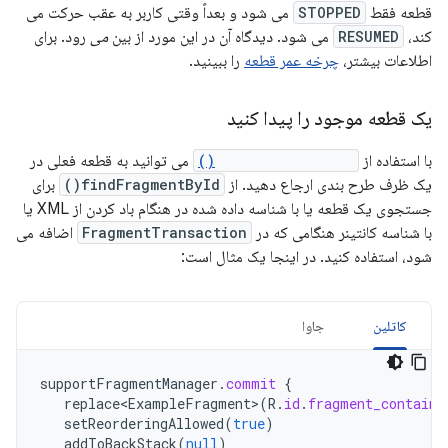
قطعه فقط
STOPPED
می شود و بعداً وقتی کاربر به عقب حرکت می
کند،
RESUMED
می شود. دیدگاه آن در این مورد از بین
می
رود. برای
اطلاعات بیشتر،
چرخه عمر قطعه
را ببینید.
یک قطعه موجود را پیدا کنید
با استفاده از
findFragmentById()
می توانید به قطعه فعلی در
یک ظرف طرح بندی ارجاع دهید. از
findFragmentById()
برای
جستجوی یک قطعه یا با شناسه داده شده در هنگام باد کردن از XML یا
با شناسه کانتینر هنگامی که در
FragmentTransaction
اضافه می
شود، استفاده کنید. در اینجا یک مثال است:
کاتلین
جاوا
supportFragmentManager
.
commit
{
replace<ExampleFragment
>
(
R
.
id
.
fragment_containe
setReorderingAllowed
(
true
)
addToBackStack
(
null
)