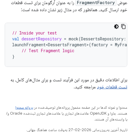
عوض
FragmentFactory
را به عنوان آرگومان برای تست قطعات
خود ارسال کنید، همانطور که در مثال زیر نشان داده شده است:
// Inside your test
val
dessertRepository
=
mock
(
DessertsRepository
::
c
launchFragment<DessertsFragment
>
(
factory
=
MyFragm
// Test Fragment logic
}
برای اطلاعات دقیق در مورد این فرآیند تست و برای مثال‌های کامل، به
تست قطعات خود
مراجعه کنید.
محتوا و نمونه کدها در این صفحه مشمول پروانه‌های توصیف‌شده در
پروانه محتوا
هستند. جاوا و OpenJDK علامت‌های تجاری یا علامت‌های تجاری ثبت‌شده Oracle و/
یا وابسته‌های آن هستند.
تاریخ آخرین به‌روزرسانی 2026-02-27 به‌وقت ساعت هماهنگ جهانی.