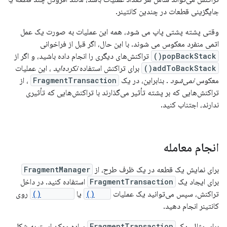
جایگزینی قطعات در چندین کانتینر.
وقتی پشته پشتی پاپ می شود، همه این عملیات به صورت یک عمل
اتمی منفرد معکوس می شوند. با این حال، اگر قبل از فراخوانی
popBackStack()
تراکنش‌های دیگری را انجام داده باشید، و اگر از
addToBackStack()
برای تراکنش استفاده
نکرده‌اید
، این عملیات
معکوس
نمی‌شود
. بنابراین، در یک
FragmentTransaction
، از
تراکنش‌هایی که بر پشته تأثیر می‌گذارند با تراکنش‌هایی که تأثیری
ندارند، اجتناب کنید.
انجام معامله
برای نمایش یک قطعه در یک ظرف طرح، از
FragmentManager
برای ایجاد یک
FragmentTransaction
استفاده کنید. در داخل
تراکنش، سپس می‌توانید یک عملیات
add()
یا
replace()
روی
کانتینر انجام دهید.
برای مثال، یک
FragmentTransaction
ساده ممکن است به شکل