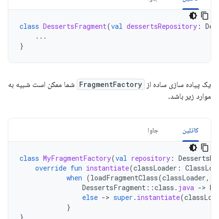
class
DessertsFragment
(
val
dessertsRepository
:
Des
...
}
یک پیاده سازی ساده از
FragmentFactory
شما ممکن است شبیه به
موارد زیر باشد.
کاتلین
جاوا
class
MyFragmentFactory
(
val
repository
:
DessertsRe
override
fun
instantiate
(
classLoader
:
ClassLoa
when
(
loadFragmentClass
(
classLoader
,
c
DessertsFragment
::
class
.
java
->
De
else
->
super
.
instantiate
(
classLoa
}
}