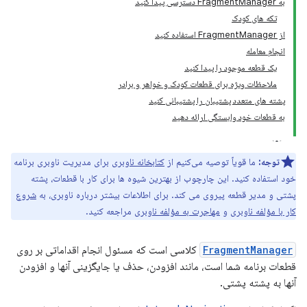
به FragmentManager دسترسی پیدا کنید
تکه های کودک
از FragmentManager استفاده کنید
انجام معامله
یک قطعه موجود را پیدا کنید
ملاحظات ویژه برای قطعات کودک و خواهر و برادر
پشته های متعدد پشتیبان را پشتیبانی کنید
به قطعات خود وابستگی ارائه دهید
توجه:
ما قویاً توصیه می‌کنیم از
کتابخانه ناوبری
برای مدیریت ناوبری برنامه
خود استفاده کنید. این چارچوب از بهترین شیوه ها برای کار با قطعات، پشته
پشتی و مدیر قطعه پیروی می کند. برای اطلاعات بیشتر درباره ناوبری، به
شروع
کار با مؤلفه ناوبری
و
مهاجرت به مؤلفه ناوبری
مراجعه کنید.
FragmentManager
کلاسی است که مسئول انجام اقداماتی بر روی
قطعات برنامه شما است، مانند افزودن، حذف یا جایگزینی آنها و افزودن
آنها به پشته پشتی.