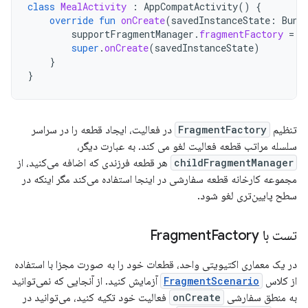
class
MealActivity
:
AppCompatActivity
()
{
override
fun
onCreate
(
savedInstanceState
:
Bund
supportFragmentManager
.
fragmentFactory
=
M
super
.
onCreate
(
savedInstanceState
)
}
}
تنظیم
FragmentFactory
در فعالیت، ایجاد قطعه را در سراسر
سلسله مراتب قطعه فعالیت لغو می کند. به عبارت دیگر،
childFragmentManager
هر قطعه فرزندی که اضافه می‌کنید، از
مجموعه کارخانه قطعه سفارشی در اینجا استفاده می‌کند مگر اینکه در
سطح پایین‌تری لغو شود.
تست با Fragment
Factory
در یک معماری اکتیویتی واحد، قطعات خود را به صورت مجزا با استفاده
از کلاس
FragmentScenario
آزمایش کنید. از آنجایی که نمی‌توانید
به منطق سفارشی
onCreate
فعالیت خود تکیه کنید، می‌توانید در