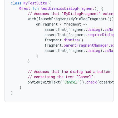
class
MyTestSuite
{
@Test
fun
testDismissDialogFragment
()
{
// Assumes that "MyDialogFragment" extends
with
(
launchFragment<MyDialogFragment>
())
onFragment
{
fragment
-
assertThat
(
fragment
.
dialog
).
isNotN
assertThat
(
fragment
.
requireDialog
(
fragment
.
dismiss
()
fragment
.
parentFragmentManager
.
exe
assertThat
(
fragment
.
dialog
).
isNull
}
}
// Assumes that the dialog had a button
// containing the text "Cancel".
onView
(
withText
(
"Cancel"
)).
check
(
doesNotE
}
}