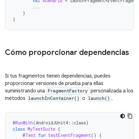
val
scenario
=
launchFragment<EventFragmen
...
}
}
Cómo proporcionar dependencias
Si tus fragmentos tienen dependencias, puedes
proporcionar versiones de prueba para ellas
suministrando una
FragmentFactory
personalizada a los
métodos
launchInContainer()
o
launch()
.
@RunWith
(
AndroidJUnit4
::
class
)
class
MyTestSuite
{
@Test
fun
testEventFragment
()
{