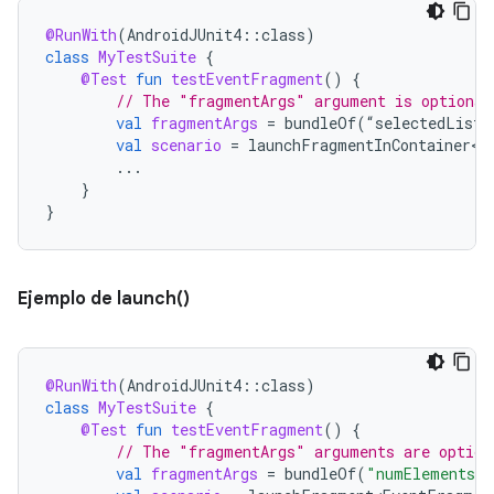
@RunWith
(
AndroidJUnit4
::
class
)
class
MyTestSuite
{
@Test
fun
testEventFragment
()
{
// The "fragmentArgs" argument is optional
val
fragmentArgs
=
bundleOf
(
“
selectedListI
val
scenario
=
launchFragmentInContainer<E
...
}
}
Ejemplo de launch()
@RunWith
(
AndroidJUnit4
::
class
)
class
MyTestSuite
{
@Test
fun
testEventFragment
()
{
// The "fragmentArgs" arguments are option
val
fragmentArgs
=
bundleOf
(
"numElements"