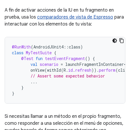
A fin de activar acciones de la IU en tu fragmento en
prueba, usa los
comparadores de vista de Espresso
para
interactuar con los elementos de tu vista:
@RunWith
(
AndroidJUnit4
::
class
)
class
MyTestSuite
{
@Test
fun
testEventFragment
()
{
val
scenario
=
launchFragmentInContainer<E
onView
(
withId
(
R
.
id
.
refresh
)).
perform
(
click
// Assert some expected behavior
...
}
}
Si necesitas llamar a un método en el propio fragmento,
como responder a una selección en el menú de opciones,