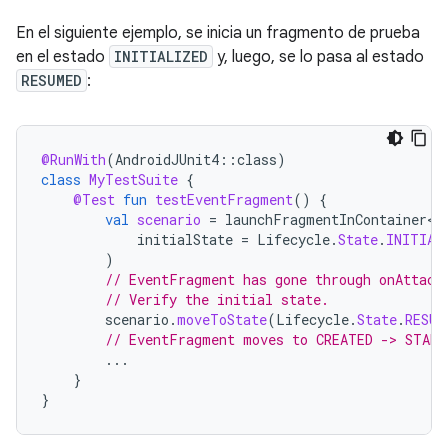
En el siguiente ejemplo, se inicia un fragmento de prueba
en el estado
INITIALIZED
y, luego, se lo pasa al estado
RESUMED
:
@RunWith
(
AndroidJUnit4
::
class
)
class
MyTestSuite
{
@Test
fun
testEventFragment
()
{
val
scenario
=
launchFragmentInContainer<E
initialState
=
Lifecycle
.
State
.
INITIAL
)
// EventFragment has gone through onAttach
// Verify the initial state.
scenario
.
moveToState
(
Lifecycle
.
State
.
RESUM
// EventFragment moves to CREATED -> START
...
}
}