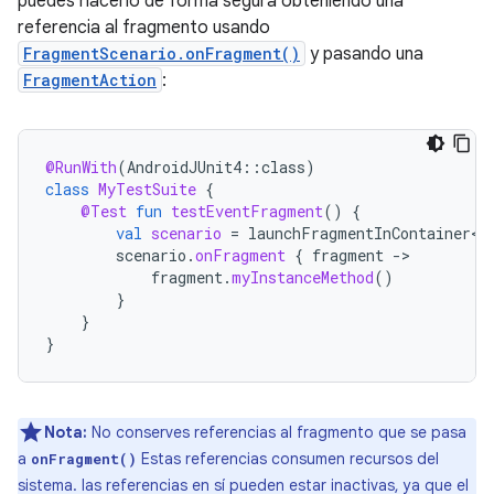
puedes hacerlo de forma segura obteniendo una
referencia al fragmento usando
FragmentScenario.onFragment()
y pasando una
FragmentAction
:
@RunWith
(
AndroidJUnit4
::
class
)
class
MyTestSuite
{
@Test
fun
testEventFragment
()
{
val
scenario
=
launchFragmentInContainer<E
scenario
.
onFragment
{
fragment
-
fragment
.
myInstanceMethod
()
}
}
}
Nota:
No conserves referencias al fragmento que se pasa
a
Estas referencias consumen recursos del
onFragment()
sistema. las referencias en sí pueden estar inactivas, ya que el