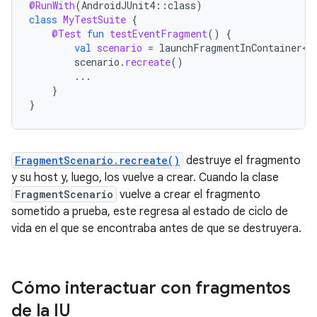
@RunWith
(
AndroidJUnit4
::
class
)
class
MyTestSuite
{
@Test
fun
testEventFragment
()
{
val
scenario
=
launchFragmentInContainer<E
scenario
.
recreate
()
...
}
}
FragmentScenario.recreate()
destruye el fragmento
y su host y, luego, los vuelve a crear. Cuando la clase
FragmentScenario
vuelve a crear el fragmento
sometido a prueba, este regresa al estado de ciclo de
vida en el que se encontraba antes de que se destruyera.
Cómo interactuar con fragmentos
de la IU