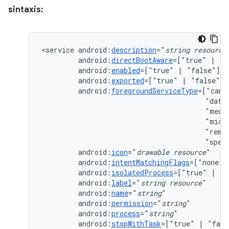
sintaxis:
<service
android:
description
="
string
resource
android:
directBootAware
=["true"
|
android:
enabled
=["true"
|
android:
exported
=["true"
|
android:
foregroundServiceType
=["came
"data
"medi
"micr
"remo
"spec
android:
icon
="
drawable
resource
android:
intentMatchingFlags
=["none"
android:
isolatedProcess
=["true"
|
android:
label
="
string
resource
android:
name
="
string
android:
permission
="
string
android:
process
="
string
android:
stopWithTask
=["true"
|