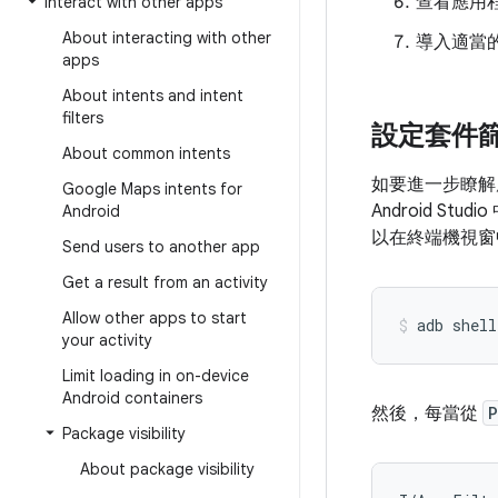
查看應用
Interact with other apps
About interacting with other
導入適當
apps
About intents and intent
filters
設定套件
About common intents
如要進一步瞭解
Google Maps intents for
Android S
Android
以在終端機視窗
Send users to another app
Get a result from an activity
Allow other apps to start
adb shell
your activity
Limit loading in on-device
Android containers
然後，每當從
P
Package visibility
About package visibility