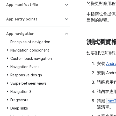
的變更對應用程
App manifest file
本指南也會提供
App entry points
受到的影響。
App navigation
測試瀏覽
Principles of navigation
Navigation component
如要測試這項行
Custom back navigation
安裝
Andro
Navigation Event
安裝 Andr
Responsive design
請將應用
Swipe between views
請勿在應
Navigation 3
Fragments
請撥
get
選清單。
Deep links