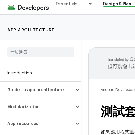
Essentials
Design & Plan
APP ARCHITECTURE
但可能會出
Introduction
Guide to app architecture
Android Developer
Modularization
測試
App resources
如果應用程式需要與