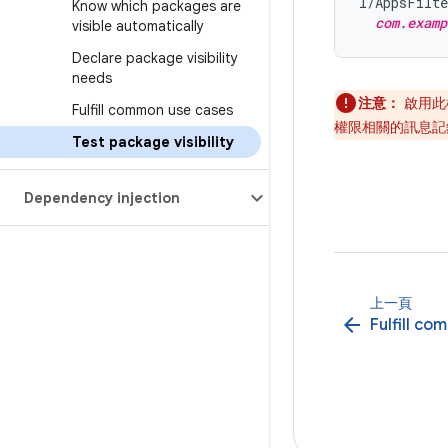
I/AppsFilte
Know which packages are
com.examp
visible automatically
Declare package visibility
needs
注意：
啟用此
Fulfill common use cases
權限相關的訊息記
Test package visibility
Dependency injection
上一頁
arrow_back
Fulfill c