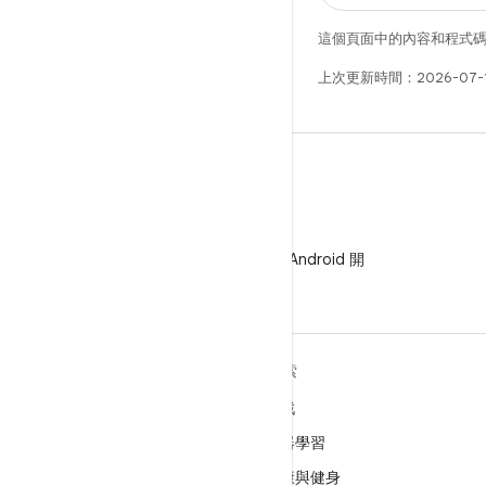
這個頁面中的內容和程式
上次更新時間：2026-07-
WeChat
在 WeChat 上追蹤 Android 開
發人員
深入瞭解 ANDROID
探索
Android
遊戲
企業專用 Android
機器學習
安全性
健康與健身