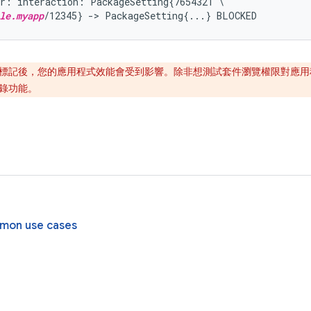
r: interaction: PackageSetting{7654321 \

le.myapp
標記後，您的應用程式效能會受到影響。除非想測試套件瀏覽權限對應用
錄功能。
ommon use cases