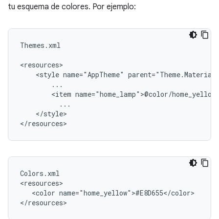
tu esquema de colores. Por ejemplo:
Themes.xml

<style
name="AppTheme"
<item
</style>

Colors.xml

<color
name="home_yellow">#E8D655</color>
