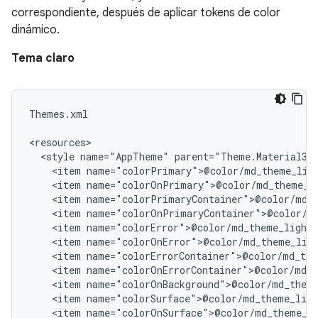
correspondiente, después de aplicar tokens de color
dinámico.
Tema claro
Themes.xml

<style
name="AppTheme"
<item
<item
<item
<item
<item
<item
<item
<item
<item
<item
<item