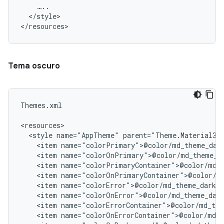
</style>

Tema oscuro
Themes.xml

<style
name="AppTheme"
<item
<item
<item
<item
<item
<item
<item
<item