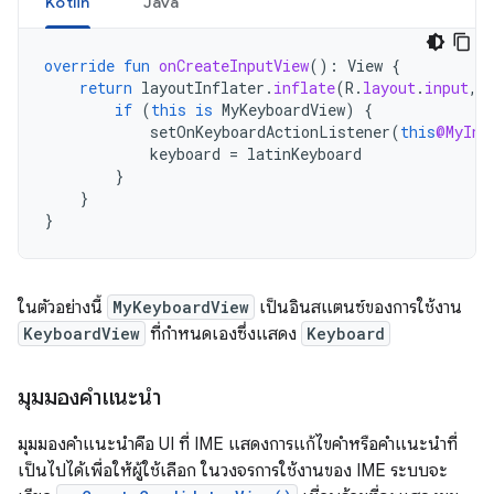
Kotlin
Java
override
fun
onCreateInputView
():
View
{
return
layoutInflater
.
inflate
(
R
.
layout
.
input
,
if
(
this
is
MyKeyboardView
)
{
setOnKeyboardActionListener
(
this
@MyInp
keyboard
=
latinKeyboard
}
}
}
ในตัวอย่างนี้
MyKeyboardView
เป็นอินสแตนซ์ของการใช้งาน
KeyboardView
ที่กำหนดเองซึ่งแสดง
Keyboard
มุมมองคำแนะนำ
มุมมองคำแนะนำคือ UI ที่ IME แสดงการแก้ไขคำหรือคำแนะนำที่
เป็นไปได้เพื่อให้ผู้ใช้เลือก ในวงจรการใช้งานของ IME ระบบจะ