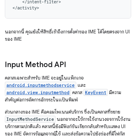
</intent-filter>

</activity>
นอกจากนี้ คุณยังให้สิทธิ์เข้าถึงการตั้งค่าของ IME ได้โดยตรงจาก UI
ของ IME
Input Method API
คลาสเฉพาะสำหรับ IME จะอยู่ในแพ็กเกจ
android.inputmethodservice
และ
android.view.inputmethod
คลาส
KeyEvent
มีความ
สำคัญต่อการจัดการอักขระในแป้นพิมพ์
ส่วนกลางของ IME คือคอมโพเนนต์บริการ ซึ่งเป็นคลาสที่ขยาย
InputMethodService
นอกจากจะใช้การใช้งานวงจรการใช้งาน
บริการตามปกติแล้ว คลาสนี้ยังมีฟังก์ชันเรียกกลับสำหรับแสดง UI
ของ IME จัดการข้อมูลจากผู้ใช้ และส่งข้อความไปยังช่องที่มีโฟกัส