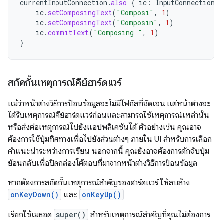
currentInputConnection
.
also
{
ic
:
InputConnection
ic
.
setComposingText
(
"Composi"
,
1
)
ic
.
setComposingText
(
"Composin"
,
1
)
ic
.
commitText
(
"Composing "
,
1
)
}
สกัดกั้นเหตุการณ์คีย์ฮาร์ดแวร์
แม้ว่าหน้าต่างวิธีการป้อนข้อมูลจะไม่มีโฟกัสที่ชัดเจน แต่หน้าต่างจะ
ได้รับเหตุการณ์คีย์ฮาร์ดแวร์ก่อนและสามารถใช้เหตุการณ์เหล่านั้น
หรือส่งต่อเหตุการณ์ไปยังแอปพลิเคชันได้ ตัวอย่างเช่น คุณอาจ
ต้องการใช้ปุ่มทิศทางเพื่อไปยังส่วนต่างๆ ภายใน UI สำหรับการเลือก
คำแนะนำระหว่างการเขียน นอกจากนี้ คุณยังอาจต้องการดักจับปุ่ม
ย้อนกลับเพื่อปิดกล่องโต้ตอบที่มาจากหน้าต่างวิธีการป้อนข้อมูล
หากต้องการสกัดกั้นเหตุการณ์สำคัญของฮาร์ดแวร์ ให้ลบล้าง
onKeyDown()
และ
onKeyUp()
เรียกใช้เมธอด
super()
สำหรับเหตุการณ์สำคัญที่คุณไม่ต้องการ