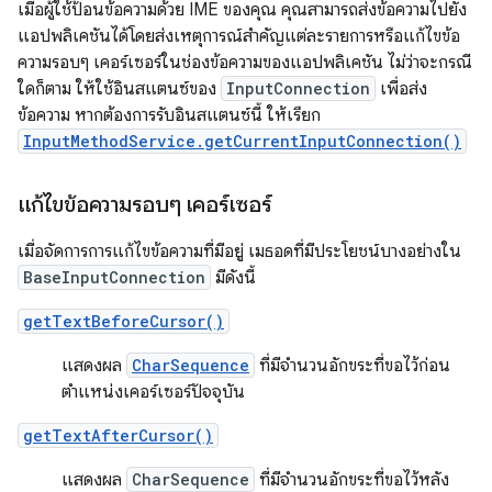
เมื่อผู้ใช้ป้อนข้อความด้วย IME ของคุณ คุณสามารถส่งข้อความไปยัง
แอปพลิเคชันได้โดยส่งเหตุการณ์สำคัญแต่ละรายการหรือแก้ไขข้อ
ความรอบๆ เคอร์เซอร์ในช่องข้อความของแอปพลิเคชัน ไม่ว่าจะกรณี
ใดก็ตาม ให้ใช้อินสแตนซ์ของ
InputConnection
เพื่อส่ง
ข้อความ หากต้องการรับอินสแตนซ์นี้ ให้เรียก
InputMethodService.getCurrentInputConnection()
แก้ไขข้อความรอบๆ เคอร์เซอร์
เมื่อจัดการการแก้ไขข้อความที่มีอยู่ เมธอดที่มีประโยชน์บางอย่างใน
BaseInputConnection
มีดังนี้
getTextBeforeCursor()
แสดงผล
CharSequence
ที่มีจำนวนอักขระที่ขอไว้ก่อน
ตำแหน่งเคอร์เซอร์ปัจจุบัน
getTextAfterCursor()
แสดงผล
CharSequence
ที่มีจำนวนอักขระที่ขอไว้หลัง