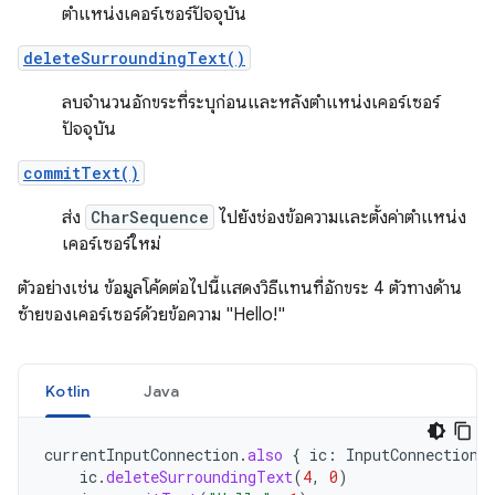
ตำแหน่งเคอร์เซอร์ปัจจุบัน
deleteSurroundingText()
ลบจำนวนอักขระที่ระบุก่อนและหลังตำแหน่งเคอร์เซอร์
ปัจจุบัน
commitText()
ส่ง
CharSequence
ไปยังช่องข้อความและตั้งค่าตำแหน่ง
เคอร์เซอร์ใหม่
ตัวอย่างเช่น ข้อมูลโค้ดต่อไปนี้แสดงวิธีแทนที่อักขระ 4 ตัวทางด้าน
ซ้ายของเคอร์เซอร์ด้วยข้อความ "Hello!"
Kotlin
Java
currentInputConnection
.
also
{
ic
:
InputConnection
ic
.
deleteSurroundingText
(
4
,
0
)