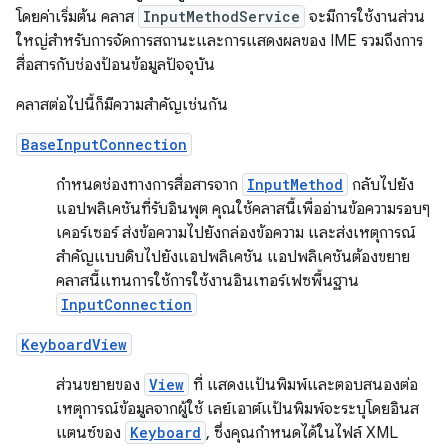
โดยค่าเริ่มต้น คลาส
InputMethodService
จะมีการใช้งานส่วน
ใหญ่สำหรับการจัดการสถานะและการแสดงผลของ IME รวมถึงการ
สื่อสารกับช่องป้อนข้อมูลปัจจุบัน
คลาสต่อไปนี้ก็มีความสำคัญเช่นกัน
BaseInputConnection
กำหนดช่องทางการสื่อสารจาก
InputMethod
กลับไปยัง
แอปพลิเคชันที่รับอินพุต คุณใช้คลาสนี้เพื่ออ่านข้อความรอบๆ
เคอร์เซอร์ ส่งข้อความไปยังกล่องข้อความ และส่งเหตุการณ์
สำคัญแบบดิบไปยังแอปพลิเคชัน แอปพลิเคชันต้องขยาย
คลาสนี้แทนการใช้การใช้งานอินเทอร์เฟซพื้นฐาน
InputConnection
KeyboardView
ส่วนขยายของ
View
ที่ แสดงแป้นพิมพ์และตอบสนองต่อ
เหตุการณ์ข้อมูลจากผู้ใช้ เลย์เอาต์แป้นพิมพ์จะระบุโดยอินส
แตนซ์ของ
Keyboard
, ซึ่งคุณกำหนดได้ในไฟล์ XML