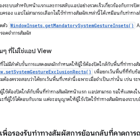
ของระบบสำหรับหน้าแรกและการสลับแอปอย่างรวดเร็วเกี่ยวข้องกับการปัดที
รอง แอปไม่สามารถเลือกไม่ใช้ท่าทางสัมผัสเหล่านี้ได้เหมือนกับท่าทางส
ิดตัว
WindowInsets.getMandatorySystemGestureInsets()
AP
รจดจำการสัมผัส
ๆ ที่ไม่ใช่แอป View
่ไม่มีลำดับชั้นการแสดงผลมักกำหนดให้ผู้ใช้ต้องปัดใกล้กับพื้นที่ท่าทาง
w.setSystemGestureExclusionRects()
เพื่อยกเว้นพื้นที่ที่ทับซ
ต้องตรวจสอบว่าได้ยกเว้นพื้นที่เหล่านี้เฉพาะเมื่อจำเป็นเท่านั้น เช่น ร
้ใช้ต้องปัดใกล้กับพื้นที่ท่าทางสัมผัสหน้าแรก แอปสามารถ ขอให้แสดงใ
ี่ผู้ใช้โต้ตอบกับเกม แต่จะอนุญาตให้ผู้ใช้เปิดใช้ท่าทางสัมผัสของระบบ
พื่อรองรับท่าทางสัมผัสการย้อนกลับที่คาดการณ