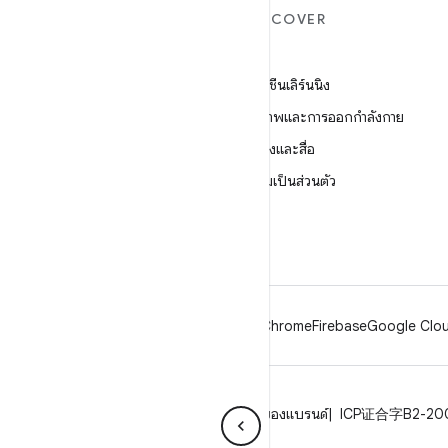
ANDROID เพิ่มเติม
DISCOVER
Android
เกม
Android สำหรับองค์กร
แมชชีนเลิร์นนิง
ความปลอดภัย
สุขภาพและการออกกำลังกาย
ซอร์ส
กล้องและสื่อ
ข่าว
ความเป็นส่วนตัว
บล็อก
5G
พอดแคสต์
Android
Chrome
Firebase
Google Clou
ความเป็นส่วนตัว
ใบอนุญาต
หลักเกณฑ์ของแบรนด์
ICP证合字B2-20