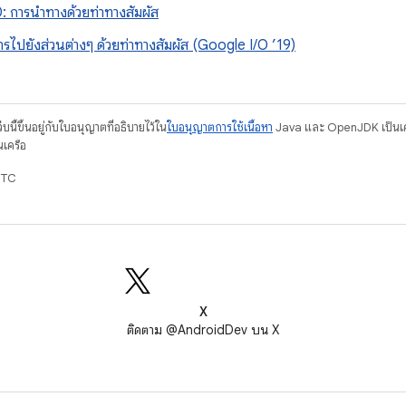
: การนำทางด้วยท่าทางสัมผัส
รไปยังส่วนต่างๆ ด้วยท่าทางสัมผัส (Google I/O ’19)
บนี้ขึ้นอยู่กับใบอนุญาตที่อธิบายไว้ใน
ใบอนุญาตการใช้เนื้อหา
Java และ OpenJDK เป็นเคร
นเครือ
UTC
X
ติดตาม @AndroidDev บน X