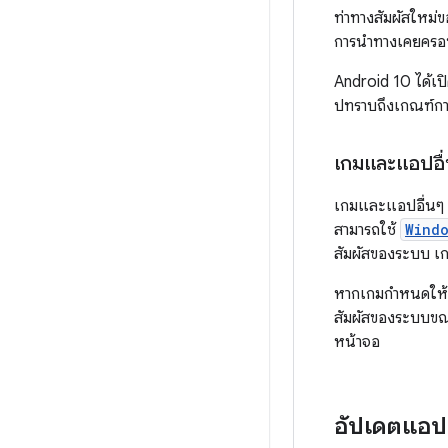
ท่าทางสัมผัสใหม่
การนำทางเคยครอบค
Android 10 ได้เป
ปทราบถึงเกณฑ์กา
เกมและแอปอื่น
เกมและแอปอื่นๆ ที
สามารถใช้
Windo
สัมผัสของระบบ เกม
หากเกมกำหนดให้ผู
สัมผัสของระบบขณะท
หน้าจอ
อัปเดตแอปเ