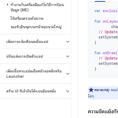
ทำงานกับเครื่องมือแก้ไขวิธีการป้อน
ข้อมูล (IME)
var
exclusi
ใช้เครื่องตรวจตัวสะกด
fun
onLayou
cha
รองรับอินพุตบนหน้าจอขนาดใหญ่
// Update
setSystem
เพิ่มการแจ้งเตือนลงในแอป
}
fun
onDraw
(
ปรับแต่งการเปิดตัวแอป
// Update
setSystem
}
เพิ่มเนื้อหาแอปลงในหน้าจอหลักหรือ
Launcher
หมายเหตุ:
คอม
สร้าง UI ที่เข้ากันได้แบบย้อนหลัง
ใดๆ
ความขัดแย้งก