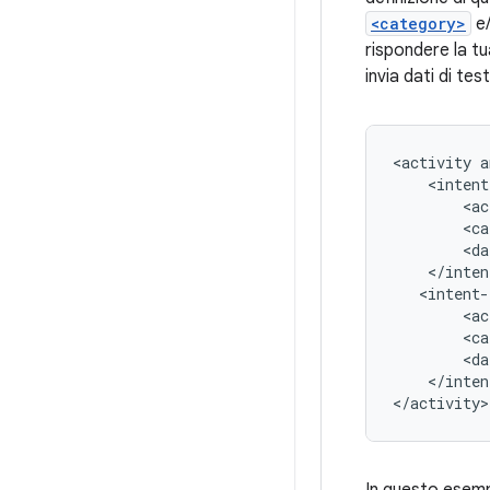
<category>
e/
rispondere la tu
invia dati di tes
<activity
a
<ac
<ca
<da
<ac
<ca
<da
</inten