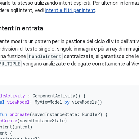
iarle tu stesso utilizzando intent espliciti. Per ulteriori informa
ere agli intent, vedi
Intent e filtri per intent
.
ntent in entrata
te mostra un pattern per la gestione del ciclo di vita dell'attiv
ondivisioni di testo singolo, singole immagini e più array di immag
 una funzione
handleIntent
centralizzata, si garantisce che le
MULTIPLE
vengano analizzate e delegate correttamente al Vi
.
leActivity
:
ComponentActivity
()
{
al
viewModel
:
MyViewModel
by
viewModels
()
fun
onCreate
(
savedInstanceState
:
Bundle?)
{
nCreate
(
savedInstanceState
)
ntent
(
intent
)
ent
{