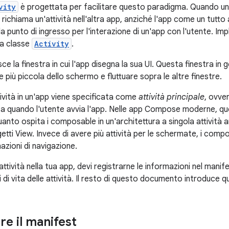
vity
è progettata per facilitare questo paradigma. Quando un'
richiama un'attività nell'altra app, anziché l'app come un tutt
 da punto di ingresso per l'interazione di un'app con l'utente. Im
la classe
Activity
.
isce la finestra in cui l'app disegna la sua UI. Questa finestra i
più piccola dello schermo e fluttuare sopra le altre finestre.
tività in un'app viene specificata come
attività principale
, ovve
ta quando l'utente avvia l'app. Nelle app Compose moderne, ques
uanto ospita i composable in un'architettura a singola attività
etti View. Invece di avere più attività per le schermate, i compos
azioni di navigazione.
e attività nella tua app, devi registrarne le informazioni nel man
i di vita delle attività. Il resto di questo documento introduce 
re il manifest