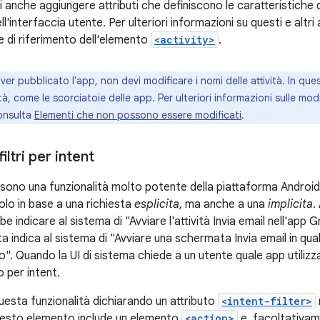
uoi anche aggiungere attributi che definiscono le caratteristiche d
'interfaccia utente. Per ulteriori informazioni su questi e altri a
di riferimento dell'elemento
<activity>
.
er pubblicato l'app, non devi modificare i nomi delle attività. In qu
tà, come le scorciatoie delle app. Per ulteriori informazioni sulle mod
onsulta
Elementi che non possono essere modificati
.
filtri per intent
sono una funzionalità molto potente della piattaforma Android
solo in base a una richiesta
esplicita
, ma anche a una
implicita
.
e indicare al sistema di "Avviare l'attività Invia email nell'app G
ita indica al sistema di "Avviare una schermata Invia email in qua
ro". Quando la UI di sistema chiede a un utente quale app utilizza
o per intent.
uesta funzionalità dichiarando un attributo
<intent-filter>
questo elemento include un elemento
<action>
e, facoltativam