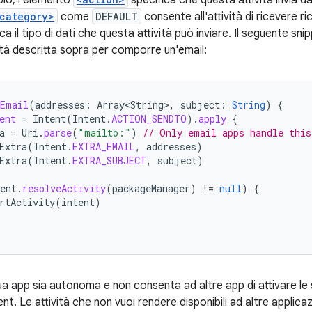
io, l'elemento
specifica che questa attività invia da
category>
come
DEFAULT
consente all'attività di ricevere r
ca il tipo di dati che questa attività può inviare. Il seguente s
ità descritta sopra per comporre un'email:
eEmail
(
addresses
:
Array<String>
,
subject
:
String
)
{
ent
=
Intent
(
Intent
.
ACTION_SENDTO
).
apply
{
a
=
Uri
.
parse
(
"mailto:"
)
// Only email apps handle this
Extra
(
Intent
.
EXTRA_EMAIL
,
addresses
)
Extra
(
Intent
.
EXTRA_SUBJECT
,
subject
)
ent
.
resolveActivity
(
packageManager
)
!=
null
)
{
rtActivity
(
intent
)
ua app sia autonoma e non consenta ad altre app di attivare le s
intent. Le attività che non vuoi rendere disponibili ad altre applic