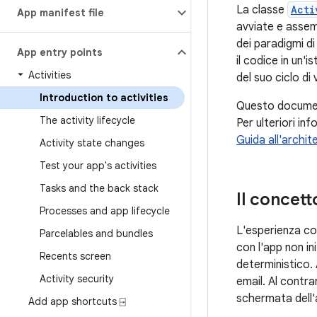
La classe
Acti
App manifest file
avviate e assem
dei paradigmi d
App entry points
il codice in un'i
Activities
del suo ciclo di 
Introduction to activities
Questo documento
The activity lifecycle
Per ulteriori in
Guida all'archit
Activity state changes
Test your app's activities
Tasks and the back stack
Il concetto
Processes and app lifecycle
L'esperienza con
Parcelables and bundles
con l'app non in
Recents screen
deterministico.
Activity security
email. Al contra
schermata dell'a
Add app shortcuts ⍈