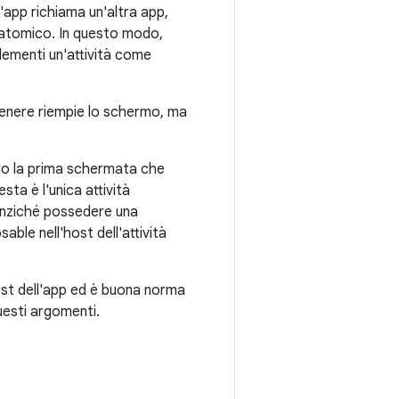
app richiama un'altra app,
o atomico. In questo modo,
plementi un'attività come
n genere riempie lo schermo, ma
ro la prima schermata che
ta è l'unica attività
 anziché possedere una
able nell'host dell'attività
ifest dell'app ed è buona norma
questi argomenti.