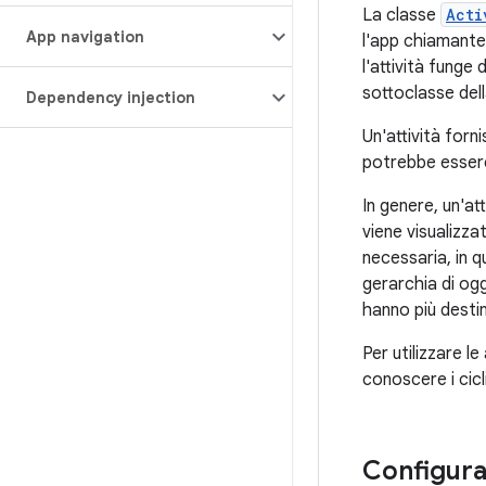
La classe
Acti
App navigation
l'app chiamante 
l'attività funge
sottoclasse del
Dependency injection
Un'attività forn
potrebbe essere 
In genere, un'at
viene visualizza
necessaria, in q
gerarchia di ogg
hanno più destin
Per utilizzare l
conoscere i cicl
Configura