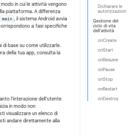
modo in cui le attività vengono
Dichiarare le
la piattaforma. A differenza
autorizzazioni
o
main
, il sistema Android avvia
Gestione del
corrispondono a fasi specifiche
ciclo di vita
dell'attività
onCreate
 di base su come utilizzarle.
onStart
ura della tua app, consulta la
onResume
onPause
onStop
onRestart
anto l'interazione dell'utente
onDestroy
nizia in modo non
i visualizzare un elenco di
resti andare direttamente alla