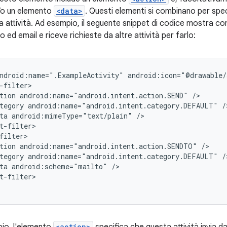
o un elemento
<data>
. Questi elementi si combinano per specif
a attività. Ad esempio, il seguente snippet di codice mostra co
to ed email e riceve richieste da altre attività per farlo:
ndroid:name=".ExampleActivity"
tion
android:name="android.intent.action.SEND"
tegory
android:name="android.intent.category.DEFAULT"
ta
android:mimeType="text/plain"
tion
android:name="android.intent.action.SENDTO"
tegory
android:name="android.intent.category.DEFAULT"
ta
android:scheme="mailto"
t-filter>

<action>