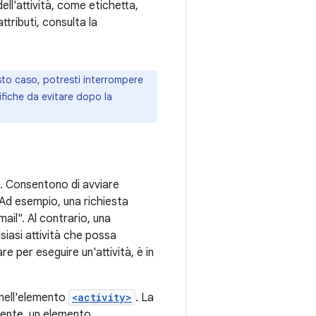
ell'attività, come etichetta,
ttributi, consulta la
esto caso, potresti interrompere
ifiche da evitare dopo la
. Consentono di avviare
 Ad esempio, una richiesta
mail". Al contrario, una
lsiasi attività che possa
re per eseguire un'attività, è in
nell'elemento
<activity>
. La
ente, un elemento