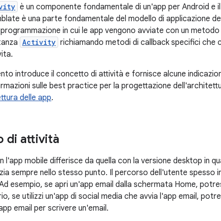
vity
è un componente fondamentale di un'app per Android e il 
blate è una parte fondamentale del modello di applicazione del
i programmazione in cui le app vengono avviate con un metod
stanza
Activity
richiamando metodi di callback specifici che 
vita.
 introduce il concetto di attività e fornisce alcune indicazioni
formazioni sulle best practice per la progettazione dell'architett
ettura delle app
.
 di attività
 l'app mobile differisce da quella con la versione desktop in qu
izia sempre nello stesso punto. Il percorso dell'utente spesso i
 Ad esempio, se apri un'app email dalla schermata Home, potrest
rio, se utilizzi un'app di social media che avvia l'app email, pot
pp email per scrivere un'email.