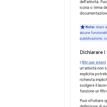
dell'attività. P
icona o tema dell
documentazione 
Nota:
dopo av
alcune funzionali
pubblicazione, c
Dichiarare i 
I
filtri per intent
un'attività non 
esplicita potrebb
richiesta implic
svolgere il lavo
funzione un filtr
Puoi sfruttare q
definizione di 