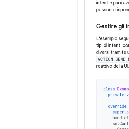
intent e puoi avv
possono rispond
Gestire gli i
L'esempio seguen
tipi di intent: c
diversi tramite
ACTION_SEND_
reattivo della UI
class
Examp
private
v
override
super
.
o
handleI
setCont