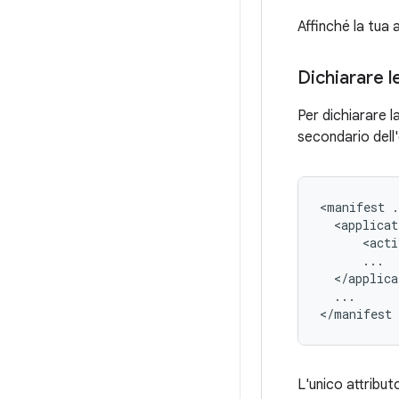
Affinché la tua a
Dichiarare le
Per dichiarare la
secondario del
<manifest
.
<applicat
<acti
</applica
...

</manifest
L'unico attribu