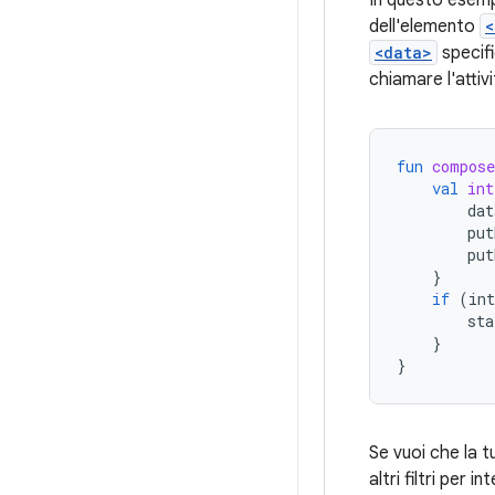
In questo esemp
dell'elemento
<
<data>
specifi
chiamare l'attiv
fun
compos
val
int
dat
put
put
}
if
(
int
sta
}
}
Se vuoi che la t
altri filtri per 