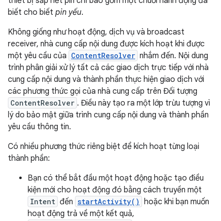
thiết bị sắp hết pin chỉ bao gồm một chuỗi hành động đã
biết cho biết
pin yếu
.
Không giống như hoạt động, dịch vụ và broadcast
receiver, nhà cung cấp nội dung được kích hoạt khi được
một yêu cầu của
ContentResolver
nhắm đến. Nội dung
trình phân giải xử lý tất cả các giao dịch trực tiếp với nhà
cung cấp nội dung và thành phần thực hiện giao dịch với
các phương thức gọi của nhà cung cấp trên Đối tượng
ContentResolver
. Điều này tạo ra một lớp trừu tượng vì
lý do bảo mật giữa trình cung cấp nội dung và thành phần
yêu cầu thông tin.
Có nhiều phương thức riêng biệt để kích hoạt từng loại
thành phần:
Bạn có thể bắt đầu một hoạt động hoặc tạo điều
kiện mới cho hoạt động đó bằng cách truyền một
Intent
đến
startActivity()
hoặc khi bạn muốn
hoạt động trả về một kết quả,