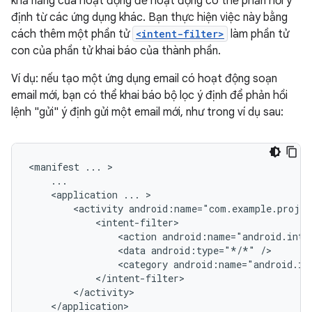
khả năng của hoạt động để hoạt động có thể phản hồi ý
định từ các ứng dụng khác. Bạn thực hiện việc này bằng
cách thêm một phần tử
<intent-filter>
làm phần tử
con của phần tử khai báo của thành phần.
Ví dụ: nếu tạo một ứng dụng email có hoạt động soạn
email mới, bạn có thể khai báo bộ lọc ý định để phản hồi
lệnh "gửi" ý định gửi một email mới, như trong ví dụ sau:
<manifest
...
<application
...
<activity
<action
android:name="android.inte
<data
android:type="*/*"
<category
android:name="android.in
</application>
