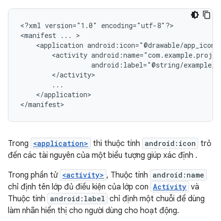
<?xml
version="1.0"
encoding="utf-8"?>

<manifest
...
<application
android:icon="@drawable/app_icon.
<activity
android:label="@string/example_l
</application>

</manifest>
Trong
<application>
thì thuộc tính
android:icon
trỏ
đến các tài nguyên của một biểu tượng giúp xác định .
Trong phần tử
<activity>
, Thuộc tính
android:name
chỉ định tên lớp đủ điều kiện của lớp con
Activity
và
Thuộc tính
android:label
chỉ định một chuỗi để dùng
làm nhãn hiển thị cho người dùng cho hoạt động.