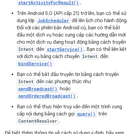
startActivityForResult()
.
Trên Android 5.0 (API cấp 21) trở lên, bạn có thể sử
dụng lớp
JobScheduler
để lên lịch cho hành động.
Đối với các phiên bản Android cũ, bạn có thể bắt
đầu một dịch vụ hoặc cung cấp các hướng dẫn mới
cho một dịch vụ đang hoạt động bằng cách truyền
Intent
đến
startService()
. Bạn có thể liên kết
với dịch vụ bằng cách chuyển
Intent
đến
bindService()
Bạn có thể bắt đầu truyền tin bằng cách truyền
Intent
đến các phương thức như
sendBroadcast()
hoặc
sendOrderedBroadcast()
.
Bạn có thể thực hiện truy vấn đến một trình cung
cấp nội dung bằng cách gọi
query()
trên
ContentResolver
.
Để biết thêm thông tin về cách sử dụng ý định, hãy xem