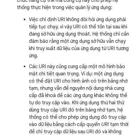
chức năng cụ thể mà công cụ này cho phép hệ
thống thực hiện trong việc quản lý ứng dụng:
Việc chỉ định URI không đòi hỏi ứng dụng phải
tiếp tục chạy, vì vậy URI có thể tồn tại sau khi
đang sở hữu ứng dụng thoát. Hệ thống chỉ cần
đảm bảo rằng một ứng dụng sở hữu vẫn chạy
khi truy xuất dữ liệu của ứng dụng từ URI tương
ứng.
Các URI này cũng cung cấp một mô hình bảo
mật chi tiết quan trọng. Ví dụ: một ứng dụng
có thể đặt URI cho hình ảnh có trên bảng nhớ
tạm, nhưng vẫn để nguyên nội dung nhà cung
cấp đã khoá để các ứng dụng khác không thể
tự do truy cập vào. Khi ứng dụng thứ hai thử
dùng truy cập URI đó trên bảng nhớ tạm, hệ
thống có thể cho phép ứng dụng đó truy cập
vào dữ liệu bằng cách
cấp quyền URI
tạm thời
để chỉ truy cập dữ liệu sau URI đó và không