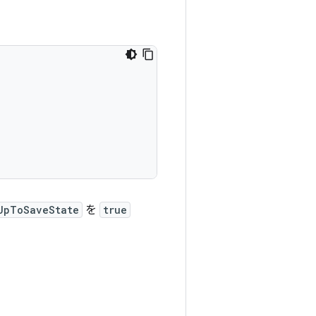
UpToSaveState
を
true