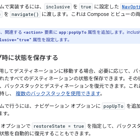
ムで実装するには、
inclusive
を
true
に設定した
NavOpt
)
を
navigate()
に渡します。これは Compose とビュー
は、関連する
要素に
属性を追加します。inclus
<action>
app:popUpTo
属性を設定します。
lusive="true"
プ時に状態を保存する
用してデスティネーションに移動する場合、必要に応じて、バ
れたすべてのデスティネーションの状態を保存できます。その
、バックスタックとデスティネーションを復元できます。これ
保持し、
複数のバックスタックを使用できます
。
ムで行うには、ナビゲーション オプションに
popUpTo
を追
ます。
 オプションで
restoreState = true
を指定して、バックス
状態を自動的に復元することもできます。