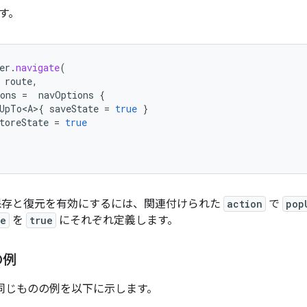
す。
er
.
navigate
(
route
,
ons
=
navOptions
{
UpTo<A>
{
saveState
=
true
}
toreState
=
true
の保存と復元を有効にするには、関連付けられた
action
で
pop
te
を
true
にそれぞれ定義します。
の例
での同じものの例を以下に示します。