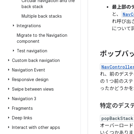
Circular navigation and the
back stack
最上部の
と、
NavC
Multiple back stacks
れ呼び出
Integrations
について
Migrate to the Navigation
component
Test navigation
ポップバ
Custom back navigation
NavControlle
Navigation Event
れ、前のデステ
Responsive design
の 1 つ前の
ったかどうかを
Swipe between views
Navigation 3
特定のデス
Fragments
Deep links
popBackStack
オーバーロード
Interact with other apps
いくつかありま