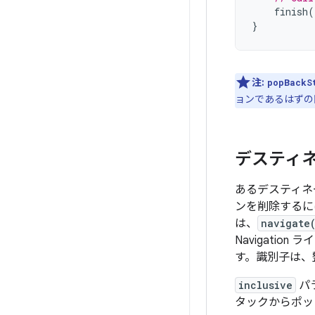
finish
(
}
注:
popBackS
ョンであるはずの
デスティ
あるデスティネ
ンを削除する
は、
navigate
Navigati
す。識別子は、
inclusive
パ
タックからポッ