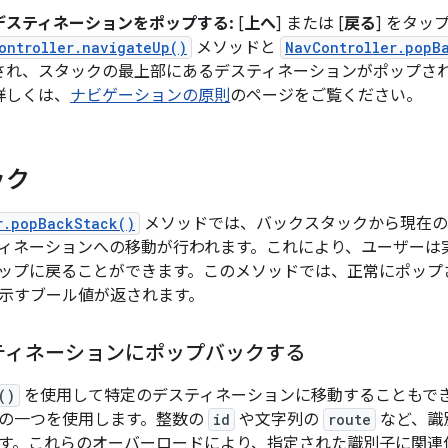
デスティネーションをポップする:
[
上へ
] または [
戻る
] をタッ
ontroller.navigateUp()
メソッドと
NavController.popB
され、スタックの最上部にあるデスティネーションがポップされ
詳しくは、
ナビゲーションの原則
のページをご覧ください。
ック
r.popBackStack()
メソッドでは、バックスタックから現在の
ィネーションへの移動が行われます。これにより、ユーザーは
ステップに戻ることができます。このメソッドでは、正常にポッ
示すブール値が返されます。
ティネーションにポップバックする
()
を使用して特定のデスティネーションに移動することもで
の一つを使用します。整数の
id
や文字列の
route
など、識
す。これらのオーバーロードにより、指定された識別子に関連