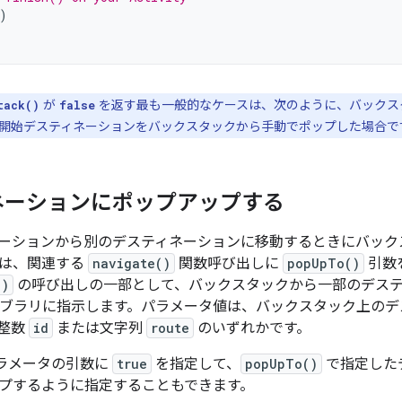
)
が
を返す最も一般的なケースは、次のように、バックス
tack()
false
開始デスティネーションをバックスタックから手動でポップした場合で
ネーションにポップアップする
ーションから別のデスティネーションに移動するときにバック
には、関連する
navigate()
関数呼び出しに
popUpTo()
引数
()
の呼び出しの一部として、バックスタックから一部のデス
on ライブラリに指示します。パラメータ値は、バックスタック上
整数
id
または文字列
route
のいずれかです。
ラメータの引数に
true
を指定して、
popUpTo()
で指定した
プするように指定することもできます。