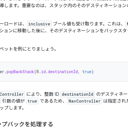
導します。重要なのは、スタック内のそのデスティネーション
ーロードは、
inclusive
ブール値も受け取ります。これは、
ションに移動した後に、そのデスティネーションをバックスタ
ペットを例にとりましょう。
er
.
popBackStack
(
R
.
id
.
destinationId
,
true
)
Controller
により、整数 ID
destinationId
のデスティネー
引数の値が
true
であるため、
NavController
は指定され
ップします。
ップバックを処理する