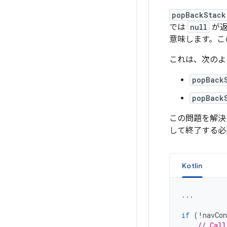
popBackStack
では
null
が返
意味します。こ
これは、次のよ
popBack
popBack
この問題を解決
して終了する必
Kotlin
...
if
(
!
navCon
// Call