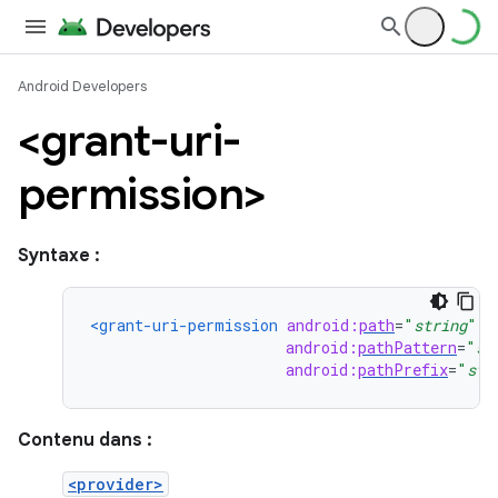
Android Developers
<grant-uri-
permission>
Syntaxe :
<grant-uri-permission
android:
path
=
"
string
"
android:
pathPattern
=
"
st
android:
pathPrefix
=
"
str
Contenu dans :
<provider>