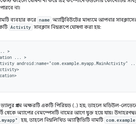
িফেস্ট ফাইলে ঘোষণা না করে এই কম্পোনেন্টগুলোর কোনোটির সাবক্
পারবে না।
 নামটি ব্যবহার করে
name
অ্যাট্রিবিউটের মাধ্যমে আপনার সাবক্লাসের 
একটি
Activity
সাবক্লাস নিম্নরূপে ঘোষণা করা হয়:
..
ation
...
tivity
android:name="com.example.myapp.MainActivity"
..
cation>

ভ্যালুর প্রথম অক্ষরটি একটি পিরিয়ড (.) হয়, তাহলে মডিউল-লেভ
পার্টি থেকে অ্যাপের নেমস্পেসটি নামের আগে যুক্ত হয়ে যায়। উদাহরণস
.myapp"
হয়, তাহলে নিম্নলিখিত অ্যাক্টিভিটি নামটি
com.example