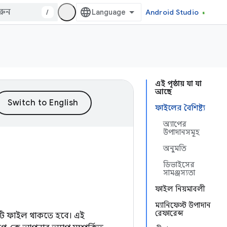
/
Android Studio
এই পৃষ্ঠায় যা যা
আছে
ফাইলের বৈশিষ্ট্য
অ্যাপের
উপাদানসমূহ
অনুমতি
ডিভাইসের
সামঞ্জস্যতা
ফাইল নিয়মাবলী
ম্যানিফেস্ট উপাদান
রেফারেন্স
ি ফাইল থাকতে হবে।
এই