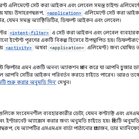
, প্যারেন্ট এলিমেন্টে সেট করা আইকন এবং লেবেল সমস্ত চাইল্ড এলিমেন
়ে যায়। উদাহরণস্বরূপ,
<application>
এলিমেন্টে সেট করা আইক
ন্টের, যেমন সমস্ত অ্যাক্টিভিটির, ডিফল্ট আইকন এবং লেবেল।
্টের
<intent-filter>
এ সেট করা আইকন এবং লেবেল ব্যবহারকা
নো ইন্টেন্ট পূরণের একটি বিকল্প হিসেবে উপস্থাপিত হয়। ডিফল্টরূ
য়
<activity>
অথবা
<application>
এলিমেন্ট) জন্য ঘোষিত আইক
্ট ফিল্টার এমন একটি অনন্য অ্যাকশন প্রদান করে যা আপনি চুজার 
লে আপনি সেটির আইকন পরিবর্তন করতে চাইতে পারেন। আরও তথ্য
িটি শুরু করার অনুমতি দিন’
দেখুন।
যাপগুলিকে সংবেদনশীল ব্যবহারকারীর ডেটা, যেমন কন্ট্যাক্ট এবং এসএমএ
ং ইন্টারনেট অ্যাক্সেস করার জন্য অনুমতি চাইতে হয়। প্রতিটি অনুমতি
্বরূপ, যে অ্যাপটির এসএমএস বার্তা পাঠানোর প্রয়োজন, তার ম্যানিফে