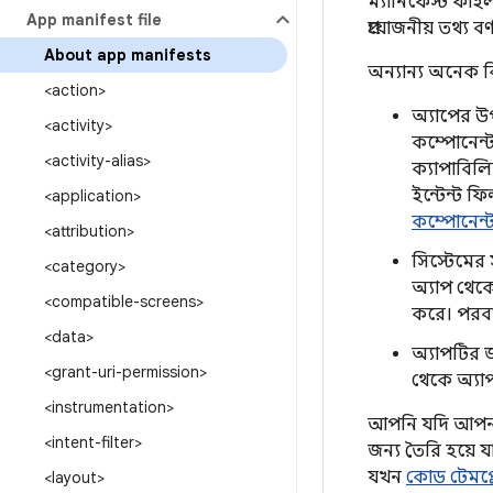
ম্যানিফেস্ট ফাইল
App manifest file
প্রয়োজনীয় তথ্য ব
About app manifests
অন্যান্য অনেক কি
<action>
অ্যাপের উপা
<activity>
কম্পোনেন্ট
<activity-alias>
ক্যাপাবিল
ইন্টেন্ট ফ
<application>
কম্পোনেন্
<attribution>
সিস্টেমের 
<category>
অ্যাপ থেকে
<compatible-screens>
করে। পরবর
<data>
অ্যাপটির জন
<grant-uri-permission>
থেকে অ্যা
<instrumentation>
আপনি যদি আপনার
<intent-filter>
জন্য তৈরি হয়ে য
যখন
কোড টেমপ্
<layout>