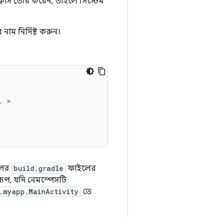
লাস তৈরি করেন, তাহলে সিস্টেম
নাম নির্দিষ্ট করুন।
.
েলের
build.gradle
ফাইলের
্বরূপ, যদি নেমস্পেসটি
.myapp.MainActivity
তে