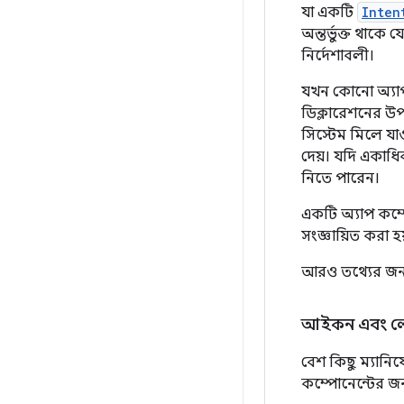
যা একটি
Inten
অন্তর্ভুক্ত থাক
নির্দেশাবলী।
যখন কোনো অ্যাপ স
ডিক্লারেশনের উপ
সিস্টেম মিলে যা
দেয়। যদি একাধি
নিতে পারেন।
একটি অ্যাপ কম্প
সংজ্ঞায়িত করা হ
আরও তথ্যের জন
আইকন এবং ল
বেশ কিছু ম্যানি
কম্পোনেন্টের জন