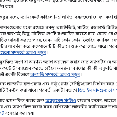
টি অ্যান্ড্রয়েড বিল্ড টুলস, অ্যান্ড্রয়েড অপারেটিং সিস্টেম এবং গুগ
র্ণনা করে।
ছুর মধ্যে, ম্যানিফেস্ট ফাইলে নিম্নলিখিত বিষয়গুলো ঘোষণা করা প্র
দানগুলোর মধ্যে রয়েছে সমস্ত অ্যাক্টিভিটি, সার্ভিস, ব্রডকাস্ট রিসিভার
কে অবশ্যই কিছু মৌলিক প্রোপার্টি সংজ্ঞায়িত করতে হবে, যেমন এর 
িটিও ঘোষণা করতে পারে, যেমন এটি কোন কোন ডিভাইস কনফিগারে
িল্টার যা বর্ণনা করে কম্পোনেন্টটি কীভাবে শুরু করা যেতে পারে। পর
টগুলো সম্পর্কে আরও পড়ুন
।
সুরক্ষিত অংশ বা অন্যান্য অ্যাপ অ্যাক্সেস করার জন্য অ্যাপটির যে অ
 কন্টেন্ট অ্যাক্সেস করতে চাইলে অন্যান্য অ্যাপের কী কী অনুমতি
্তী একটি বিভাগে
অনুমতি সম্পর্কে আরও পড়ুন
।
্য প্রয়োজনীয় হার্ডওয়্যার এবং সফ্টওয়্যার বৈশিষ্ট্যগুলো নির্ধারণ 
পটি ইনস্টল করা যাবে। পরবর্তী একটি বিভাগে
ডিভাইস সামঞ্জস্যতা স
 অ্যাপ বিল্ড করার জন্য
অ্যান্ড্রয়েড স্টুডিও
ব্যবহার করেন, তাহলে
ায় এবং অ্যাপ বিল্ড করার সময় বেশিরভাগ প্রয়োজনীয় ম্যানিফেস্ট উপাদ
লেট
ব্যবহার করা হয়।