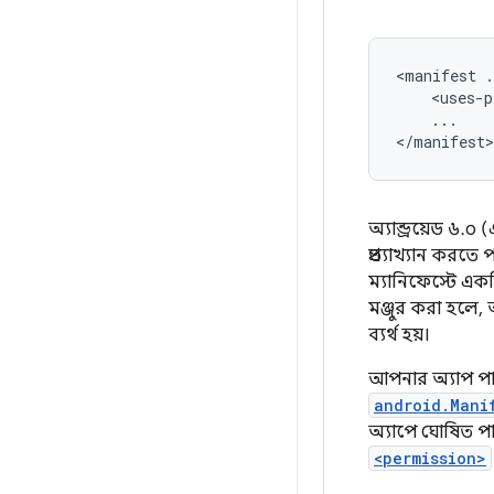
<manifest
.
<uses-p
...

</manifest>
অ্যান্ড্রয়েড ৬
প্রত্যাখ্যান করত
ম্যানিফেস্টে এক
মঞ্জুর করা হলে, 
ব্যর্থ হয়।
আপনার অ্যাপ পা
android.Mani
অ্যাপে ঘোষিত প
<permission>