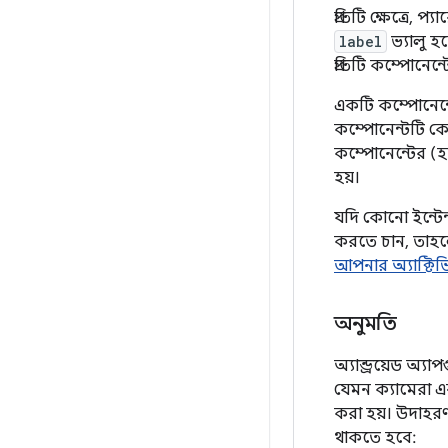
প্রতিটি ক্ষেত্রে
label
ভ্যালু হয
প্রতিটি কম্পোনে
একটি কম্পোনেন
কম্পোনেন্টটি কো
কম্পোনেন্টের (হ
হয়।
যদি কোনো ইন্টেন
করতে চান, তাহ
আপনার অ্যাক্টিভ
অনুমতি
অ্যান্ড্রয়েড অ্
যেমন ক্যামেরা এব
করা হয়। উদাহরণস
থাকতে হবে: