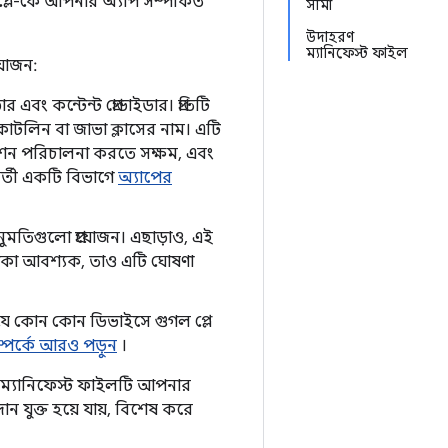
ল প্লে-কে আপনার অ্যাপ সম্পর্কিত
সীমা
উদাহরণ
ম্যানিফেস্ট ফাইল
য়োজন:
 এবং কন্টেন্ট প্রোভাইডার। প্রতিটি
কোটলিন বা জাভা ক্লাসের নাম। এটি
শন পরিচালনা করতে সক্ষম, এবং
বর্তী একটি বিভাগে
অ্যাপের
নুমতিগুলো প্রয়োজন। এছাড়াও, এই
 থাকা আবশ্যক, তাও এটি ঘোষণা
করে যে কোন কোন ডিভাইসে গুগল প্লে
ম্পর্কে আরও পড়ুন
।
 ম্যানিফেস্ট ফাইলটি আপনার
ান যুক্ত হয়ে যায়, বিশেষ করে