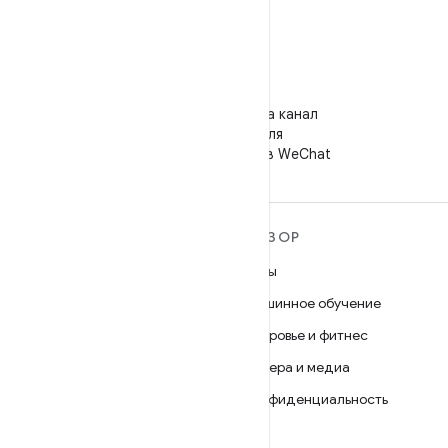
WeChat
Подпишитесь на канал
"Android для
разработчиков" в WeChat
ПОДРОБНЕЕ ОБ ОС
ОБЗОР
ANDROID
Игры
Android
Машинное обучение
Android for Enterprise
Здоровье и фитнес
Безопасность
Камера и медиа
Исходный код
Конфиденциальность
Новости
5G