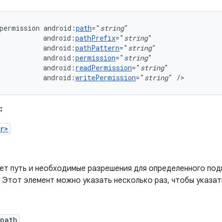
permission
android:
path
="
string
android:
pathPrefix
="
string
android:
pathPattern
="
string
android:
permission
="
string
android:
readPermission
="
string
android:
writePermission
="
string
"
/>
:
r>
ет путь и необходимые разрешения для определенного по
 Этот элемент можно указать несколько раз, чтобы указат
:path