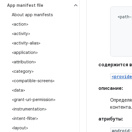
App manifest file
About app manifests
<path-
<action>
<activity>
<activity-alias>
<application>
<attribution>
содержится в
<category>
<provide
<compatible-screens>
описание:
<data>
<grant-uri-permission>
Определя
контента.
<instrumentation>
<intent-filter>
атрибуты:
<layout>
android