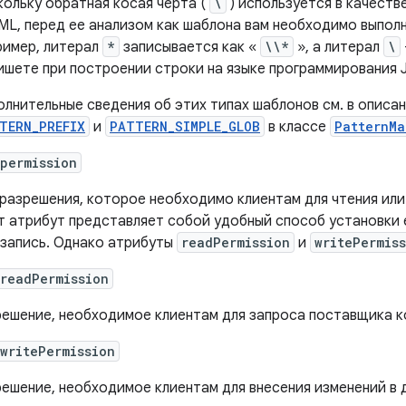
ольку обратная косая черта (
\
) используется в качеств
ML, перед ее анализом как шаблона вам необходимо выпол
ример, литерал
*
записывается как «
\\*
», а литерал
\
ишете при построении строки на языке программирования J
лнительные сведения об этих типах шаблонов см. в описа
TERN_PREFIX
и
PATTERN_SIMPLE_GLOB
в классе
PatternMa
permission
разрешения, которое необходимо клиентам для чтения или
 атрибут представляет собой удобный способ установки е
 запись. Однако атрибуты
readPermission
и
writePermis
readPermission
ешение, необходимое клиентам для запроса поставщика к
writePermission
ешение, необходимое клиентам для внесения изменений в