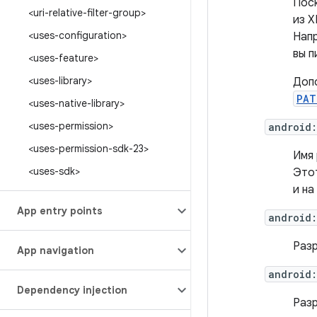
Поск
<uri-relative-filter-group>
из X
<uses-configuration>
Нап
вы п
<uses-feature>
<uses-library>
Допо
PAT
<uses-native-library>
<uses-permission>
android:
<uses-permission-sdk-23>
Имя 
<uses-sdk>
Этот
и на
App entry points
android:
Разр
App navigation
android:
Dependency injection
Разр