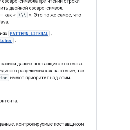
е escape-символа при чтении строки
нить двойной escape-символ.
— как «
\\\
». Это то же самое, что
ava.
ниях
PATTERN_LITERAL
,
tcher
.
 записи данных поставщика контента.
диного разрешения как на чтение, так
sion
имеют приоритет над этим.
онтента.
 данные, контролируемые поставщиком