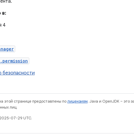
ента.
 в:
я 4
anager
.permission
о безопасности
 на этой странице предоставлены по
лицензиям
. Java и OpenJDK – это 
нных лиц.
 2025-07-29 UTC.