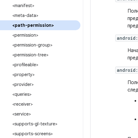
<manifest>
Полн
<meta-data>
пред
<path-permission>
пред
<permission>
android
<permission-group>
Нача
<permission-tree>
пред
<profileable>
android
<property>
Полн
<provider>
сле
<queries>
<receiver>
<service>
<supports-gl-texture>
<supports-screens>