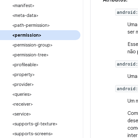
Atributos:
<manifest>
android:
<meta-data>
Uma 
<path-permission>
ser 
<permission>
Esse
<permission-group>
não 
<permission-tree>
android
<profileable>
<property>
Uma 
<provider>
android:
<queries>
Um n
<receiver>
Como
<service>
dese
<supports-gl-texture>
como
<supports-screens>
inte