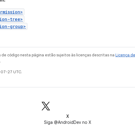
ém:
rmission>
ion-tree>
ion-group>
de código nesta página estão sujeitos às licenças descritas na
Licença d
.
-07-27 UTC.
X
Siga @AndroidDev no X