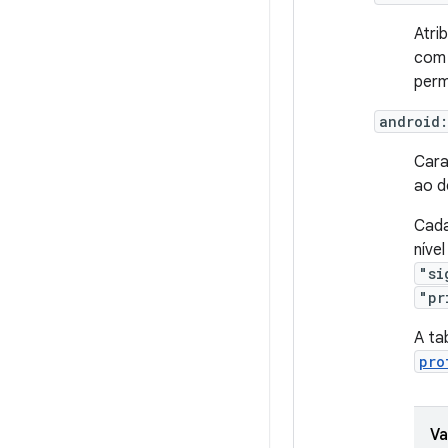
Atri
com
perm
android:
Cara
ao d
Cada
níve
"si
"pr
A ta
pro
Va