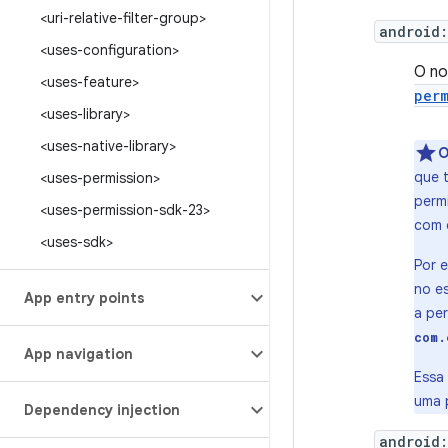
<uri-relative-filter-group>
android
<uses-configuration>
O no
<uses-feature>
per
<uses-library>
<uses-native-library>
O
que 
<uses-permission>
perm
<uses-permission-sdk-23>
com 
<uses-sdk>
Por 
no es
App entry points
a pe
com.
App navigation
Essa 
uma 
Dependency injection
android: