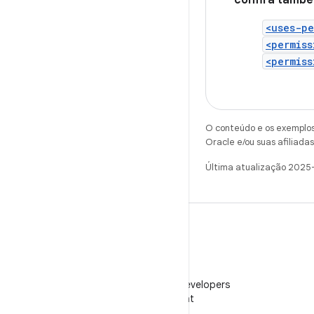
confira tamb
<uses-pe
<permiss
<permiss
O conteúdo e os exemplos 
Oracle e/ou suas afiliadas
Última atualização 2025
WeChat
Siga o Android Developers
no WeChat