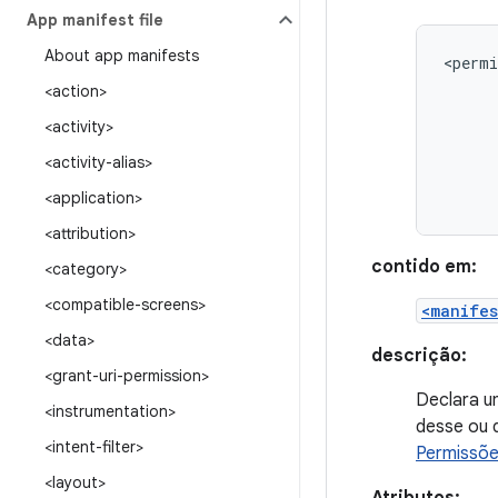
App manifest file
About app manifests
<permi
<action>
<activity>
<activity-alias>
<application>
<attribution>
contido em:
<category>
<compatible-screens>
<manifes
<data>
descrição:
<grant-uri-permission>
Declara u
<instrumentation>
desse ou 
<intent-filter>
Permissõ
<layout>