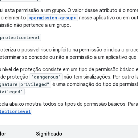
bui esta permissão a um grupo. O valor desse atributo é o nom
 o elemento
<permission-group>
nesse aplicativo ou em outr
issão não pertence a um grupo.
protectionLevel
cteriza o possível risco implícito na permissão e indica o pro
eterminar se concede ou não a permissão a um aplicativo que a
 nível de proteção consiste em um tipo de permissão básico e
l de proteção
"dangerous"
não tem sinalizações. Por outro l
gnature|privileged"
é uma combinação do tipo de permiss
ivileged"
.
bela abaixo mostra todos os tipos de permissão básicos. Para 
tectionLevel
.
lor
Significado