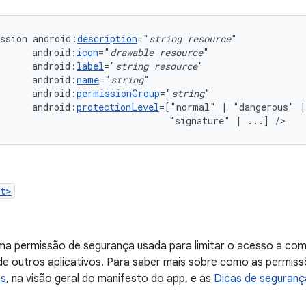
ssion
android:
description
="
string
resource
android:
icon
="
drawable
resource
android:
label
="
string
resource
android:
name
="
string
android:
permissionGroup
="
string
android:
protectionLevel
=["normal"
|
"dangerous"
"signature"
|
...]
/>
t>
ma permissão de segurança usada para limitar o acesso a co
de outros aplicativos. Para saber mais sobre como as permis
es
, na visão geral do manifesto do app, e as
Dicas de seguranç