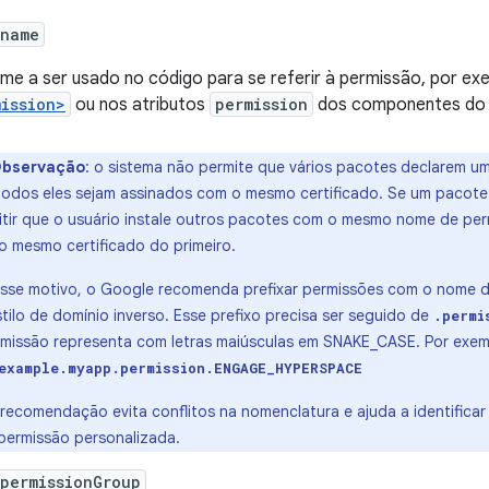
:name
me a ser usado no código para se referir à permissão, por e
mission>
ou nos atributos
permission
dos componentes do a
bservação
: o sistema não permite que vários pacotes declarem
todos eles sejam assinados com o mesmo certificado. Se um pacote 
itir que o usuário instale outros pacotes com o mesmo nome de per
o mesmo certificado do primeiro.
esse motivo, o Google recomenda prefixar permissões com o nome 
tilo de domínio inverso. Esse prefixo precisa ser seguido de
.permi
rmissão representa com letras maiúsculas em SNAKE_CASE. Por exem
example.myapp.permission.ENGAGE_HYPERSPACE
recomendação evita conflitos na nomenclatura e ajuda a identificar
permissão personalizada.
permissionGroup