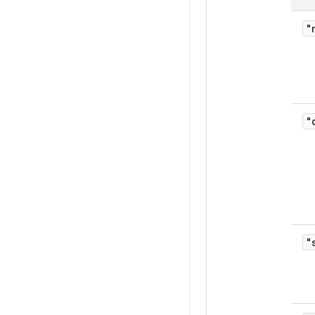
"
"
"