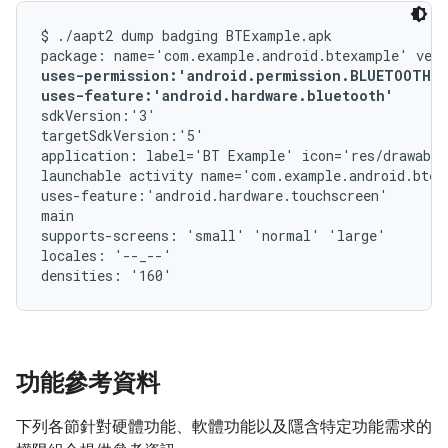
$ ./aapt2 dump badging BTExample.apk

uses-permission:'android.permission.BLUETOOTH_A
uses-feature:'android.hardware.bluetooth'
sdkVersion:'3'

targetSdkVersion:'5'

application: label='BT Example' icon='res/drawable
launchable activity name='com.example.android.btex
uses-feature:'android.hardware.touchscreen'

main

supports-screens: 'small' 'normal' 'large'

locales: '--_--'

功能參考資料
下列各節針對硬體功能、軟體功能以及隱含特定功能需求的