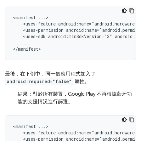
<manifest
<uses-feature
android:name="android.hardware.b
<uses-permission
android:name="android.permiss
<uses-sdk
android:minSdkVersion="3"
android:ta
...

</manifest>
最後，在下例中，同一個應用程式加入了
android:required="false"
屬性。
結果：
對於所有裝置，Google Play 不再根據藍牙功
能的支援情況進行篩選。
<manifest
<uses-feature
android:name="android.hardware.b
<uses-permission
android:name="android.permiss