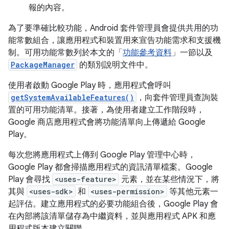
報的內容。
為了要準確比較功能，Android 套件管理員會提供共用的功
能常數組合，讓應用程式和裝置用來宣告功能需求和支援機
制。可用功能常數列於本文的「
功能參考資料
」一節以及
PackageManager
的類別說明文件中。
使用者啟動 Google Play 時，應用程式會呼叫
getSystemAvailableFeatures()
，向套件管理員查詢裝
置的可用功能清單。接著，為使用者建立工作階段時，
Google 商店應用程式會將功能清單向上傳遞給 Google
Play。
每次您將應用程式上傳到 Google Play 管理中心時，
Google Play 都會掃描應用程式的資訊清單檔案。Google
Play 會尋找
<uses-feature>
元素，並在某些情況下，將
其與
<uses-sdk>
和
<uses-permission>
等其他元素一
起評估。建立應用程式的必要功能組合後，Google Play 會
在內部將該清單儲存為中繼資料，並與應用程式 APK 和應
用程式版本建立關聯。