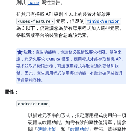
則以
name
屬性宣告。
雖然只有搭載 API 級別 4 以上的裝置才能啟用
<uses-feature>
元素，但即使
minSdkVersion
為 3 以下，仍建議您為所有應用程式加入這些元素。
搭載舊版平台的裝置會忽略該元素。
注意：
宣告功能時，也請務必視情況要求權限。舉例來
說，您需先要求
權限，應用程式才能存取相機 API。
CAMERA
要求並取得權限之後，可讓應用程式存取合適的硬體和軟
體。因此，宣告應用程式使用哪些功能，有助於確保裝置具
備適當相容性。
屬性：
android:name
以描述元字串的形式，指定應用程式使用的一項
硬體或軟體功能。如需有效的屬性值清單，請參
閱「
硬體功能
」和「
軟體功能
」章節。這些屬性