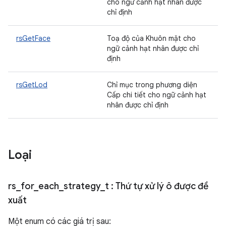
cho ngữ cảnh hạt nhân được
chỉ định
rsGetFace
Toạ độ của Khuôn mặt cho
ngữ cảnh hạt nhân được chỉ
định
rsGetLod
Chỉ mục trong phương diện
Cấp chi tiết cho ngữ cảnh hạt
nhân được chỉ định
Loại
rs
_
for
_
each
_
strategy
_
t
: Thứ tự xử lý ô được đề
xuất
Một enum có các giá trị sau: