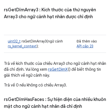
rs
Get
Dim
Array3
: Kích thước của thứ nguyên
Array3 cho ngữ cảnh hạt nhân được chỉ định
uint32_t
rsGetDimArray3(ngữ cảnh
Đã thêm vào
rs_kernel_context
);
API cấp 23
Trả về kích thước của chiều Array3 cho ngữ cảnh hạt nhân
đã chỉ định. Vui lòng xem
rsGetDimX
() để biết thông tin
giải thích về ngữ cảnh này.
Trả về 0 nếu không có chiều Array3.
rs
Get
Dim
Has
Faces
: Sự hiện diện của nhiều khuôn
mặt cho ngữ cảnh hạt nhân đã chỉ định