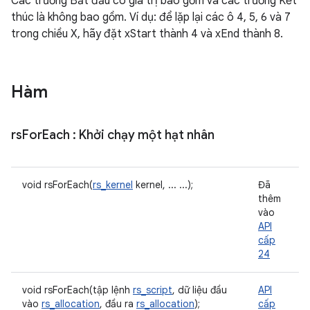
Các trường Bắt đầu có giá trị bao gồm và các trường Kết
thúc là không bao gồm. Ví dụ: để lặp lại các ô 4, 5, 6 và 7
trong chiều X, hãy đặt xStart thành 4 và xEnd thành 8.
Hàm
rs
For
Each
: Khởi chạy một hạt nhân
void rsForEach(
rs_kernel
kernel, ... ...);
Đã
thêm
vào
API
cấp
24
void rsForEach(tập lệnh
rs_script
, dữ liệu đầu
API
vào
rs_allocation
, đầu ra
rs_allocation
);
cấp