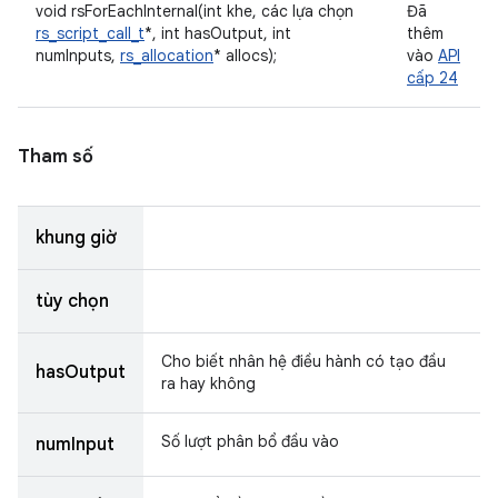
void rsForEachInternal(int khe, các lựa chọn
Đã
rs_script_call_t
*, int hasOutput, int
thêm
numInputs,
rs_allocation
* allocs);
vào
API
cấp 24
Tham số
khung giờ
tùy chọn
Cho biết nhân hệ điều hành có tạo đầu
hasOutput
ra hay không
Số lượt phân bổ đầu vào
numInput