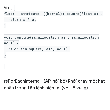
Ví dụ:
float __attribute__((kernel)) square(float a) {
return a * a;
}
void compute(rs_allocation ain, rs_allocation
aout) {
rsForEach(square, ain, aout);
}
rs
For
Each
Internal
: (API nội bộ) Khởi chạy một hạt
nhân trong Tập lệnh hiện tại (với số vùng)