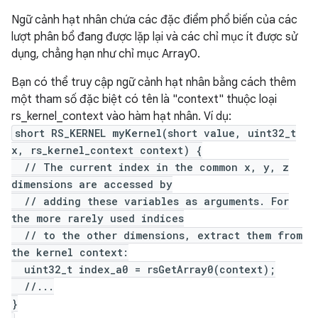
Ngữ cảnh hạt nhân chứa các đặc điểm phổ biến của các
lượt phân bổ đang được lặp lại và các chỉ mục ít được sử
dụng, chẳng hạn như chỉ mục Array0.
Bạn có thể truy cập ngữ cảnh hạt nhân bằng cách thêm
một tham số đặc biệt có tên là "context" thuộc loại
rs_kernel_context vào hàm hạt nhân. Ví dụ:
short RS_KERNEL myKernel(short value, uint32_t
x, rs_kernel_context context) {
// The current index in the common x, y, z
dimensions are accessed by
// adding these variables as arguments. For
the more rarely used indices
// to the other dimensions, extract them from
the kernel context:
uint32_t index_a0 = rsGetArray0(context);
//...
}