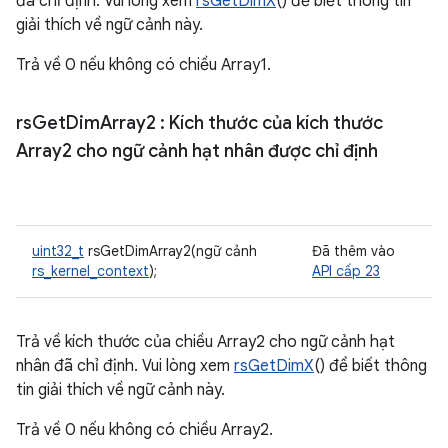
đã chỉ định. Vui lòng xem
rsGetDimX
() để biết thông tin
giải thích về ngữ cảnh này.
Trả về 0 nếu không có chiều Array1.
rs
Get
Dim
Array2
: Kích thước của kích thước
Array2 cho ngữ cảnh hạt nhân được chỉ định
uint32_t
rsGetDimArray2(ngữ cảnh
Đã thêm vào
rs_kernel_context
);
API cấp 23
Trả về kích thước của chiều Array2 cho ngữ cảnh hạt
nhân đã chỉ định. Vui lòng xem
rsGetDimX
() để biết thông
tin giải thích về ngữ cảnh này.
Trả về 0 nếu không có chiều Array2.