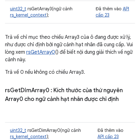
uint32_t
rsGetArray3(ngữ cảnh
Đã thêm vào
API
rs_kernel_context
);
cấp 23
Trả về chỉ mục theo chiều Array3 của ô đang được xử lý,
như được chỉ định bởi ngữ cảnh hạt nhân đã cung cấp. Vui
lòng xem
rsGetArray0
() để biết nội dung giải thích về ngữ
cảnh này.
Trả về 0 nếu không có chiều Array3.
rs
Get
Dim
Array0
: Kích thước của thứ nguyên
Array0 cho ngữ cảnh hạt nhân được chỉ định
uint32_t
rsGetDimArray0(ngữ cảnh
Đã thêm vào
rs_kernel_context
);
API cấp 23