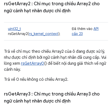
rs
Get
Array2
: Chỉ mục trong chiều Array2 cho
ngữ cảnh hạt nhân được chỉ định
uint32_t
Đã thêm vào
API
rsGetArray2(
rs_kernel_context
);
cấp 23
Trả về chỉ mục theo chiều Array2 của ô đang được xử lý,
như được chỉ định bởi ngữ cảnh hạt nhân đã cung cấp. Vui
lòng xem
rsGetArray0
() để biết nội dung giải thích về ngữ
cảnh này.
Trả về 0 nếu không có chiều Array2.
rs
Get
Array3
: Chỉ mục trong chiều Array3 cho
ngữ cảnh hạt nhân được chỉ định