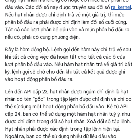
Chạy hạt nhân mà không có hoặc có nhiều lượt phân bổ
đầu vào. Các đối số này được truyền sau đối số
rs_kernel
.
Nếu hạt nhân được chỉ định trả về một giá trị, thì mức
phân bổ đầu ra phải được chỉ định làm đối số cuối cùng.
Tất cả các lượt phân bổ đầu vào và mức phân bổ đầu ra
nếu có, phải có cùng phương diện.
Đây là hàm đồng bộ. Lệnh gọi đến hàm này chỉ trả về sau
khi tất cả công việc đã hoàn tất cho tất cả các ô của
lượt phân bổ đầu vào. Nếu hàm hạt nhân trả về giá trị bất
kỳ, lệnh gọi sẽ chờ cho đến khi tất cả kết quả được ghi
vào hoạt động phân bổ đầu ra.
Lên đến API cấp 23, hạt nhân được ngầm chỉ định là hạt
nhân có tên "gốc" trong tập lệnh được chỉ định và chỉ có
thể sử dụng một hoạt động phân bổ đầu vào. Kể từ API
cấp 24, bạn có thể sử dụng một hàm hạt nhân tuỳ ý, như
được chỉ định trong đối số hạt nhân. Xoá đối số tập lệnh.
Hạt nhân phải được xác định trong tập lệnh hiện tại.
Ngoài ra, bạn có thể sử dụng nhiều dữ liệu đầu vào.