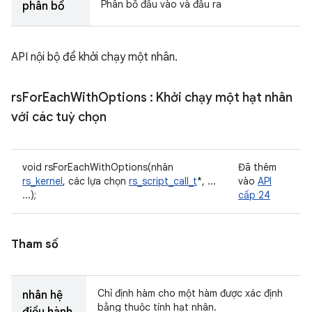
Phân bổ đầu vào và đầu ra
phân bổ
API nội bộ để khởi chạy một nhân.
rs
For
Each
With
Options
: Khởi chạy một hạt nhân
với các tuỳ chọn
void rsForEachWithOptions(nhân
Đã thêm
rs_kernel
, các lựa chọn
rs_script_call_t
*, ...
vào
API
...);
cấp 24
Tham số
Chỉ định hàm cho một hàm được xác định
nhân hệ
bằng thuộc tính hạt nhân.