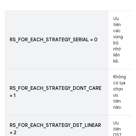
Ưu
tiên
các
vùng
RS_FOR_EACH_STRATEGY_SERIAL = 0
bộ
nhớ
liền
kề.
Không
có lựa
RS_FOR_EACH_STRATEGY_DONT_CARE
chọn
ưu
= 1
tiên
nào.
Ưu
RS_FOR_EACH_STRATEGY_DST_LINEAR
tiên
= 2
DST.