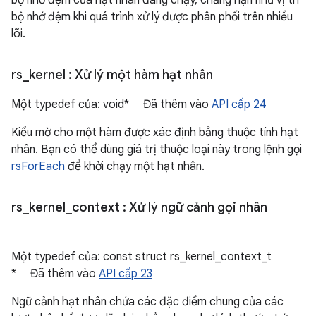
bộ nhớ đệm của hạt nhân đang chạy, chẳng hạn như vị trí
bộ nhớ đệm khi quá trình xử lý được phân phối trên nhiều
lõi.
rs
_
kernel
: Xử lý một hàm hạt nhân
Một typedef của: void* Đã thêm vào
API cấp 24
Kiểu mờ cho một hàm được xác định bằng thuộc tính hạt
nhân. Bạn có thể dùng giá trị thuộc loại này trong lệnh gọi
rsForEach
để khởi chạy một hạt nhân.
rs
_
kernel
_
context
: Xử lý ngữ cảnh gọi nhân
Một typedef của: const struct rs_kernel_context_t
* Đã thêm vào
API cấp 23
Ngữ cảnh hạt nhân chứa các đặc điểm chung của các