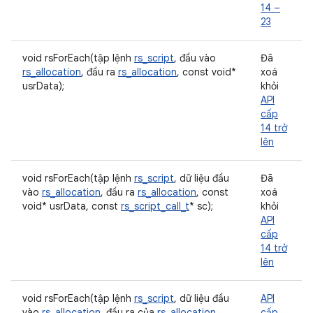
14 –
23
void rsForEach(tập lệnh
rs_script
, đầu vào
Đã
rs_allocation
, đầu ra
rs_allocation
, const void*
xoá
usrData);
khỏi
API
cấp
14 trở
lên
void rsForEach(tập lệnh
rs_script
, dữ liệu đầu
Đã
vào
rs_allocation
, đầu ra
rs_allocation
, const
xoá
void* usrData, const
rs_script_call_t
* sc);
khỏi
API
cấp
14 trở
lên
void rsForEach(tập lệnh
rs_script
, dữ liệu đầu
API
vào
rs_allocation
, đầu ra của
rs_allocation
,
cấp