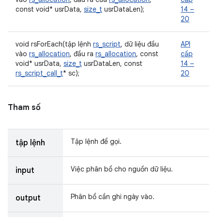
const void* usrData,
size_t
usrDataLen);
14 –
20
void rsForEach(tập lệnh
rs_script
, dữ liệu đầu
API
vào
rs_allocation
, đầu ra
rs_allocation
, const
cấp
void* usrData,
size_t
usrDataLen, const
14 –
rs_script_call_t
* sc);
20
Tham số
Tập lệnh để gọi.
tập lệnh
Việc phân bổ cho nguồn dữ liệu.
input
Phân bổ cần ghi ngày vào.
output