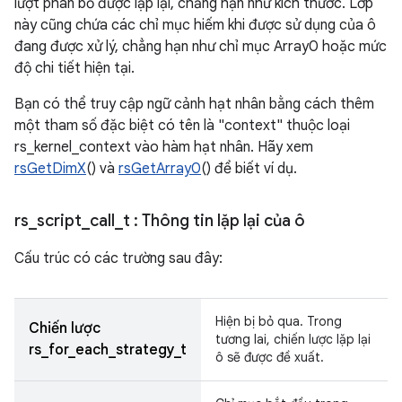
lượt phân bổ được lặp lại, chẳng hạn như kích thước. Lớp
này cũng chứa các chỉ mục hiếm khi được sử dụng của ô
đang được xử lý, chẳng hạn như chỉ mục Array0 hoặc mức
độ chi tiết hiện tại.
Bạn có thể truy cập ngữ cảnh hạt nhân bằng cách thêm
một tham số đặc biệt có tên là "context" thuộc loại
rs_kernel_context vào hàm hạt nhân. Hãy xem
rsGetDimX
() và
rsGetArray0
() để biết ví dụ.
rs
_
script
_
call
_
t
: Thông tin lặp lại của ô
Cấu trúc có các trường sau đây:
Hiện bị bỏ qua. Trong
Chiến lược
tương lai, chiến lược lặp lại
rs_for_each_strategy_t
ô sẽ được đề xuất.