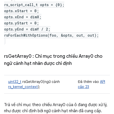
rs_script_call_t opts = {0};
opts.xStart = 0;
opts.xEnd = dimX;
opts.yStart = 0;
opts.yEnd = dimY / 2;
rsForEachWithOptions(foo, &opts, out, out);
rs
Get
Array0
: Chỉ mục trong chiều Array0 cho
ngữ cảnh hạt nhân được chỉ định
uint32_t
rsGetArray0(ngữ cảnh
Đã thêm vào
API
rs_kernel_context
);
cấp 23
Trả về chỉ mục theo chiều Array0 của ô đang được xử lý,
như được chỉ định bởi ngữ cảnh hạt nhân đã cung cấp.