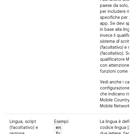
paese da solo, a
per includere riso
specifiche per pa
app. Se devi spec
in base alla lingua
invece il qualific
sistema di scrittu
(facoltativo) e re
(facoltativo)
. Se ut
qualificatore MCC
con attenzione e 
funzioni come pr
Vedi anche i camp
configurazione
che indicano risp
Mobile Country C
Mobile Network C
Lingua, script
Esempi:
La lingua è defin
en
(facoltativo) e
codice lingua
ISO
fr
regione
due lettere, faco