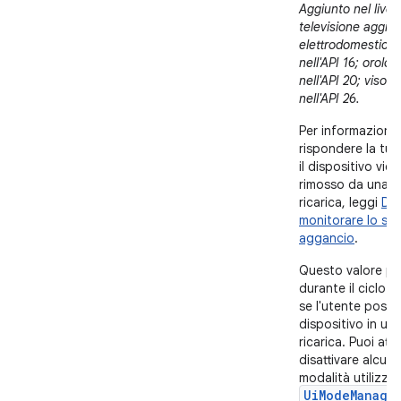
Aggiunto nel livell
televisione aggiun
elettrodomestico
nell'API 16; orolo
nell'API 20; visor
nell'API 26.
Per informazioni
rispondere la tu
il dispositivo vien
rimosso da una b
ricarica, leggi
Det
monitorare lo stat
aggancio
.
Questo valore p
durante il ciclo di
se l'utente posizi
dispositivo in un
ricarica. Puoi atti
disattivare alcun
modalità utilizza
UiModeManage