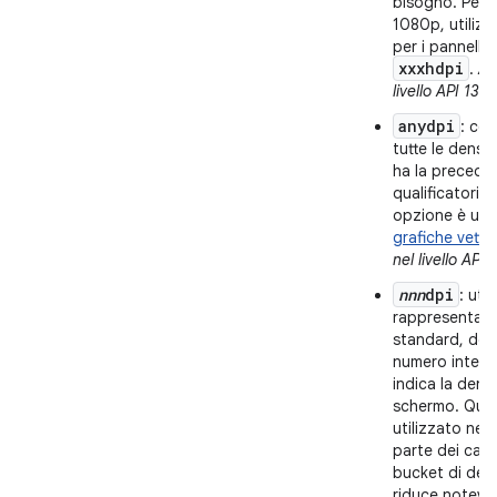
bisogno. Per i
1080p, utiliz
per i pannelli 
xxxhdpi
.
Ag
livello API 13.
anydpi
: co
tutte le densi
ha la preceden
qualificatori.
opzione è uti
grafiche vettor
nel livello API 2
nnn
dpi
: uti
rappresentare
standard, do
numero intero
indica la densi
schermo. Ques
utilizzato nel
parte dei casi.
bucket di den
riduce notevol