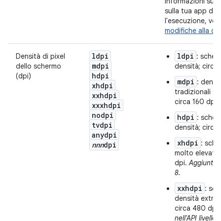
informazioni su c
sulla tua app du
l'esecuzione, ved
modifiche alla co
ldpi
ldpi
Densità di pixel
: scher
mdpi
dello schermo
densità; circa
hdpi
(dpi)
mdpi
: densi
xhdpi
tradizionali s
xxhdpi
circa 160 dpi.
xxxhdpi
nodpi
hdpi
: scher
tvdpi
densità; circa
anydpi
xhdpi
: sche
nnn
dpi
molto elevata;
dpi.
Aggiunto n
8.
xxhdpi
: sch
densità extra-
circa 480 dpi
nell'API livello 