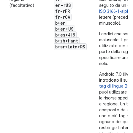
en-r
US
(facoltativo)
seguito da un co
fr-r
FR
ISO 3166-1-alpha
fr-r
CA
lettere (precedu
b+en
minuscolo).
b+en+US
I codici
non
sono s
b+es+419
maiuscole. Il pre
b+zh+Hant
utilizzato per dis
b+sr+Latn+RS
parte della regio
specificare una 
sola.
Android 7.0 (livel
introdotto il supp
tag di lingua BCP
puoi utilizzare pe
le risorse specifi
e regione. Un tag
composto da una
uno o più tag se
ognuno dei quali
restringe l'interva