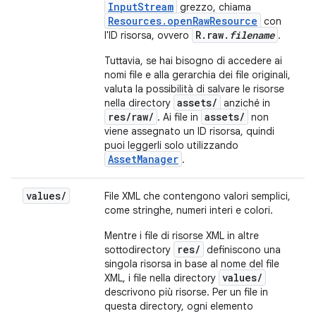
InputStream
grezzo, chiama
Resources.openRawResource
con
R.raw.
filename
l'ID risorsa, ovvero
.
Tuttavia, se hai bisogno di accedere ai
nomi file e alla gerarchia dei file originali,
valuta la possibilità di salvare le risorse
assets/
nella directory
anziché in
res/raw/
assets/
. Ai file in
non
viene assegnato un ID risorsa, quindi
puoi leggerli solo utilizzando
AssetManager
.
values
/
File XML che contengono valori semplici,
come stringhe, numeri interi e colori.
Mentre i file di risorse XML in altre
res/
sottodirectory
definiscono una
singola risorsa in base al nome del file
values/
XML, i file nella directory
descrivono più risorse. Per un file in
questa directory, ogni elemento