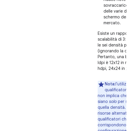
sovraccarico 
delle varie den
schermo dei di
mercato.
Esiste un rapport
scalabilità di 3:4:
le sei densità prin
(ignorando la den
Pertanto, una bi
ldpi è 12x12 in md
hdpi, 24x24 in xhd
Nota
:l'utilizz
qualificatore 
non implica che l
siano
solo
per sch
quella densità. S
risorse alternati
qualificatori che
corrispondono me
configurazione at