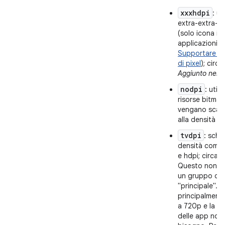
xxxhdpi
: us
extra-extra-ex
(solo icona in
applicazioni; 
Supportare di
di pixel
); circ
Aggiunto nel li
nodpi
: util
risorse bitma
vengano scala
alla densità de
tvdpi
: sche
densità compr
e hdpi; circa 2
Questo non è
un gruppo di 
"principale". 
principalmente 
a 720p e la m
delle app non