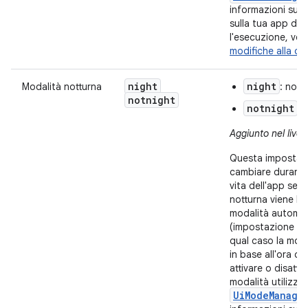
informazioni su c
sulla tua app du
l'esecuzione, ved
modifiche alla co
night
night
Modalità notturna
: nott
notnight
notnight
: 
Aggiunto nel livell
Questa impostaz
cambiare durante i
vita dell'app se l
notturna viene las
modalità automa
(impostazione pre
qual caso la mod
in base all'ora de
attivare o disatti
modalità utilizza
UiModeManage