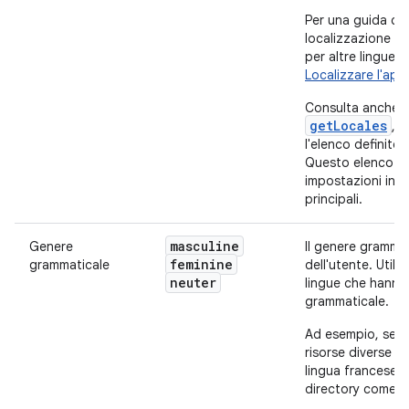
Per una guida co
localizzazione de
per altre lingue, 
Localizzare l'app
Consulta anche i
getLocales
, 
l'elenco definito d
Questo elenco in
impostazioni inte
principali.
masculine
Genere
Il genere gramma
feminine
grammaticale
dell'utente. Utili
neuter
lingue che hanno
grammaticale.
Ad esempio, se de
risorse diverse pe
lingua francese, p
directory come le