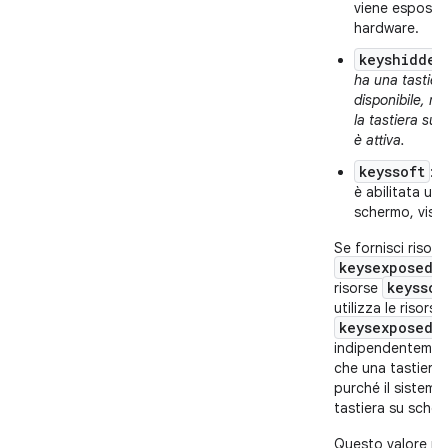
viene esposta
hardware.
keyshidden
ha una tastier
disponibile, m
la tastiera su
è attiva.
keyssoft
: s
è abilitata una
schermo, visib
Se fornisci risors
keysexposed
,
keyssof
risorse
utilizza le risorse
keysexposed
indipendentement
che una tastiera si
purché il sistema
tastiera su scher
Questo valore p