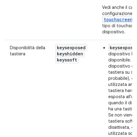
Vedi anche il cam
configurazione
touchscreen
,
tipo di touchscre
dispositivo.
keysexposed
keysexpose
Disponibilità della
keyshidden
tastiera
dispositivo ha
keyssoft
disponibile. Se
dispositivo è 
tastiera su s
probabile), qu
utilizzata an
tastiera hard
esposta all'ut
quando il disp
ha una tastie
Se non viene f
tastiera softw
disattivata, q
utilizzata so