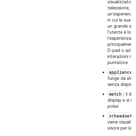
visualizzato s
televisione, o
un'esperienza
in cui la sua UI
un grande sch
l'utente è lon
l'esperienza è
principalmente
D-pad o ad al
interazioni no
puntatore
appliance
:
funge da elet
senza display
watch
: il di
display e si in
polso
vrheadset
:
viene visualiz
visore per la r