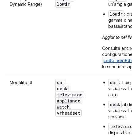
lowdr
Dynamic Range)
un'ampia gam
lowdr
: disp
gamma dinami
bassa/standa
Aggiunto nel livell
Consulta anche i
configurazione
isScreenHdr
,
lo schermo suppo
car
car
Modalità UI
: il dispo
desk
visualizzato i
television
auto
appliance
desk
: il dis
watch
visualizzato i
vrheadset
scrivania
television
dispositivo vi