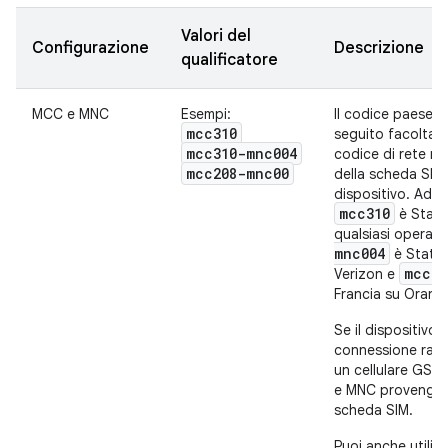
Valori del
Configurazione
Descrizione
qualificatore
MCC e MNC
Esempi:
Il codice paese 
mcc310
seguito facoltat
mcc310-mnc004
codice di rete m
mcc208-mnc00
della scheda SIM 
dispositivo. Ad 
mcc310
è Stati 
qualsiasi operat
mnc004
è Stati U
mcc20
Verizon e
Francia su Orang
Se il dispositivo 
connessione radi
un cellulare GSM)
e MNC provengon
scheda SIM.
Puoi anche utilizz