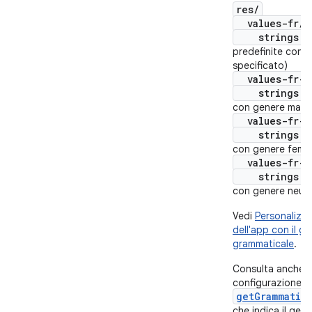
res/
values-fr/
strings.x
predefinite con 
specificato)
values-fr-m
strings.x
con genere masch
values-fr-f
strings.x
con genere femmi
values-fr-n
strings.x
con genere neutr
Vedi
Personalizza
dell'app con il g
grammaticale
.
Consulta anche i
configurazione
getGrammatic
che indica il gen