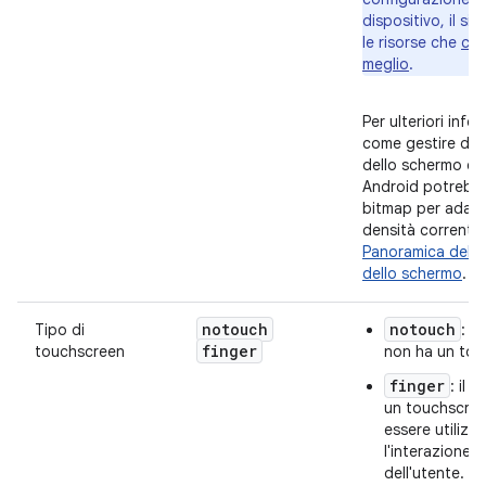
dispositivo, il sis
le risorse che
cor
meglio
.
Per ulteriori info
come gestire div
dello schermo e 
Android potrebbe
bitmap per adatta
densità corrente
Panoramica della 
dello schermo
.
notouch
notouch
Tipo di
: il
finger
touchscreen
non ha un tou
finger
: il 
un touchscre
essere utilizz
l'interazione d
dell'utente.