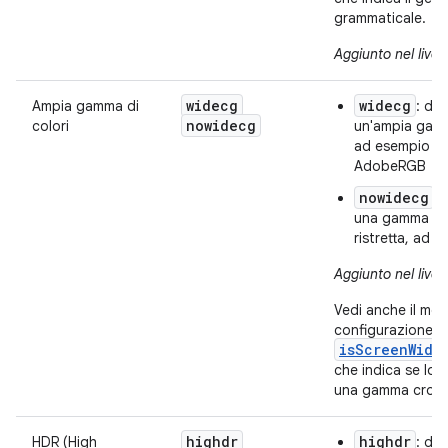
grammaticale.
Aggiunto nel livell
widecg
widecg
Ampia gamma di
: dis
nowidecg
colori
un'ampia gamm
ad esempio Di
AdobeRGB
nowidecg
: 
una gamma di 
ristretta, ad 
Aggiunto nel livell
Vedi anche il met
configurazione
isScreenWide
che indica se lo
una gamma croma
highdr
highdr
HDR (High
: dis