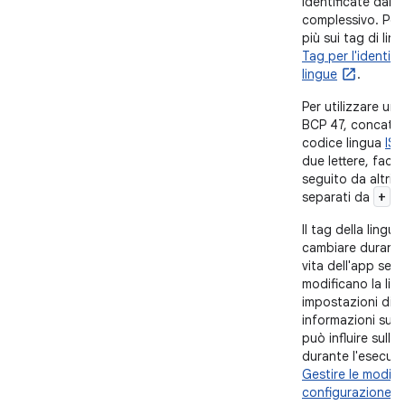
identificate dal t
complessivo. Per
più sui tag di lin
Tag per l'identifi
lingue
.
Per utilizzare un 
BCP 47, concate
codice lingua
ISO
due lettere, faco
seguito da altri 
+
separati da
.
Il tag della lingu
cambiare durante i
vita dell'app se gl
modificano la lin
impostazioni di s
informazioni su 
può influire sulla
durante l'esecuzi
Gestire le modific
configurazione
.