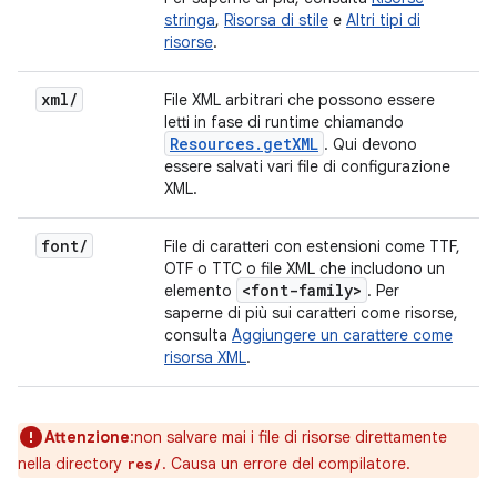
stringa
,
Risorsa di stile
e
Altri tipi di
risorse
.
xml
/
File XML arbitrari che possono essere
letti in fase di runtime chiamando
Resources
.
get
XML
. Qui devono
essere salvati vari file di configurazione
XML.
font
/
File di caratteri con estensioni come TTF,
OTF o TTC o file XML che includono un
<font-family>
elemento
. Per
saperne di più sui caratteri come risorse,
consulta
Aggiungere un carattere come
risorsa XML
.
Attenzione
:non salvare mai i file di risorse direttamente
nella directory
. Causa un errore del compilatore.
res/