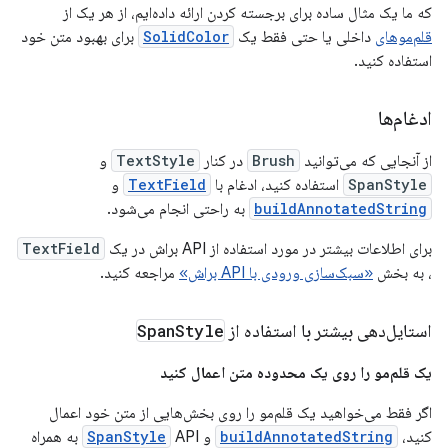
که ما یک مثال ساده برای برجسته کردن ارائه داده‌ایم، از هر یک از
قلم‌موهای
داخلی یا حتی فقط یک
SolidColor
برای بهبود متن خود
استفاده کنید.
ادغام‌ها
از آنجایی که می‌توانید
Brush
در کنار
TextStyle
و
SpanStyle
استفاده کنید، ادغام با
TextField
و
buildAnnotatedString
به راحتی انجام می‌شود.
برای اطلاعات بیشتر در مورد استفاده از API براش در یک
TextField
، به بخش
«سبک‌سازی ورودی با API براش»
مراجعه کنید.
استایل‌دهی بیشتر با استفاده از
Style
Span
یک قلم‌مو را روی یک محدوده متن اعمال کنید
اگر فقط می‌خواهید یک قلم‌مو را روی بخش‌هایی از متن خود اعمال
کنید،
buildAnnotatedString
و
SpanStyle
API به همراه