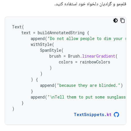
قلم‌مو و گرادیان دلخواه خود استفاده کنید.
Text
(
text
=
buildAnnotatedString
{
append
(
"Do not allow people to dim your sh
withStyle
(
SpanStyle
(
brush
=
Brush
.
linearGradient
(
colors
=
rainbowColors
)
)
)
{
append
(
"because they are blinded."
)
}
append
(
"\nTell them to put some sunglasses
}
)
TextSnippets
.
kt