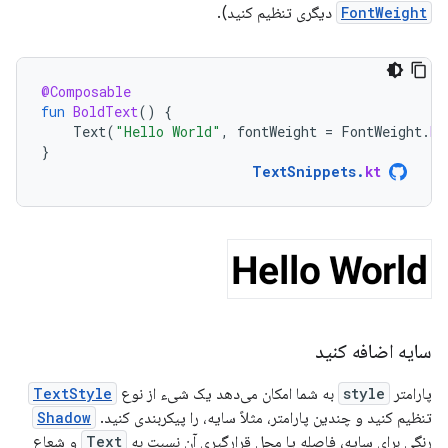
FontWeight
دیگری تنظیم کنید).
@Composable
fun
BoldText
()
{
Text
(
"Hello World"
,
fontWeight
=
FontWeight
.
Bo
}
TextSnippets
.
kt
سایه اضافه کنید
پارامتر
style
به شما امکان می‌دهد یک شیء از نوع
TextStyle
تنظیم کنید و چندین پارامتر، مثلاً سایه، را پیکربندی کنید.
Shadow
رنگی برای سایه، فاصله یا محل قرارگیری آن نسبت به
Text
و شعاع