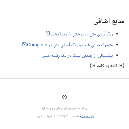
منابع اضافی
رنگ‌آمیزی متن در نوشتن را ارتقا دهید
متحرک سازی قلم مو رنگ آمیزی متن در Compose
پشتیبانی از چندین لینک در یک رشته متنی
{% کلمه به کلمه %}
درحال‌حاضر هیچ توصیه‌ای وجود ندارد.
وارد سیستم
«حساب Google» خودتان شوید.