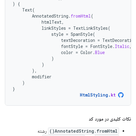
)
{
Text
(
AnnotatedString
.
fromHtml
(
htmlText
,
linkStyles
=
TextLinkStyles
(
style
=
SpanStyle
(
textDecoration
=
TextDecoratio
fontStyle
=
FontStyle
.
Italic
,
color
=
Color
.
Blue
)
)
),
modifier
)
}
HtmlStyling
.
kt
نکات کلیدی در مورد کد
AnnotatedString.fromHtml()
رشته