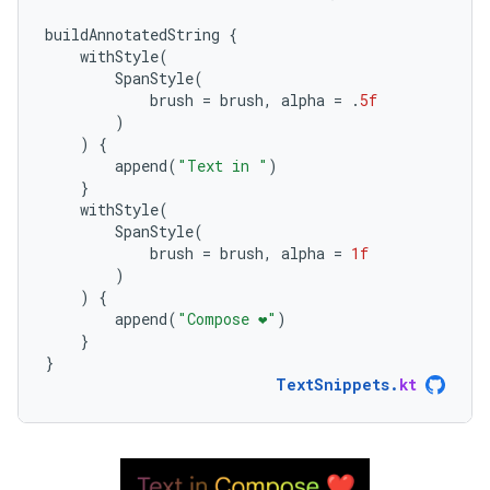
buildAnnotatedString
{
withStyle
(
SpanStyle
(
brush
=
brush
,
alpha
=
.
5f
)
)
{
append
(
"Text in "
)
}
withStyle
(
SpanStyle
(
brush
=
brush
,
alpha
=
1f
)
)
{
append
(
"Compose ❤️"
)
}
}
TextSnippets
.
kt