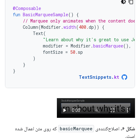
@Composable
fun
BasicMarqueeSample
()
{
// Marquee only animates when the content does
Column
(
Modifier
.
width
(
400.
dp
))
{
Text
(
"Learn about why it's great to use Jet
modifier
=
Modifier
.
basicMarquee
(),
fontSize
=
50.
sp
)
}
}
TextSnippets
.
kt
شکل ۶.
اصلاح‌کننده‌ی
basicMarquee
که روی متن اعمال شده
است.