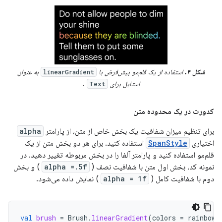
شکل ۴.
استفاده از یک قلم‌مو پیش‌فرض با
به عنوان
linearGradient
استایل برای
.
Text
کدورت در یک محدوده متن
برای تنظیم میزان شفافیت یک بخش خاص از متن، از پارامتر
alpha
اختیاری
SpanStyle
استفاده کنید. برای هر دو بخش متن از یک
قلم‌مو استفاده کنید و پارامتر آلفا را در بخش مربوطه تغییر دهید. در
نمونه کد، بخش اول متن با شفافیت نصف (
alpha =.5f
) و بخش
دوم با شفافیت کامل (
alpha = 1f
) نمایش داده می‌شود.
val
brush
=
Brush
.
linearGradient
(
colors
=
rainbowC