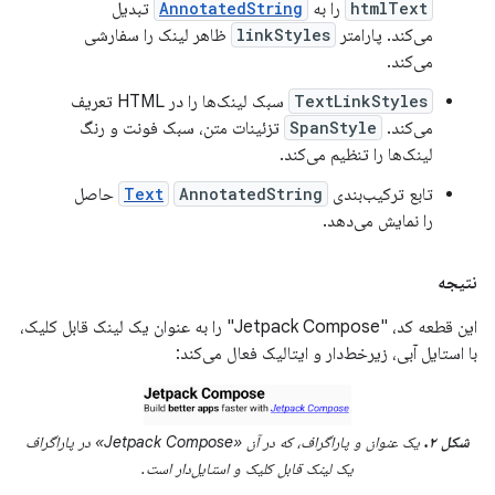
htmlText
را به
AnnotatedString
تبدیل
می‌کند. پارامتر
linkStyles
ظاهر لینک را سفارشی
می‌کند.
TextLinkStyles
سبک لینک‌ها را در HTML تعریف
می‌کند.
SpanStyle
تزئینات متن، سبک فونت و رنگ
لینک‌ها را تنظیم می‌کند.
تابع ترکیب‌بندی
AnnotatedString
Text
حاصل
را نمایش می‌دهد.
نتیجه
این قطعه کد، "Jetpack Compose" را به عنوان یک لینک قابل کلیک،
با استایل آبی، زیرخط‌دار و ایتالیک فعال می‌کند:
شکل ۲.
یک عنوان و پاراگراف، که در آن «Jetpack Compose» در پاراگراف
یک لینک قابل کلیک و استایل‌دار است.