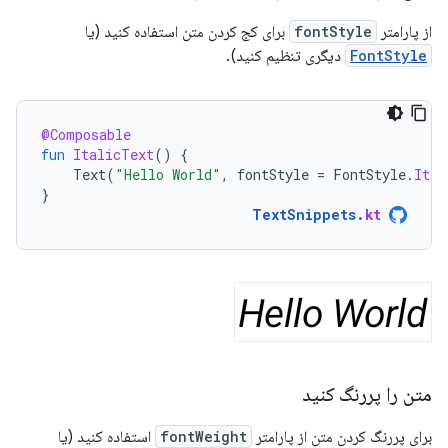
از پارامتر
fontStyle
برای کج کردن متن استفاده کنید (یا
FontStyle
دیگری تنظیم کنید).
@Composable
fun
ItalicText
()
{
Text
(
"Hello World"
,
fontStyle
=
FontStyle
.
Ital
}
TextSnippets
.
kt
متن را پررنگ کنید
برای پررنگ کردن متن از پارامتر
fontWeight
استفاده کنید (یا