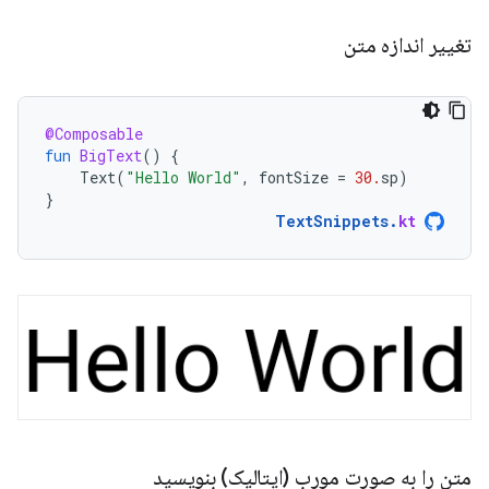
تغییر اندازه متن
@Composable
fun
BigText
()
{
Text
(
"Hello World"
,
fontSize
=
30.
sp
)
}
TextSnippets
.
kt
متن را به صورت مورب (ایتالیک) بنویسید