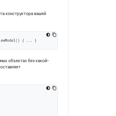
нта конструктора вашей
iewModel
()
{
...
}
мых объектах без какой-
доставляет