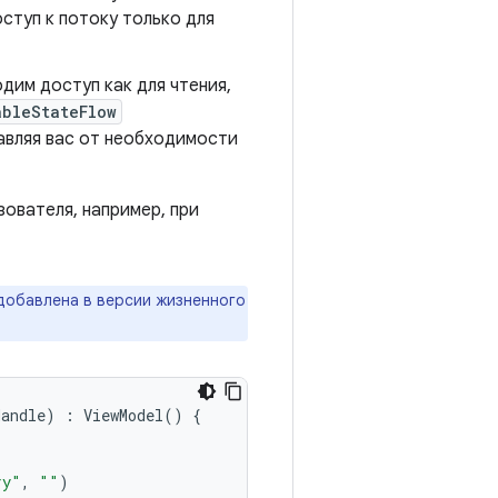
ступ к потоку только для
дим доступ как для чтения,
ableStateFlow
авляя вас от необходимости
ователя, например, при
обавлена ​​в версии жизненного
Handle
)
:
ViewModel
()
{
ry"
,
""
)