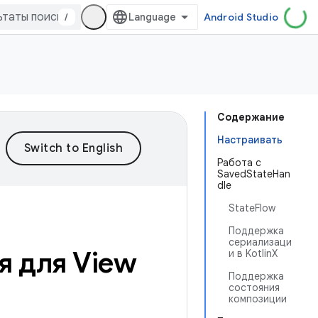
/
Android Studio
Содержание
Настраивать
Работа с
SavedStateHan
dle
StateFlow
Поддержка
сериализаци
я для View
и в KotlinX
Поддержка
состояния
композиции