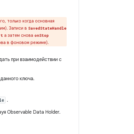
го, только когда основная
им). Записи в
SavedStateHandle
а затем снова
rt
onStop
ова в фоновом режиме).
дать при взаимодействии с
аданного ключа.
le
.
зуя Observable Data Holder.