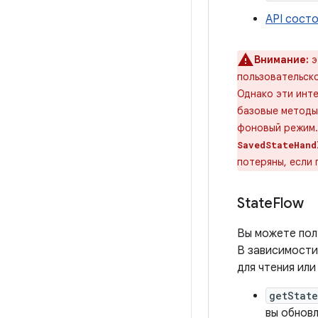
API сост
Внимание:
э
пользовательск
Однако эти инте
базовые метод
фоновый режим.
SavedStateHand
потеряны, если 
State
Flow
Вы можете пол
В зависимости 
для чтения или
getState
вы обнов