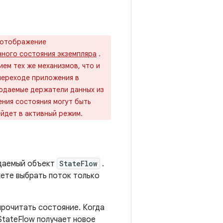
 отображение
нного состояния экземпляра
.
ем тех же механизмов, что и
переходе приложения в
людаемые держатели данных из
ния состояния могут быть
ейдет в активный режим.
даемый объект
StateFlow
.
жете выбрать поток только
прочитать состояние. Когда
StateFlow получает новое