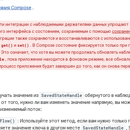
ояния Compose
.
ти интеграции с наблюдаемыми держателями данных упрощают
ого интерфейса с состоянием, сохраняемым с помощью
сохране
грации также сохраняются и восстанавливаются с использовани
ы
и
. В Compose состояние фиксируется только при 
get()
set()
 Это означает, что хотя вы можете продолжать обновлять наб
, пока приложение находится в фоновом режиме, все обновле
le
процесс приложения будет завершен до того, как он снова пер
учать значения из
SavedStateHandle
обернутого в наблю
от того, нужно ли вам изменять значение напрямую, вы мо
 изменяемый поток:
Flow()
: Используйте этот метод, если вам нужно только 
ляете значение ключа в другом месте
SavedStateHandle
, 