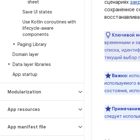
sheet
сценариях
зак
сохраненное с
Save UI states
восстанавлива
Use Kotlin coroutines with
lifecycle-aware
components
Ключевой м
временными и за
Paging Library
списка, иденти
Domain layer
текущий выбор п
Data layer libraries
App startup
Важно:
испо
используемого 
состояния, исп
Modularization
Примечание
App resources
следует исполь
App manifest file