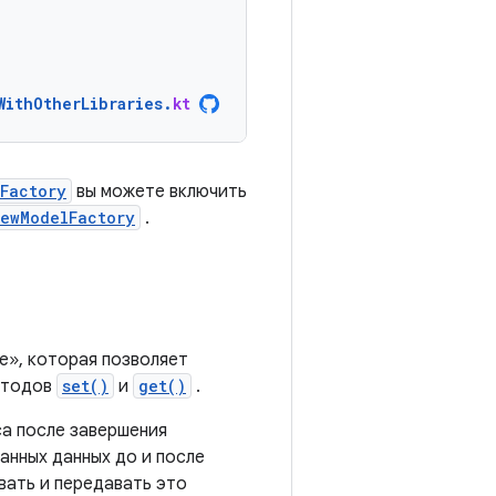
WithOtherLibraries
.
kt
Factory
вы можете включить
iewModelFactory
.
е», которая позволяет
методов
set()
и
get()
.
са после завершения
анных данных до и после
вать и передавать это