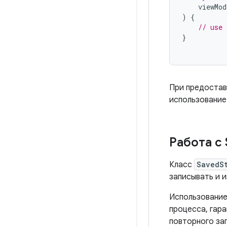
viewMod
)
{
// use 
}
При предостав
использовани
Работа с
Класс
SavedS
записывать и 
Использовани
процесса, гара
повторного за