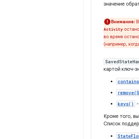
значение обра
Внимание:
В
остано
Activity
во время остан
(например, когд
SavedStateHa
картой ключ-з
contain
remove(
keys()
-
Кроме того, в
Список поддер
StateFlo