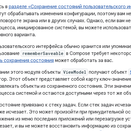
сь в
разделе «Сохранение состояний пользовательского 
ут обрабатывать изменения конфигурации, поэтому вам не
повороте экрана или в других случаях. Однако, если вам 
оцесса, инициированное системой, вы можете использоват
рвного варианта.
ьзовательского интерфейса обычно хранится или упомина
льзование
rememberSaveable
в Compose требует некоторо
ь сохранения состояния
может обработать за вас.
ании этого модуля объекты
ViewModel
получают объект
тор. Этот объект представляет собой карту ключ-значение
извлекать объекты из сохраненного состояния. Эти значен
оцесса системой и остаются доступными через тот же объ
стояние привязано к стеку задач. Если стек задач исчеза
же исчезает. Это может произойти при принудительной ос
ожения из меню последних приложений или перезагрузке ус
чезает, и вы не можете восстановить информацию из сохра