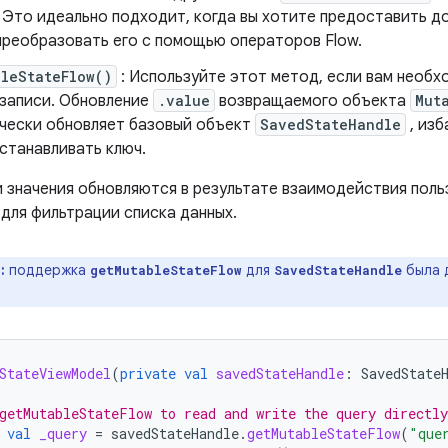
 Это идеально подходит, когда вы хотите предоставить до
 преобразовать его с помощью операторов Flow.
leStateFlow()
: Используйте этот метод, если вам необхо
 записи. Обновление
.value
возвращаемого объекта
Mut
чески обновляет базовый объект
SavedStateHandle
, изб
станавливать ключ.
 значения обновляются в результате взаимодействия польз
 для фильтрации списка данных.
:
поддержка
для
была д
getMutableStateFlow
SavedStateHandle
StateViewModel
(
private
val
savedStateHandle
:
SavedState
getMutableStateFlow to read and write the query directly
val
_query
=
savedStateHandle
.
getMutableStateFlow
(
"que