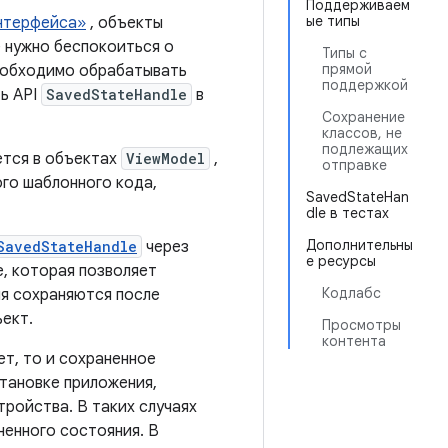
Поддерживаем
ые типы
интерфейса»
, объекты
 нужно беспокоиться о
Типы с
прямой
необходимо обрабатывать
поддержкой
ь API
SavedStateHandle
в
Сохранение
классов, не
подлежащих
ется в объектах
ViewModel
,
отправке
го шаблонного кода,
SavedStateHan
dle в тестах
Дополнительны
SavedStateHandle
через
е ресурсы
, которая позволяет
Кодлабс
ия сохраняются после
ект.
Просмотры
контента
ет, то и сохраненное
тановке приложения,
тройства. В таких случаях
ненного состояния. В