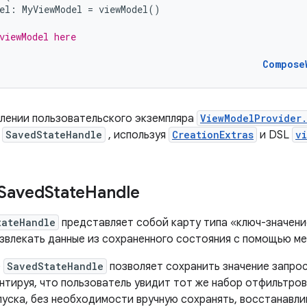
el
:
MyViewModel
=
viewModel
()
viewModel here
Compose
лении пользовательского экземпляра
ViewModelProvider.
е
SavedStateHandle
, используя
CreationExtras
и DSL
v
 Saved
State
Handle
tateHandle
представляет собой карту типа «ключ-значени
извлекать данные из сохраненного состояния с помощью 
е
SavedStateHandle
позволяет сохранить значение запро
нтируя, что пользователь увидит тот же набор отфильтров
пуска, без необходимости вручную сохранять, восстанавли