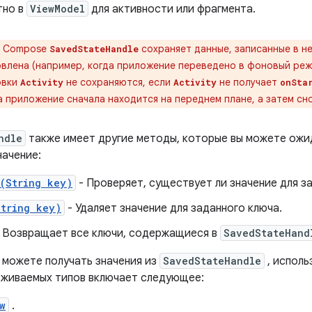
тно в
ViewModel
для активности или фрагмента.
 Compose
сохраняет данные, записанные в не
SavedStateHandle
влена ​​(например, когда приложение переведено в фоновый реж
овки
не сохраняются, если
не получает
Activity
Activity
onSta
а приложение сначала находится на переднем плане, а затем сн
ndle
также имеет другие методы, которые вы можете ожи
начение:
s(String key)
- Проверяет, существует ли значение для з
String key)
- Удаляет значение для заданного ключа.
 Возвращает все ключи, содержащиеся в
SavedStateHand
ы можете получать значения из
SavedStateHandle
, исполь
живаемых типов включает следующее:
w
.