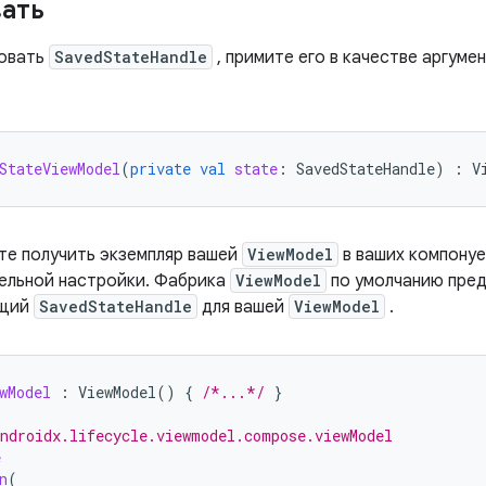
ать
зовать
SavedStateHandle
, примите его в качестве аргуме
StateViewModel
(
private
val
state
:
SavedStateHandle
)
:
V
те получить экземпляр вашей
ViewModel
в ваших компонуе
ельной настройки. Фабрика
ViewModel
по умолчанию пре
ющий
SavedStateHandle
для вашей
ViewModel
.
wModel
:
ViewModel
()
{
/*...*/
}
ndroidx.lifecycle.viewmodel.compose.viewModel
e
n
(