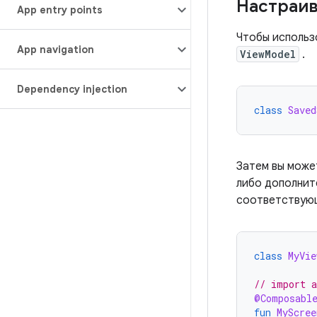
Настраив
App entry points
Чтобы исполь
App navigation
ViewModel
.
Dependency injection
class
Saved
Затем вы може
либо дополнит
соответству
class
MyVie
// import a
@Composabl
fun
MyScree