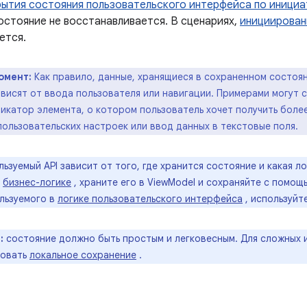
рытия состояния пользовательского интерфейса по инициа
остояние не восстанавливается. В сценариях,
инициирован
ется.
омент:
Как правило, данные, хранящиеся в сохраненном состоя
висят от ввода пользователя или навигации. Примерами могут 
фикатор элемента, о котором пользователь хочет получить бол
ользовательских настроек или ввод данных в текстовые поля.
льзуемый API зависит от того, где хранится состояние и какая л
в
бизнес-логике
, храните его в ViewModel и сохраняйте с помо
ользуемого в
логике пользовательского интерфейса
, используйт
:
состояние должно быть простым и легковесным. Для сложных 
зовать
локальное сохранение
.