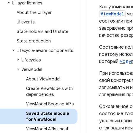
UI layer libraries
Как упоминало
About the UI layer
ViewModel
мог
состоянии при 
UI events
завершение пр
State holders and UI state
качестве резе
State production
Состояние пол
Lifecycle-aware components
поэтому испо
Lifecycles
который
модул
View
Model
При использов
About View
Model
свой конструк
записывать и 
Create View
Models with
dependencies
завершения пр
View
Model Scoping APIs
Сохраненное со
Saved State module
состояние так
for View
Model
удалении прил
стек задач ис
View
Model APIs cheat