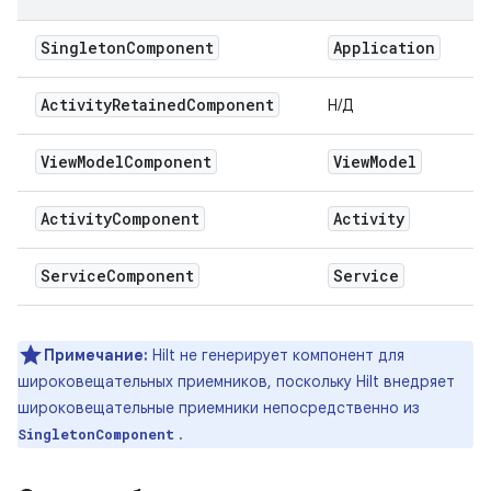
Singleton
Component
Application
Activity
Retained
Component
Н/Д
View
Model
Component
View
Model
Activity
Component
Activity
Service
Component
Service
Примечание:
Hilt не генерирует компонент для
широковещательных приемников, поскольку Hilt внедряет
широковещательные приемники непосредственно из
.
SingletonComponent