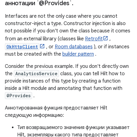
аннотации `@Provides`
.
Interfaces are not the only case where you cannot
constructor-inject a type. Constructor injection is also
not possible if you don't own the class because it comes
from an external library (classes like
Retrofit
,
OkHttpClient
, or
Room databases
), or if instances
must be created with the
builder pattern
.
Consider the previous example. If you don't directly own
the
AnalyticsService
class, you can tell Hilt how to
provide instances of this type by creating a function
inside a Hilt module and annotating that function with
@Provides
.
Аннотированная функция предоставляет Hilt
следующую информацию:
Тип возвращаемого значения функции указывает
Hilt, экземпляры какого типа предоставляет