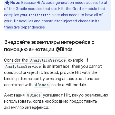
Note:
Because Hilt's code generation needs access to all
of the Gradle modules that use Hilt, the Gradle module that
compiles your
class also needs to have all of
Application
your Hilt modules and constructor-injected classes in its
transitive dependencies.
Внедряйте экземпляры интерфейса с
помощью аннотации @Binds
Consider the
AnalyticsService
example. If
AnalyticsService
is an interface, then you cannot
constructor-inject it. Instead, provide Hilt with the
binding information by creating an abstract function
annotated with
@Binds
inside a Hilt module.
Аннотация
@Binds
указывает Hilt, какую реализацию
использовать, когда необходимо предоставить
экземпляр интерфейса.