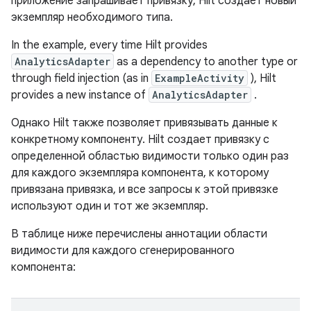
приложение запрашивает привязку, Hilt создает новый
экземпляр необходимого типа.
In the example, every time Hilt provides
AnalyticsAdapter
as a dependency to another type or
through field injection (as in
ExampleActivity
), Hilt
provides a new instance of
AnalyticsAdapter
.
Однако Hilt также позволяет привязывать данные к
конкретному компоненту. Hilt создает привязку с
определенной областью видимости только один раз
для каждого экземпляра компонента, к которому
привязана привязка, и все запросы к этой привязке
используют один и тот же экземпляр.
В таблице ниже перечислены аннотации области
видимости для каждого сгенерированного
компонента: