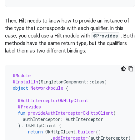
Then, Hilt needs to know how to provide an instance of
the type that corresponds with each qualifier. In this
case, you could use a Hilt module with
@Provides
. Both
methods have the same return type, but the qualifiers
label them as two different bindings:
@Module
@InstallIn
(
SingletonComponent
::
class
)
object
NetworkModule
{
@AuthInterceptorOkHttpClient
@Provides
fun
provideAuthInterceptorOkHttpClient
(
authInterceptor
:
AuthInterceptor
):
OkHttpClient
{
return
OkHttpClient
.
Builder
()
.
addInterceptor
(
authInterceptor
)