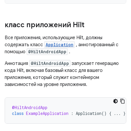
класс приложений Hilt
Все приложения, использующие Hilt, должны
содержать класс
Application
, аннотированный с
помощью
@HiltAndroidApp
.
Аннотация
@HiltAndroidApp
запускает генерацию
кода Hilt, включая базовый класс для вашего
приложения, который служит контейнером
зависимостей на уровне приложения.
@HiltAndroidApp
class
ExampleApplication
:
Application
()
{
...
}