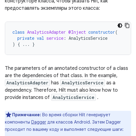
конструкторе класса, чтобы указать Hilt, как
предоставлять экземпляры этого класса:
class
AnalyticsAdapter
@Inject
constructor
(
private
val
service
:
AnalyticsService
)
{
...
}
The parameters of an annotated constructor of a class
are the dependencies of that class. In the example,
AnalyticsAdapter
has
AnalyticsService
as a
dependency. Therefore, Hilt must also know how to
provide instances of
AnalyticsService
.
Примечание:
Во время сборки Hilt генерирует
компоненты
Dagger
для классов Android. Затем Dagger
проходит по вашему коду и выполняет следующие шаги: