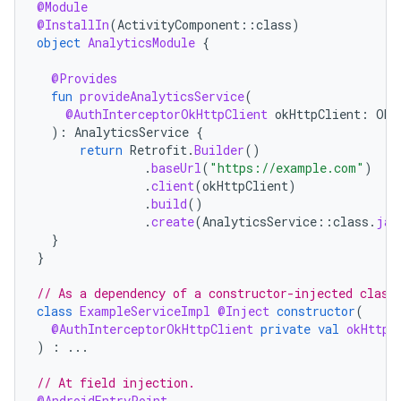
@Module
@InstallIn
(
ActivityComponent
::
class
)
object
AnalyticsModule
{
@Provides
fun
provideAnalyticsService
(
@AuthInterceptorOkHttpClient
okHttpClient
:
OkH
):
AnalyticsService
{
return
Retrofit
.
Builder
()
.
baseUrl
(
"https://example.com"
)
.
client
(
okHttpClient
)
.
build
()
.
create
(
AnalyticsService
::
class
.
jav
}
}
// As a dependency of a constructor-injected class
class
ExampleServiceImpl
@Inject
constructor
(
@AuthInterceptorOkHttpClient
private
val
okHttpC
)
:
...
// At field injection.
@AndroidEntryPoint