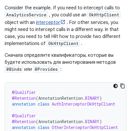
Consider the example. If you need to intercept calls to
AnalyticsService
, you could use an
OkHttpClient
object with an
interceptor
. For other services, you
might need to intercept calls in a different way. In that
case, you need to tell Hilt how to provide two different
implementations of
OkHttpClient
.
Сначала определите квалификаторы, которые вы
будете использовать для аннотирования методов
@Binds
или
@Provides
:
@Qualifier
@Retention
(
AnnotationRetention
.
BINARY
)
annotation
class
AuthInterceptorOkHttpClient
@Qualifier
@Retention
(
AnnotationRetention
.
BINARY
)
annotation
class
OtherInterceptorOkHttpClient