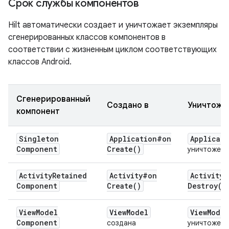
Срок службы компонентов
Hilt автоматически создает и уничтожает экземпляры
сгенерированных классов компонентов в
соответствии с жизненным циклом соответствующих
классов Android.
Сгенерированный
Создано в
Уничтоже
компонент
Singleton
Application#
on
Applicat
Component
Create(
)
уничтожен
Activity
Retained
Activity#
on
Activity#
Component
Create(
)
Destroy(
)
View
Model
View
Model
View
Model
Component
создана
уничтожен