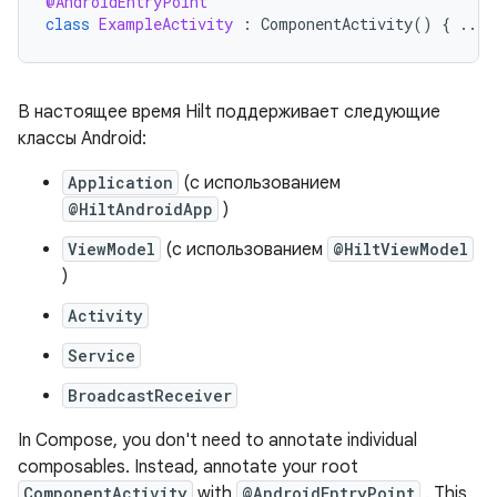
@AndroidEntryPoint
class
ExampleActivity
:
ComponentActivity
()
{
...
В настоящее время Hilt поддерживает следующие
классы Android:
Application
(с использованием
@HiltAndroidApp
)
ViewModel
(с использованием
@HiltViewModel
)
Activity
Service
BroadcastReceiver
In Compose, you don't need to annotate individual
composables. Instead, annotate your root
ComponentActivity
with
@AndroidEntryPoint
. This