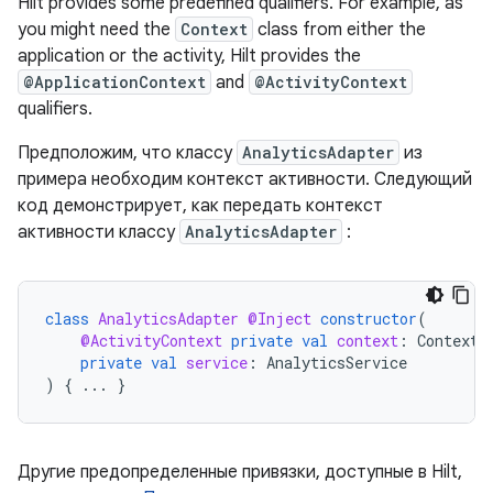
Hilt provides some predefined qualifiers. For example, as
you might need the
Context
class from either the
application or the activity, Hilt provides the
@ApplicationContext
and
@ActivityContext
qualifiers.
Предположим, что классу
AnalyticsAdapter
из
примера необходим контекст активности. Следующий
код демонстрирует, как передать контекст
активности классу
AnalyticsAdapter
:
class
AnalyticsAdapter
@Inject
constructor
(
@ActivityContext
private
val
context
:
Context
,
private
val
service
:
AnalyticsService
)
{
...
}
Другие предопределенные привязки, доступные в Hilt,