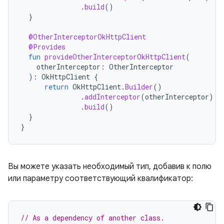
.
build
()
}
@OtherInterceptorOkHttpClient
@Provides
fun
provideOtherInterceptorOkHttpClient
(
otherInterceptor
:
OtherInterceptor
):
OkHttpClient
{
return
OkHttpClient
.
Builder
()
.
addInterceptor
(
otherInterceptor
)
.
build
()
}
}
Вы можете указать необходимый тип, добавив к полю
или параметру соответствующий квалификатор:
// As a dependency of another class.