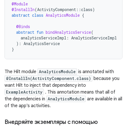
@Module
@InstallIn
(
ActivityComponent
::
class
)
abstract
class
AnalyticsModule
{
@Binds
abstract
fun
bindAnalyticsService
(
analyticsServiceImpl
:
AnalyticsServiceImpl
):
AnalyticsService
}
The Hilt module
AnalyticsModule
is annotated with
@InstallIn(ActivityComponent.class)
because you
want Hilt to inject that dependency into
ExampleActivity
. This annotation means that all of
the dependencies in
AnalyticsModule
are available in all
of the app's activities.
Внедряйте экземпляры с помощью