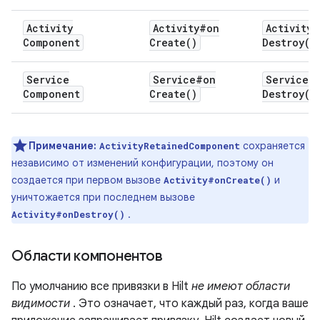
Activity
Activity#
on
Activity#
Component
Create(
)
Destroy(
)
Service
Service#
on
Service#
Component
Create(
)
Destroy(
)
Примечание:
сохраняется
ActivityRetainedComponent
независимо от изменений конфигурации, поэтому он
создается при первом вызове
и
Activity#onCreate()
уничтожается при последнем вызове
.
Activity#onDestroy()
Области компонентов
По умолчанию все привязки в Hilt
не имеют области
видимости
. Это означает, что каждый раз, когда ваше