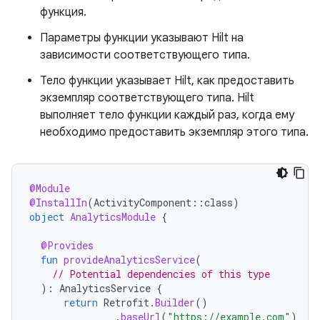
функция.
Параметры функции указывают Hilt на
зависимости соответствующего типа.
Тело функции указывает Hilt, как предоставить
экземпляр соответствующего типа. Hilt
выполняет тело функции каждый раз, когда ему
необходимо предоставить экземпляр этого типа.
@Module
@InstallIn
(
ActivityComponent
::
class
)
object
AnalyticsModule
{
@Provides
fun
provideAnalyticsService
(
// Potential dependencies of this type
):
AnalyticsService
{
return
Retrofit
.
Builder
()
.
baseUrl
(
"https://example.com"
)