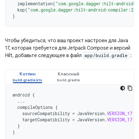
implementation
(
"com.google.dagger:hilt-android:2
ksp
(
"com.google.dagger:hilt-android-compiler:2.5
}
Чтобы убедиться, что ваш проект настроен для Java
17, которая требуется для Jetpack Compose и версий
Hilt, добавьте следующее в файл
app/build.gradle
:
Котлин
Классный
android
{
...
compileOptions
{
sourceCompatibility
=
JavaVersion
.
VERSION_17
targetCompatibility
=
JavaVersion
.
VERSION_17
}
}