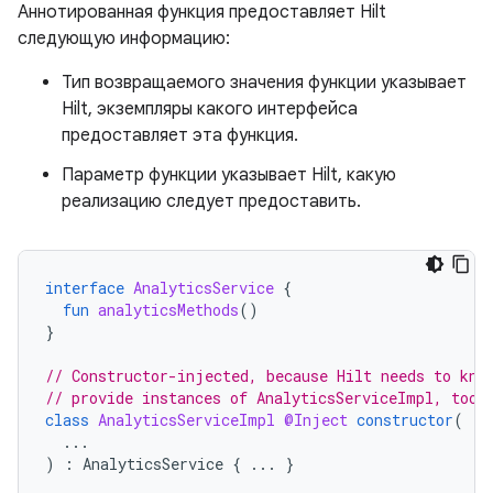
Аннотированная функция предоставляет Hilt
следующую информацию:
Тип возвращаемого значения функции указывает
Hilt, экземпляры какого интерфейса
предоставляет эта функция.
Параметр функции указывает Hilt, какую
реализацию следует предоставить.
interface
AnalyticsService
{
fun
analyticsMethods
()
}
// Constructor-injected, because Hilt needs to kno
// provide instances of AnalyticsServiceImpl, too.
class
AnalyticsServiceImpl
@Inject
constructor
(
...
)
:
AnalyticsService
{
...
}