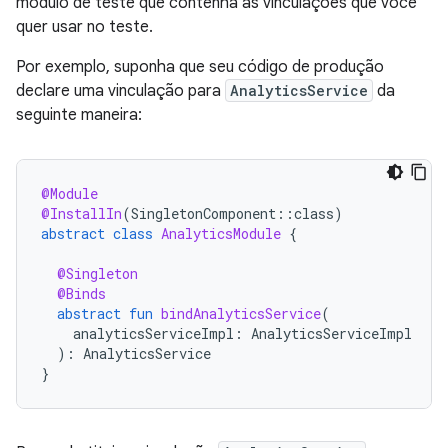
módulo de teste que contenha as vinculações que você
quer usar no teste.
Por exemplo, suponha que seu código de produção
declare uma vinculação para
AnalyticsService
da
seguinte maneira:
@Module
@InstallIn
(
SingletonComponent
::
class
)
abstract
class
AnalyticsModule
{
@Singleton
@Binds
abstract
fun
bindAnalyticsService
(
analyticsServiceImpl
:
AnalyticsServiceImpl
):
AnalyticsService
}