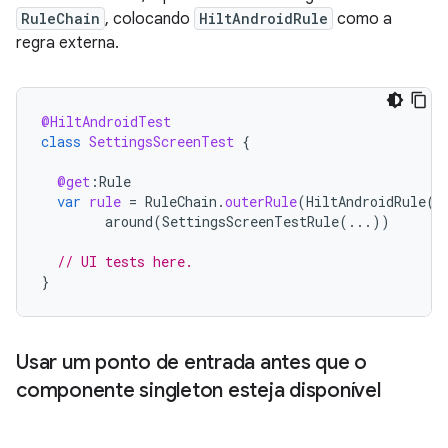
RuleChain
, colocando
HiltAndroidRule
como a
regra externa.
@HiltAndroidTest
class
SettingsScreenTest
{
@get
:
Rule
var
rule
=
RuleChain
.
outerRule
(
HiltAndroidRule
(
t
around
(
SettingsScreenTestRule
(...))
// UI tests here.
}
Usar um ponto de entrada antes que o
componente singleton esteja disponível