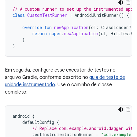
// A custom runner to set up the instrumented appl
class
CustomTestRunner
:
AndroidJUnitRunner
()
{
override
fun
newApplication
(
cl
:
ClassLoader?,
return
super
.
newApplication
(
cl
,
HiltTestAp
}
}
Em seguida, configure esse executor de testes no
arquivo Gradle, conforme descrito no
guia de teste de
unidade instrumentado
. Use o caminho de classe
completo:
android
{
defaultConfig
{
// Replace com.example.android.dagger with
testInstrumentationRunner
=
"com.example.a