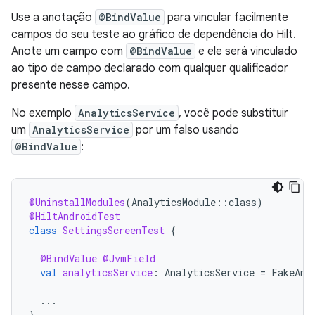
Use a anotação
@BindValue
para vincular facilmente
campos do seu teste ao gráfico de dependência do Hilt.
Anote um campo com
@BindValue
e ele será vinculado
ao tipo de campo declarado com qualquer qualificador
presente nesse campo.
No exemplo
AnalyticsService
, você pode substituir
um
AnalyticsService
por um falso usando
@BindValue
:
@UninstallModules
(
AnalyticsModule
::
class
)
@HiltAndroidTest
class
SettingsScreenTest
{
@BindValue
@JvmField
val
analyticsService
:
AnalyticsService
=
FakeAna
...
}