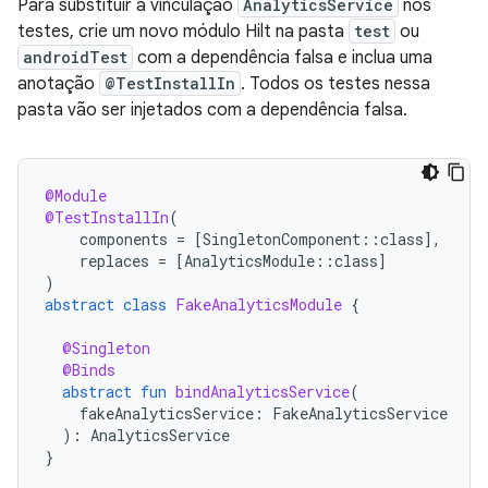
Para substituir a vinculação
AnalyticsService
nos
testes, crie um novo módulo Hilt na pasta
test
ou
androidTest
com a dependência falsa e inclua uma
anotação
@TestInstallIn
. Todos os testes nessa
pasta vão ser injetados com a dependência falsa.
@Module
@TestInstallIn
(
components
=
[
SingletonComponent
::
class
]
,
replaces
=
[
AnalyticsModule
::
class
]
)
abstract
class
FakeAnalyticsModule
{
@Singleton
@Binds
abstract
fun
bindAnalyticsService
(
fakeAnalyticsService
:
FakeAnalyticsService
):
AnalyticsService
}