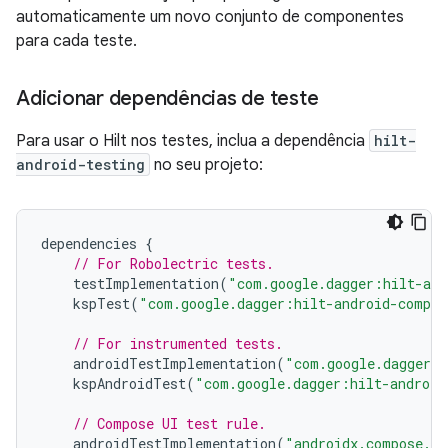
automaticamente um novo conjunto de componentes
para cada teste.
Adicionar dependências de teste
Para usar o Hilt nos testes, inclua a dependência
hilt-
android-testing
no seu projeto:
dependencies
{
// For Robolectric tests.
testImplementation
(
"com.google.dagger:hilt-and
kspTest
(
"com.google.dagger:hilt-android-compil
// For instrumented tests.
androidTestImplementation
(
"com.google.dagger:h
kspAndroidTest
(
"com.google.dagger:hilt-android
// Compose UI test rule.
androidTestImplementation
(
"androidx.compose.ui