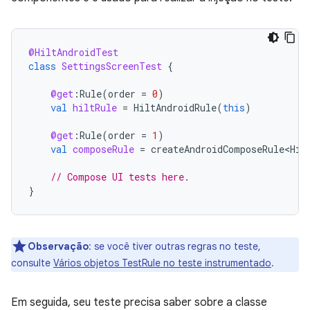
@HiltAndroidTest
class
SettingsScreenTest
{
@get
:
Rule
(
order
=
0
)
val
hiltRule
=
HiltAndroidRule
(
this
)
@get
:
Rule
(
order
=
1
)
val
composeRule
=
createAndroidComposeRule<Hil
// Compose UI tests here.
}
Observação
:
se você tiver outras regras no teste,
consulte
Vários objetos TestRule no teste instrumentado
.
Em seguida, seu teste precisa saber sobre a classe