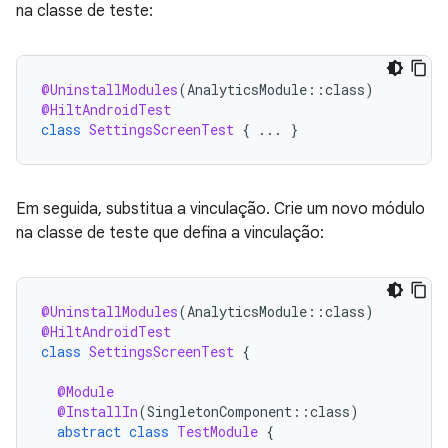
na classe de teste:
@UninstallModules
(
AnalyticsModule
::
class
)
@HiltAndroidTest
class
SettingsScreenTest
{
...
}
Em seguida, substitua a vinculação. Crie um novo módulo
na classe de teste que defina a vinculação:
@UninstallModules
(
AnalyticsModule
::
class
)
@HiltAndroidTest
class
SettingsScreenTest
{
@Module
@InstallIn
(
SingletonComponent
::
class
)
abstract
class
TestModule
{