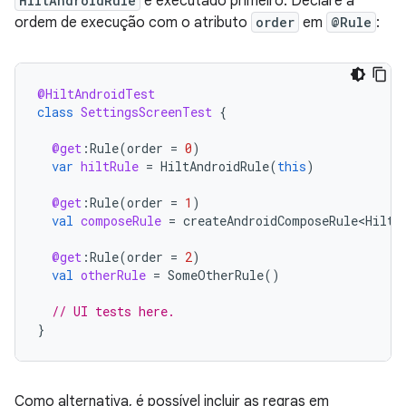
HiltAndroidRule
é executado primeiro. Declare a
ordem de execução com o atributo
order
em
@Rule
:
@HiltAndroidTest
class
SettingsScreenTest
{
@get
:
Rule
(
order
=
0
)
var
hiltRule
=
HiltAndroidRule
(
this
)
@get
:
Rule
(
order
=
1
)
val
composeRule
=
createAndroidComposeRule<HiltT
@get
:
Rule
(
order
=
2
)
val
otherRule
=
SomeOtherRule
()
// UI tests here.
}
Como alternativa, é possível incluir as regras em