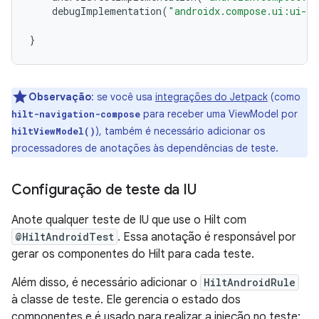
debugImplementation
(
"androidx.compose.ui:ui-te
}
Observação
:
se você usa
integrações do Jetpack
(como
para receber uma ViewModel por
hilt-navigation-compose
), também é necessário adicionar os
hiltViewModel()
processadores de anotações às dependências de teste.
Configuração de teste da IU
Anote qualquer teste de IU que use o Hilt com
@HiltAndroidTest
. Essa anotação é responsável por
gerar os componentes do Hilt para cada teste.
Além disso, é necessário adicionar o
HiltAndroidRule
à classe de teste. Ele gerencia o estado dos
componentes e é usado para realizar a injeção no teste: