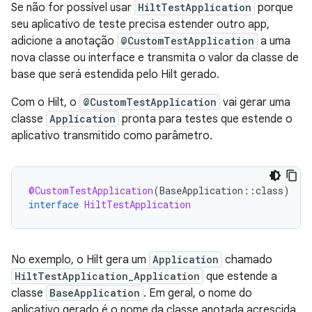
Se não for possível usar
HiltTestApplication
porque
seu aplicativo de teste precisa estender outro app,
adicione a anotação
@CustomTestApplication
a uma
nova classe ou interface e transmita o valor da classe de
base que será estendida pelo Hilt gerado.
Com o Hilt, o
@CustomTestApplication
vai gerar uma
classe
Application
pronta para testes que estende o
aplicativo transmitido como parâmetro.
@CustomTestApplication
(
BaseApplication
::
class
)
interface
HiltTestApplication
No exemplo, o Hilt gera um
Application
chamado
HiltTestApplication_Application
que estende a
classe
BaseApplication
. Em geral, o nome do
aplicativo gerado é o nome da classe anotada acrescida