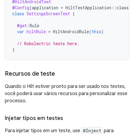
@HiltAndroidTest
@Config
(
application
=
HiltTestApplication
::
class
)
class
SettingsScreenTest
{
@get
:
Rule
var
hiltRule
=
HiltAndroidRule
(
this
)
// Robolectric tests here.
}
Recursos de teste
Quando o Hilt estiver pronto para ser usado nos testes,
você poderá usar vários recursos para personalizar esse
processo.
Injetar tipos em testes
Para injetar tipos em um teste, use
@Inject
para