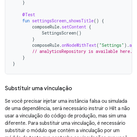
}
@Test
fun
settingsScreen_showsTitle
()
{
composeRule
.
setContent
{
SettingsScreen
()
}
composeRule
.
onNodeWithText
(
"Settings"
).
ass
// analyticsRepository is available here.
}
}
Substituir uma vinculação
Se você precisar injetar uma instância falsa ou simulada
de uma dependência, será necessário instruir o Hilt a não
usar a vinculação do código de produção, mas sim uma
diferente. Para substituir uma vinculação, é necessário
substituir o módulo que contém a vinculação por um