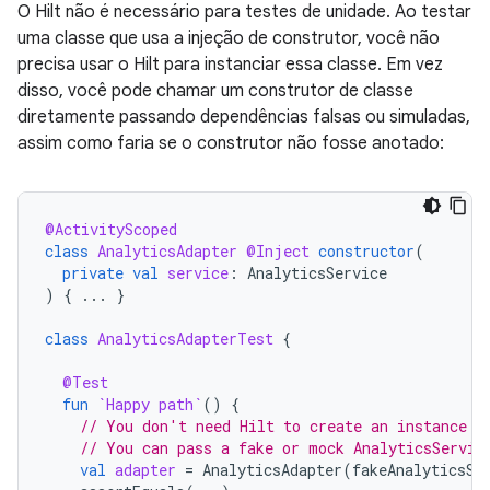
O Hilt não é necessário para testes de unidade. Ao testar
uma classe que usa a injeção de construtor, você não
precisa usar o Hilt para instanciar essa classe. Em vez
disso, você pode chamar um construtor de classe
diretamente passando dependências falsas ou simuladas,
assim como faria se o construtor não fosse anotado:
@ActivityScoped
class
AnalyticsAdapter
@Inject
constructor
(
private
val
service
:
AnalyticsService
)
{
...
}
class
AnalyticsAdapterTest
{
@Test
fun
`Happy path`
()
{
// You don't need Hilt to create an instance o
// You can pass a fake or mock AnalyticsServic
val
adapter
=
AnalyticsAdapter
(
fakeAnalyticsSe