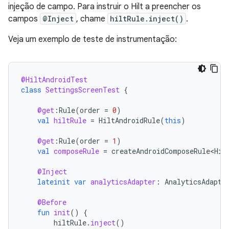
injeção de campo. Para instruir o Hilt a preencher os
campos
@Inject
, chame
hiltRule.inject()
.
Veja um exemplo de teste de instrumentação:
@HiltAndroidTest
class
SettingsScreenTest
{
@get
:
Rule
(
order
=
0
)
val
hiltRule
=
HiltAndroidRule
(
this
)
@get
:
Rule
(
order
=
1
)
val
composeRule
=
createAndroidComposeRule<Hil
@Inject
lateinit
var
analyticsAdapter
:
AnalyticsAdapte
@Before
fun
init
()
{
hiltRule
.
inject
()