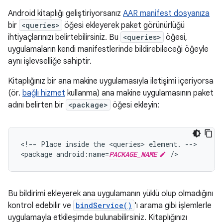
Android kitaplığı geliştiriyorsanız
AAR manifest dosyanıza
bir
<queries>
öğesi ekleyerek paket görünürlüğü
ihtiyaçlarınızı belirtebilirsiniz. Bu
<queries>
öğesi,
uygulamaların kendi manifestlerinde bildirebileceği öğeyle
aynı işlevselliğe sahiptir.
Kitaplığınız bir ana makine uygulamasıyla iletişimi içeriyorsa
(ör.
bağlı hizmet
kullanma) ana makine uygulamasının paket
adını belirten bir
<package>
öğesi ekleyin:
<!--
Place
inside
the
<queries>
element.
-->

<package
android:name=
PACKAGE_NAME
/>
Bu bildirimi ekleyerek ana uygulamanın yüklü olup olmadığını
kontrol edebilir ve
bindService()
'ı arama gibi işlemlerle
uygulamayla etkileşimde bulunabilirsiniz. Kitaplığınızı