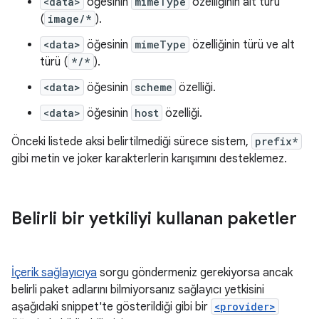
<data>
öğesinin
mimeType
özelliğinin alt türü
(
image/*
).
<data>
öğesinin
mimeType
özelliğinin türü ve alt
türü (
*/*
).
<data>
öğesinin
scheme
özelliği.
<data>
öğesinin
host
özelliği.
Önceki listede aksi belirtilmediği sürece sistem,
prefix*
gibi metin ve joker karakterlerin karışımını desteklemez.
Belirli bir yetkiliyi kullanan paketler
İçerik sağlayıcıya
sorgu göndermeniz gerekiyorsa ancak
belirli paket adlarını bilmiyorsanız sağlayıcı yetkisini
aşağıdaki snippet'te gösterildiği gibi bir
<provider>