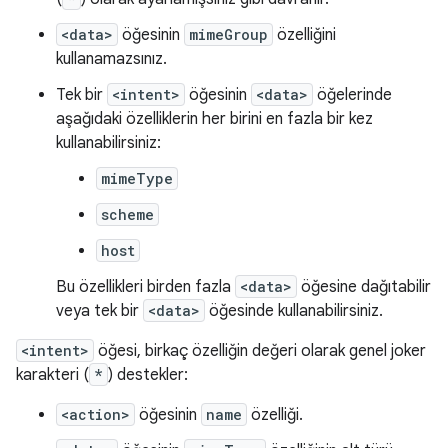
<data>
öğesinin
mimeGroup
özelliğini
kullanamazsınız.
Tek bir
<intent>
öğesinin
<data>
öğelerinde
aşağıdaki özelliklerin her birini en fazla bir kez
kullanabilirsiniz:
mimeType
scheme
host
Bu özellikleri birden fazla
<data>
öğesine dağıtabilir
veya tek bir
<data>
öğesinde kullanabilirsiniz.
<intent>
öğesi, birkaç özelliğin değeri olarak genel joker
karakteri (
*
) destekler:
<action>
öğesinin
name
özelliği.