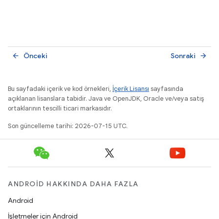
Önceki
Sonraki
arrow_back
arrow_forward
Bu sayfadaki içerik ve kod örnekleri,
İçerik Lisansı
sayfasında
açıklanan lisanslara tabidir. Java ve OpenJDK, Oracle ve/veya satış
ortaklarının tescilli ticari markasıdır.
Son güncelleme tarihi: 2026-07-15 UTC.
ANDROID HAKKINDA DAHA FAZLA
Android
İşletmeler için Android