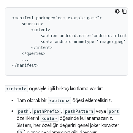
<manifest
<action
android:name="android.intent.a
<data
android:mimeType="image/jpeg"
...

</manifest>
<intent>
öğesiyle ilgili birkaç kısıtlama vardır:
Tam olarak bir
<action>
öğesi eklemelisiniz.
path
,
pathPrefix
,
pathPattern
veya
port
özelliklerini
<data>
öğesinde kullanamazsınız.
Sistem, her özelliğin değerini genel joker karakter
(
*
) olarak ayarlamışsınız gibi davranır.