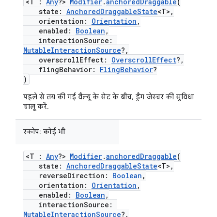
<T :
Any
?>
Modifier
.
anchoredDraggable
(
state:
AnchoredDraggableState
<T>,
orientation:
Orientation
,
enabled:
Boolean
,
interactionSource:
MutableInteractionSource
?,
overscrollEffect:
OverscrollEffect
?,
flingBehavior:
FlingBehavior
?
)
पहले से तय की गई वैल्यू के सेट के बीच, ड्रैग जेस्चर की सुविधा
चालू करें.
स्कोप:
कोई भी
<T :
Any
?>
Modifier
.
anchoredDraggable
(
state:
AnchoredDraggableState
<T>,
reverseDirection:
Boolean
,
orientation:
Orientation
,
enabled:
Boolean
,
interactionSource:
MutableInteractionSource
?,