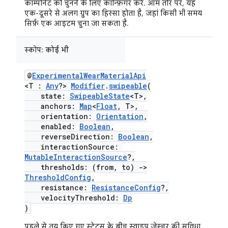
कॉम्पोनेंट को चुनने के लिए कॉन्फ़िगर करें. आम तौर पर, यह
एक-दूसरे से अलग ग्रुप का हिस्सा होता है, जहां किसी भी समय
सिर्फ़ एक आइटम चुना जा सकता है.
स्कोप:
कोई भी
@
ExperimentalWearMaterialApi
<T :
Any
?>
Modifier
.
swipeable
(
state:
SwipeableState
<T>,
anchors:
Map
<
Float
, T>,
orientation:
Orientation
,
enabled:
Boolean
,
reverseDirection:
Boolean
,
interactionSource:
MutableInteractionSource
?,
thresholds: (from, to)
->
ThresholdConfig
,
resistance:
ResistanceConfig
?,
velocityThreshold:
Dp
)
पहले से तय किए गए स्टेटस के बीच स्वाइप जेस्चर की सुविधा