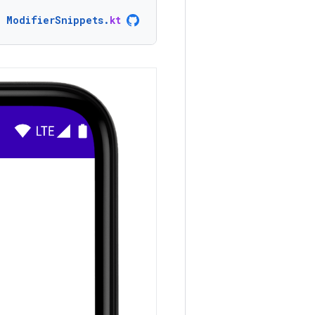
ModifierSnippets
.
kt