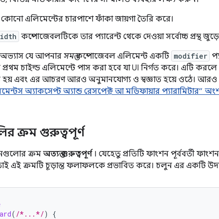
কোনো এলিমেন্টের চারপাশে ফাঁকা জায়গা তৈরি করে।
idth
কম্পোজেবলটিকে তার প্যারেন্ট থেকে দেওয়া সর্বোচ্চ প্রস্থ জুড
 অভ্যাস যে আপনার
সমস্ত
কম্পোজেবল এলিমেন্ট একটি
modifier
প্
র প্রথম চাইল্ড এলিমেন্টে পাস করা হবে যা UI নির্গত করে। এটি 
্য হয় এবং এর আচরণ আরও অনুমানযোগ্য ও স্বজ্ঞাত হয়ে ওঠে। আরও
মেন্টস অ্যাকসেপ্ট অ্যান্ড রেসপেক্ট আ মডিফায়ার প্যারামিটার” অং
 ক্রম গুরুত্বপূর্ণ
নগুলোর ক্রম
অত্যন্ত গুরুত্বপূর্ণ
। যেহেতু প্রতিটি ফাংশন পূর্ববর্তী ফাংশ
াই এই ক্রমটি চূড়ান্ত ফলাফলকে প্রভাবিত করে। চলুন এর একটি উদ
e
ard
(
/*...*/
)
{