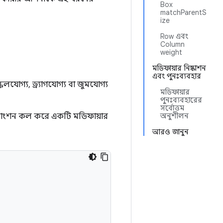
Box
matchParentS
ize
Row এবং
Column
weight
মডিফায়ার নিষ্কাশন
এবং পুনঃব্যবহার
লযোগ্য, ড্র্যাগযোগ্য বা জুমযোগ্য
মডিফায়ার
পুনঃব্যবহারের
সর্বোত্তম
াংশন কল করে একটি মডিফায়ার
অনুশীলন
আরও জানুন