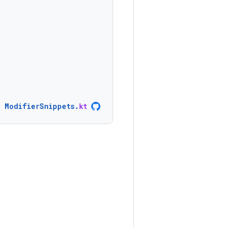
ModifierSnippets
.
kt