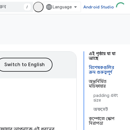
/
Android Studio
এই পৃষ্ঠায় যা যা
আছে
বিশেষকগুলির
ক্রম গুরুত্বপূর্ণ
অন্তর্নির্মিত
মডিফায়ার
padding এবং
size
অফসেট
কম্পোজে স্কোপ
নিরাপত্তা
ডিফায়ার আপনাকে এই ধরনের