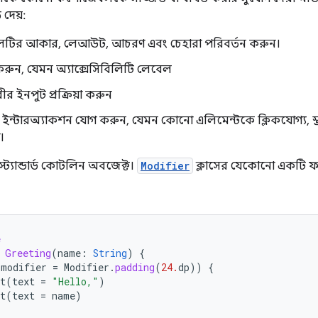
দেয়:
লটির আকার, লেআউট, আচরণ এবং চেহারা পরিবর্তন করুন।
করুন, যেমন অ্যাক্সেসিবিলিটি লেবেল
ীর ইনপুট প্রক্রিয়া করুন
র ইন্টারঅ্যাকশন যোগ করুন, যেমন কোনো এলিমেন্টকে ক্লিকযোগ্য, স্ক্র
।
্ট্যান্ডার্ড কোটলিন অবজেক্ট।
Modifier
ক্লাসের যেকোনো একটি ফ
e
Greeting
(
name
:
String
)
{
(
modifier
=
Modifier
.
padding
(
24.
dp
))
{
t
(
text
=
"Hello,"
)
t
(
text
=
name
)