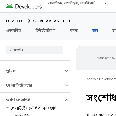
আবশ্যিক, অপরিহার্য, অপরিহার্য
DEVELOP
CORE AREAS
UI
ওভারভিউ
টিউটোরিয়াল
নমুনা
ডক্স
দ্
ভূমিকা
Android Developer
UI আর্কিটেকচার
সংশোধ
অ্যাপ লেআউট
লেআউটের মৌলিক বিষয়গুলি
মডিফায়ার আপনা