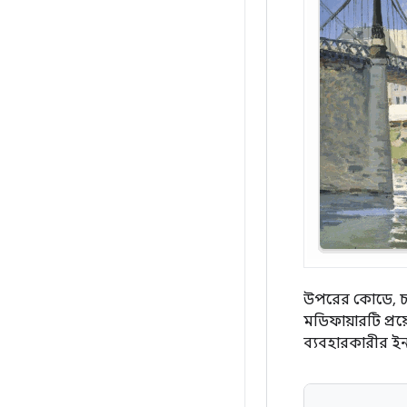
উপরের কোডে, চা
মডিফায়ারটি প্র
ব্যবহারকারীর ইনপ