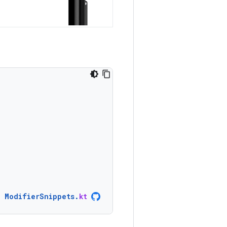
ModifierSnippets
.
kt