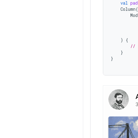
val
pad
Column
Mod
)
{
// 
}
}