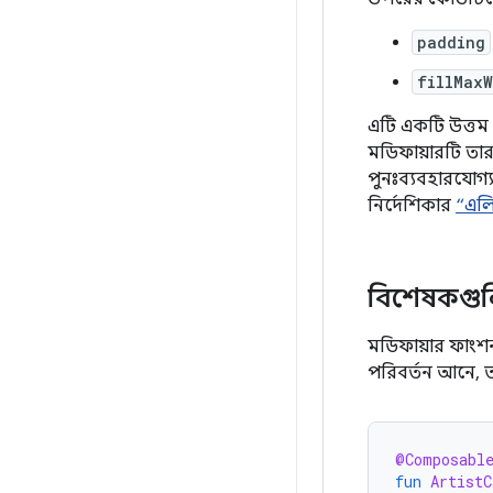
padding
fillMaxW
এটি একটি উত্তম
মডিফায়ারটি তা
পুনঃব্যবহারযোগ
নির্দেশিকার
“এলি
বিশেষকগুলির
মডিফায়ার ফাংশ
পরিবর্তন আনে, ত
@Composabl
fun
ArtistC