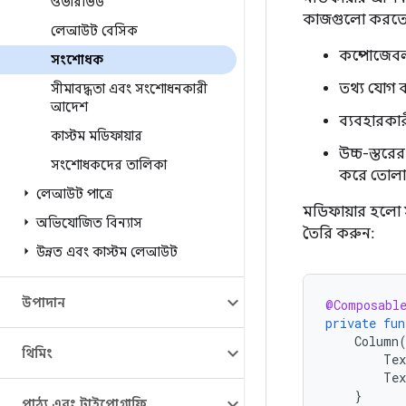
ওভারভিউ
কাজগুলো করতে 
লেআউট বেসিক
কম্পোজেব
সংশোধক
তথ্য যোগ 
সীমাবদ্ধতা এবং সংশোধনকারী
আদেশ
ব্যবহারকার
কাস্টম মডিফায়ার
উচ্চ-স্তরে
সংশোধকদের তালিকা
করে তোলা
লেআউট পাত্রে
মডিফায়ার হলো স
অভিযোজিত বিন্যাস
তৈরি করুন:
উন্নত এবং কাস্টম লেআউট
উপাদান
@Composabl
private
fun
Column
থিমিং
Tex
Tex
}
পাঠ্য এবং টাইপোগ্রাফি