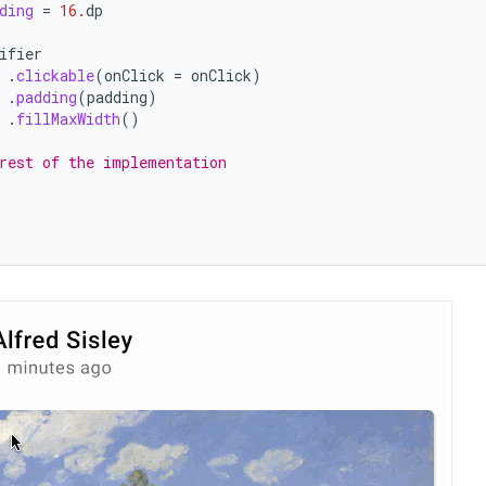
ding
=
16.
dp
(
ifier
.
clickable
(
onClick
=
onClick
)
.
padding
(
padding
)
.
fillMaxWidth
()
rest of the implementation