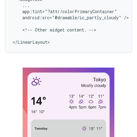
android:src="@drawable/ic_partly_cloudy"
/>

<!--
Other
widget
content.
-->
