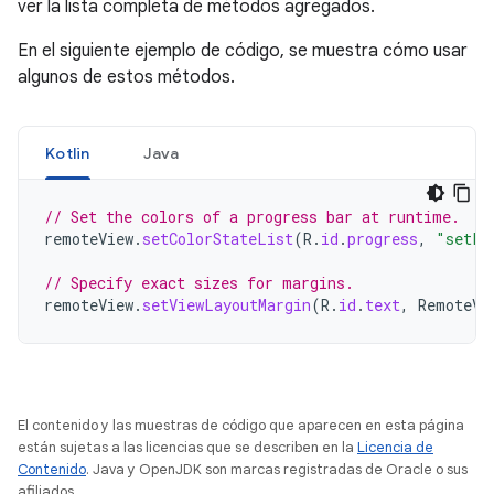
ver la lista completa de métodos agregados.
En el siguiente ejemplo de código, se muestra cómo usar
algunos de estos métodos.
Kotlin
Java
// Set the colors of a progress bar at runtime.
remoteView
.
setColorStateList
(
R
.
id
.
progress
,
"setPr
// Specify exact sizes for margins.
remoteView
.
setViewLayoutMargin
(
R
.
id
.
text
,
RemoteVi
El contenido y las muestras de código que aparecen en esta página
están sujetas a las licencias que se describen en la
Licencia de
Contenido
. Java y OpenJDK son marcas registradas de Oracle o sus
afiliados.