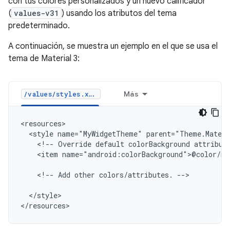
con tus colores personalizados y un nuevo calificador
(
values-v31
) usando los atributos del tema
predeterminado.
A continuación, se muestra un ejemplo en el que se usa el
tema de Material 3:
Más
/values/styles.xml
<style
name="MyWidgetTheme"
<!--
Override
default
colorBackground
attribut
<item
name="android:colorBackground">@color/my
<!--
Add
other
colors/attributes.
-->

</style>
