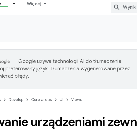
e
Więcej
Google używa technologii AI do tłumaczenia
wój preferowany język. Tłumaczenia wygenerowane przez
ierać błędy.
s
Develop
Core areas
UI
Views
wanie urządzeniami zew