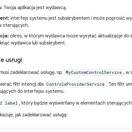
:
Twoja aplikacja jest wydawcą.
ent:
interfejs systemu jest subskrybentem i może poprosić wy
 sterujących.
cja:
okres, w którym wydawca może wysyłać aktualizacje do i
nąć wydawca lub subskrybent.
e usługi
 musi zadeklarować usługę, np.
MyCustomControlService
, w 
erać filtr intencji dla
ControlsProviderService
. Ten filtr 
jących do interfejsu systemu.
eż
label
, który będzie wyświetlany w elementach sterujących 
kazuje, jak zadeklarować usługę: