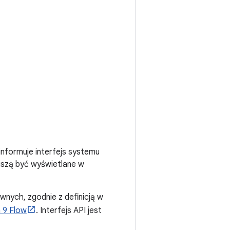
 informuje interfejs systemu
muszą być wyświetlane w
nych, zgodnie z definicją w
 9 Flow
. Interfejs API jest