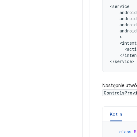
android
<acti
</inten
Następnie utwór
ControlsProv
Kotlin
class
M