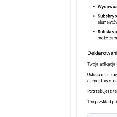
Wydawca
Subskryb
elementów
Subskryp
może zamk
Deklarowani
Twoja aplikacja
Usługa musi zawi
elementów steru
Potrzebujesz t
Ten przykład po