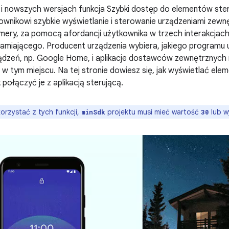
 i nowszych wersjach funkcja Szybki dostęp do elementów ste
ownikowi szybkie wyświetlanie i sterowanie urządzeniami zewnęt
amery, za pomocą afordancji użytkownika w trzech interakcja
amiającego. Producent urządzenia wybiera, jakiego programu
ądzeń, np. Google Home, i aplikacje dostawców zewnętrznych
 w tym miejscu. Na tej stronie dowiesz się, jak wyświetlać ele
k połączyć je z aplikacją sterującą.
orzystać z tych funkcji,
projektu musi mieć wartość
lub w
minSdk
30