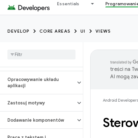
Essentials
Programowani
DEVELOP
CORE AREAS
UI
VIEWS
treści na T
AI mogą zaw
Opracowywanie układu
aplikacji
Android Developer
Zastosuj motywy
Stero
Dodawanie komponentów
Praca z tekstem i