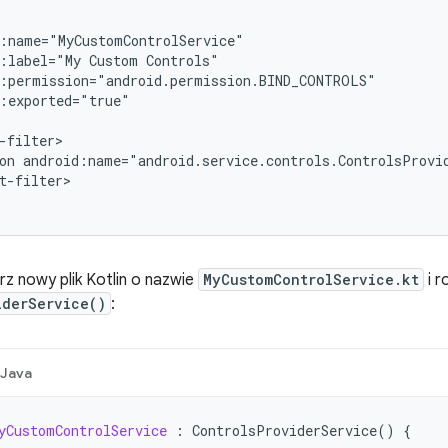
:label="My
Custom
on
android:name="android.service.controls.ControlsProvi
t-filter>

z nowy plik Kotlin o nazwie
MyCustomControlService.kt
i r
iderService()
:
Java
yCustomControlService
:
ControlsProviderService
()
{