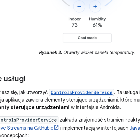
Rysunek 3.
Otwarty widżet panelu temperatury.
 usługi
wiesz się, jak utworzyć
ControlsProviderService
. Ta usługa
ja aplikacja zawiera elementy sterujące urządzeniami, które 
nty sterujące urządzeniami
w interfejsie Androida.
ontrolsProviderService
zakłada znajomość strumieni reaktyw
ive Streams na GitHubie
i implementacją w interfejsach
Java
 koncepcjach: