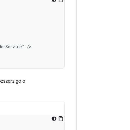
derService"
ozszerz go o