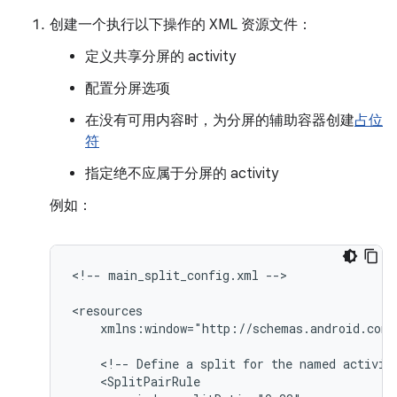
创建一个执行以下操作的 XML 资源文件：
定义共享分屏的 activity
配置分屏选项
在没有可用内容时，为分屏的辅助容器创建
占位
符
指定绝不应属于分屏的 activity
例如：
<!--
main_split_config.xml
-->

xmlns:window="http://schemas.android.com/
<!--
Define
a
split
for
the
named
activit