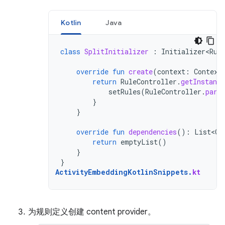
Kotlin
Java
class
SplitInitializer
:
Initializer<Rul
override
fun
create
(
context
:
Context
return
RuleController
.
getInstance
setRules
(
RuleController
.
pars
}
}
override
fun
dependencies
():
List<Cl
return
emptyList
()
}
}
ActivityEmbeddingKotlinSnippets
.
kt
为规则定义创建 content provider。