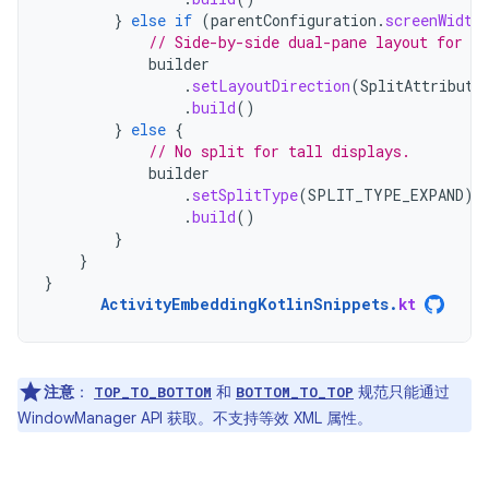
}
else
if
(
parentConfiguration
.
screenWidth
// Side-by-side dual-pane layout for wi
builder
.
setLayoutDirection
(
SplitAttribute
.
build
()
}
else
{
// No split for tall displays.
builder
.
setSplitType
(
SPLIT_TYPE_EXPAND
)
.
build
()
}
}
}
ActivityEmbeddingKotlinSnippets
.
kt
注意
：
和
规范只能通过
TOP_TO_BOTTOM
BOTTOM_TO_TOP
WindowManager API 获取。不支持等效 XML 属性。