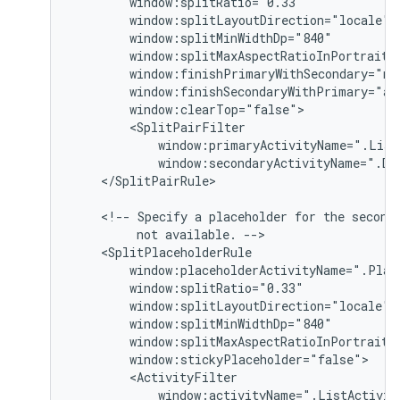
</SplitPairRule>

<!--
Specify
a
placeholder
for
the
second
not
available.