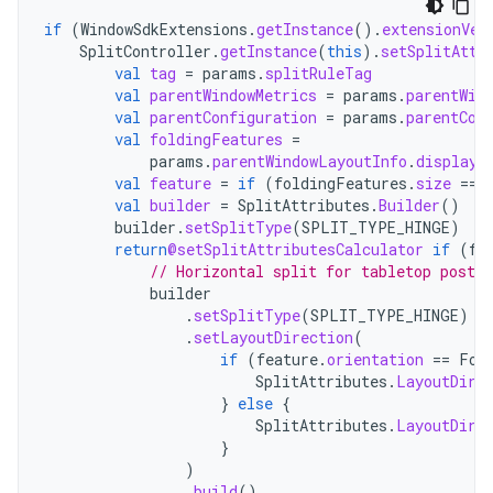
if
(
WindowSdkExtensions
.
getInstance
().
extensionVer
SplitController
.
getInstance
(
this
).
setSplitAttr
val
tag
=
params
.
splitRuleTag
val
parentWindowMetrics
=
params
.
parentWin
val
parentConfiguration
=
params
.
parentCon
val
foldingFeatures
=
params
.
parentWindowLayoutInfo
.
displayF
val
feature
=
if
(
foldingFeatures
.
size
==
val
builder
=
SplitAttributes
.
Builder
()
builder
.
setSplitType
(
SPLIT_TYPE_HINGE
)
return
@setSplitAttributesCalculator
if
(
fe
// Horizontal split for tabletop postur
builder
.
setSplitType
(
SPLIT_TYPE_HINGE
)
.
setLayoutDirection
(
if
(
feature
.
orientation
==
Fol
SplitAttributes
.
LayoutDire
}
else
{
SplitAttributes
.
LayoutDire
}
)
.
build
()