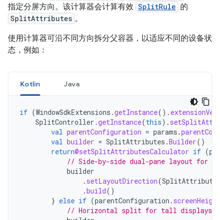
指定分屏方向。该计算器会计算有效
SplitRule
的
SplitAttributes
。
使用计算器可沿不同方向拆分父容器，以适应不同的设备状
态，例如：
Kotlin
Java
if
(
WindowSdkExtensions
.
getInstance
().
extensionVer
SplitController
.
getInstance
(
this
).
setSplitAttr
val
parentConfiguration
=
params
.
parentCon
val
builder
=
SplitAttributes
.
Builder
()
return
@setSplitAttributesCalculator
if
(
pa
// Side-by-side dual-pane layout for wi
builder
.
setLayoutDirection
(
SplitAttribute
.
build
()
}
else
if
(
parentConfiguration
.
screenHeigh
// Horizontal split for tall displays.