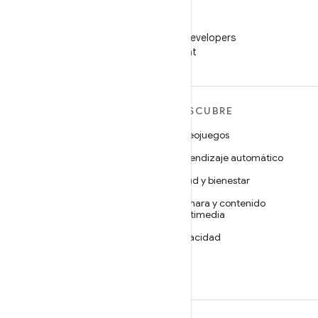
WeChat
Sigue a Android Developers
en WeChat
MÁS ANDROID
DESCUBRE
Android
Videojuegos
Android para empresas
Aprendizaje automático
Seguridad
Salud y bienestar
Código abierto
Cámara y contenido
multimedia
Noticias
Privacidad
Blog
5G
Podcasts