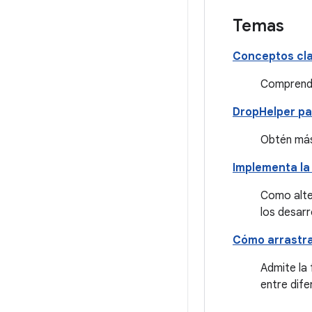
Temas
Conceptos cl
Comprende
DropHelper par
Obtén más
Implementa la 
Como alter
los desarr
Cómo arrastra
Admite la 
entre dife