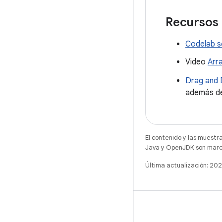
Recursos 
Codelab so
Video
Arra
Drag and 
además de
El contenido y las muestr
Java y OpenJDK son marca
Última actualización: 2