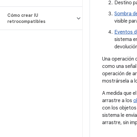
Destino pa
Sombra de
Cómo crear IU
visible par
retrocompatibles
Eventos d
sistema e
devolució
Una operación d
como una señal 
operación de ar
mostrársela a l
A medida que el
arrastre a los
o
con los objeto
sistema le envía
arrastre, sin im