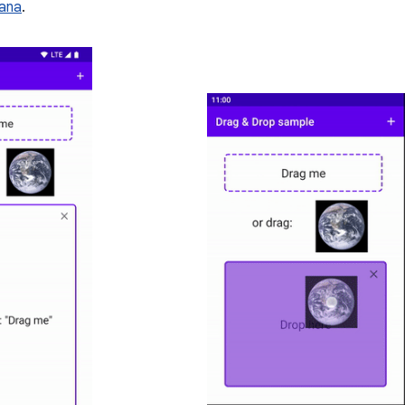
ana
.