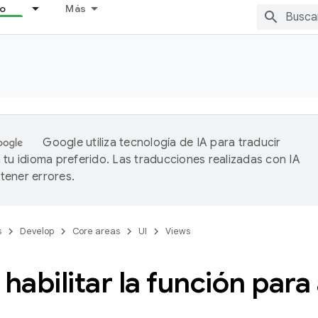
lo
Más
Google utiliza tecnología de IA para traducir
 tu idioma preferido. Las traducciones realizadas con IA
ener errores.
s
Develop
Core areas
UI
Views
abilitar la función para 