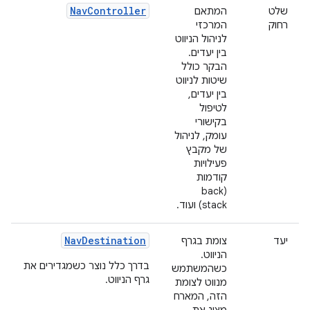
NavController
שלט
המתאם
רחוק
המרכזי
לניהול הניווט
בין יעדים.
הבקר כולל
שיטות לניווט
בין יעדים,
לטיפול
בקישורי
עומק, לניהול
של מקבץ
פעילויות
קודמות
(back
stack) ועוד.
NavDestination
יעד
צומת בגרף
הניווט.
בדרך כלל נוצר כשמגדירים את
כשהמשתמש
גרף הניווט.
מנווט לצומת
הזה, המארח