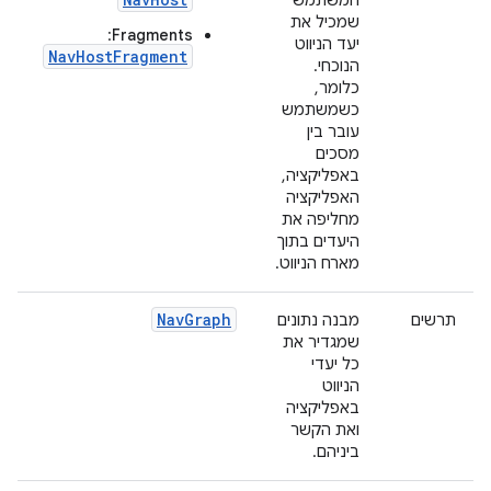
המשתמש
שמכיל את
:
Fragments
יעד הניווט
NavHostFragment
הנוכחי.
כלומר,
כשמשתמש
עובר בין
מסכים
באפליקציה,
האפליקציה
מחליפה את
היעדים בתוך
מארח הניווט.
NavGraph
תרשים
מבנה נתונים
שמגדיר את
כל יעדי
הניווט
באפליקציה
ואת הקשר
ביניהם.