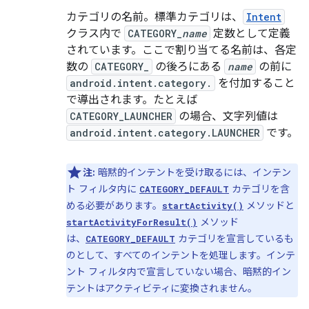
カテゴリの名前。標準カテゴリは、
Intent
クラス内で
CATEGORY_
name
定数として定義
されています。ここで割り当てる名前は、各定
数の
CATEGORY_
の後ろにある
name
の前に
android.intent.category.
を付加すること
で導出されます。たとえば
CATEGORY_LAUNCHER
の場合、文字列値は
android.intent.category.LAUNCHER
です。
注:
暗黙的インテントを受け取るには、インテン
ト フィルタ内に
カテゴリを含
CATEGORY_DEFAULT
める必要があります。
メソッドと
startActivity()
メソッド
startActivityForResult()
は、
カテゴリを宣言しているも
CATEGORY_DEFAULT
のとして、すべてのインテントを処理します。インテ
ント フィルタ内で宣言していない場合、暗黙的イン
テントはアクティビティに変換されません。