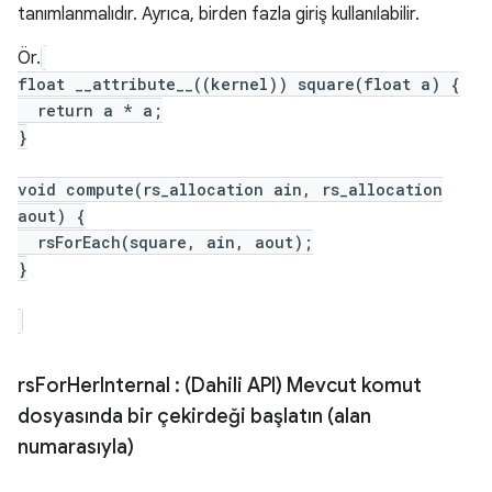
tanımlanmalıdır. Ayrıca, birden fazla giriş kullanılabilir.
Ör.
float __attribute__((kernel)) square(float a) {
return a * a;
}
void compute(rs_allocation ain, rs_allocation
aout) {
rsForEach(square, ain, aout);
}
rs
For
Her
Internal
: (Dahili API) Mevcut komut
dosyasında bir çekirdeği başlatın (alan
numarasıyla)