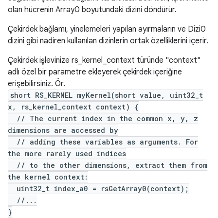
olan hücrenin Array0 boyutundaki dizini döndürür.
Çekirdek bağlamı, yinelemeleri yapılan ayırmaların ve Dizi0
dizini gibi nadiren kullanılan dizinlerin ortak özelliklerini içerir.
Çekirdek işlevinize rs_kernel_context türünde "context"
adlı özel bir parametre ekleyerek çekirdek içeriğine
erişebilirsiniz. Ör.
short RS_KERNEL myKernel(short value, uint32_t
x, rs_kernel_context context) {
// The current index in the common x, y, z
dimensions are accessed by
// adding these variables as arguments. For
the more rarely used indices
// to the other dimensions, extract them from
the kernel context:
uint32_t index_a0 = rsGetArray0(context);
//...
}