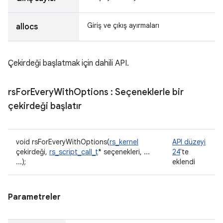
Giriş ve çıkış ayırmaları
allocs
Çekirdeği başlatmak için dahili API.
rs
For
Every
With
Options
: Seçeneklerle bir
çekirdeği başlatır
void rsForEveryWithOptions(
rs_kernel
API düzeyi
çekirdeği,
rs_script_call_t
* seçenekleri, ...
24
'te
...);
eklendi
Parametreler