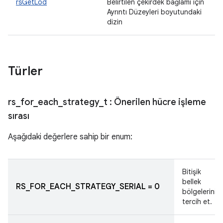
rsGetLod
Belirtilen çekirdek bağlamı için
Ayrıntı Düzeyleri boyutundaki
dizin
Türler
rs
_
for
_
each
_
strategy
_
t
: Önerilen hücre işleme
sırası
Aşağıdaki değerlere sahip bir enum:
Bitişik
bellek
RS_FOR_EACH_STRATEGY_SERIAL = 0
bölgelerini
tercih et.