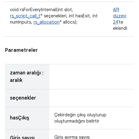
void rsForEveryInternal(int slot,
API
rs_script_call_t
* seçenekleri, int hasExit, int
düzeyi
numInputs,
rs_allocation
* allocs);
24
'te
eklendi
Parametreler
zaman aralığı :
aralık
seçenekler
Çekirdeğin çıkış oluşturup
hasÇıkış
oluşturmadığını belirtir
Giriş ayırma sayısı
Giriş sayısı