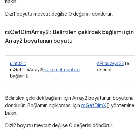
bakın.
Dizi1 boyutu mevcut değilse 0 değerini döndürür.
rs
Get
Dim
Array2
: Belirtilen çekirdek bağlamı için
Array2 boyutunun boyutu
uint32_t
API düzeyi 23
'te
rsGetDimArray2(
rs_kernel_context
eklendi
bağlamı);
Belirtilen çekirdek bağlamı için Array2 boyutunun boyutunu
döndürür. Bağlamın açıklaması için
rsGetDimX
() yöntemine
bakın.
Dizi2 boyutu mevcut değilse 0 değerini döndürür.