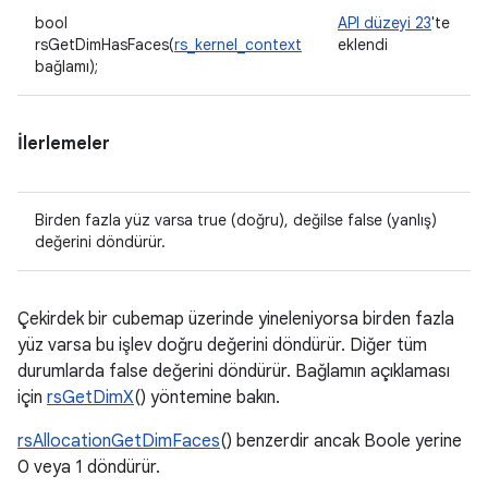
bool
API düzeyi 23
'te
rsGetDimHasFaces(
rs_kernel_context
eklendi
bağlamı);
İlerlemeler
Birden fazla yüz varsa true (doğru), değilse false (yanlış)
değerini döndürür.
Çekirdek bir cubemap üzerinde yineleniyorsa birden fazla
yüz varsa bu işlev doğru değerini döndürür. Diğer tüm
durumlarda false değerini döndürür. Bağlamın açıklaması
için
rsGetDimX
() yöntemine bakın.
rsAllocationGetDimFaces
() benzerdir ancak Boole yerine
0 veya 1 döndürür.