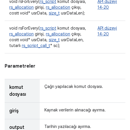
void rsForEvery(
rs_script
komut dosyası,
API düzeyi
rs_allocation
girişi,
rs_allocation
çıkışı,
14-20
costt void* usrData,
size_t
usrDataLen);
void rsForEvery(
rs_script
komut dosyası,
API düzeyi
rs_allocation
girişi,
rs_allocation
çıkışı,
14-20
costt void* usrData,
size_t
usrDataLen,
tutarlı
rs_script_call_t
* sc);
Parametreler
Çağrı yapılacak komut dosyası.
komut
dosyası
Kaynak verilerin alınacağı ayırma.
giriş
Tarihin yazılacağı ayırma.
output