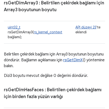
rs
Get
Dim
Array3
: Belirtilen çekirdek bağlamı için
Array3 boyutunun boyutu
uint32_t
API düzeyi 23
'te
rsGetDimArray3(
rs_kernel_context
eklendi
bağlamı);
Belirtilen çekirdek bağlamı için Array3 boyutunun boyutunu
döndürür. Bağlamın açıklaması için
rsGetDimX
() yöntemine
bakın.
Dizi3 boyutu mevcut değilse 0 değerini döndürür.
rs
Get
Dim
Has
Faces
: Belirtilen çekirdek bağlamı
için birden fazla yüzün varlığı