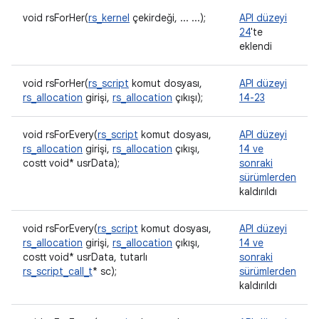
void rsForHer(
rs_kernel
çekirdeği, ... ...);
API düzeyi
24
'te
eklendi
void rsForHer(
rs_script
komut dosyası,
API düzeyi
rs_allocation
girişi,
rs_allocation
çıkışı);
14-23
void rsForEvery(
rs_script
komut dosyası,
API düzeyi
rs_allocation
girişi,
rs_allocation
çıkışı,
14 ve
costt void* usrData);
sonraki
sürümlerden
kaldırıldı
void rsForEvery(
rs_script
komut dosyası,
API düzeyi
rs_allocation
girişi,
rs_allocation
çıkışı,
14 ve
costt void* usrData, tutarlı
sonraki
rs_script_call_t
* sc);
sürümlerden
kaldırıldı