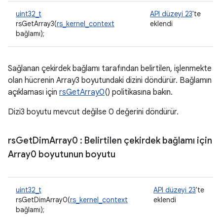
uint32_t
API düzeyi 23
'te
rsGetArray3(
rs_kernel_context
eklendi
bağlamı);
Sağlanan çekirdek bağlamı tarafından belirtilen, işlenmekte
olan hücrenin Array3 boyutundaki dizini döndürür. Bağlamın
açıklaması için
rsGetArray0
() politikasına bakın.
Dizi3 boyutu mevcut değilse 0 değerini döndürür.
rs
Get
Dim
Array0
: Belirtilen çekirdek bağlamı için
Array0 boyutunun boyutu
uint32_t
API düzeyi 23
'te
rsGetDimArray0(
rs_kernel_context
eklendi
bağlamı);