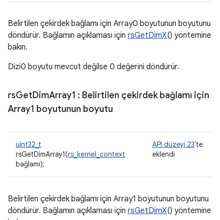
Belirtilen çekirdek bağlamı için Array0 boyutunun boyutunu
döndürür. Bağlamın açıklaması için
rsGetDimX
() yöntemine
bakın.
Dizi0 boyutu mevcut değilse 0 değerini döndürür.
rs
Get
Dim
Array1
: Belirtilen çekirdek bağlamı için
Array1 boyutunun boyutu
uint32_t
API düzeyi 23
'te
rsGetDimArray1(
rs_kernel_context
eklendi
bağlamı);
Belirtilen çekirdek bağlamı için Array1 boyutunun boyutunu
döndürür. Bağlamın açıklaması için
rsGetDimX
() yöntemine