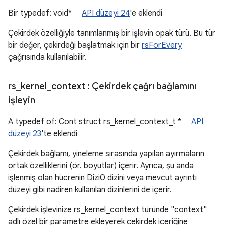
Bir typedef: void*
API düzeyi 24
'e eklendi
Çekirdek özelliğiyle tanımlanmış bir işlevin opak türü. Bu tür
bir değer, çekirdeği başlatmak için bir
rsForEvery
çağrısında kullanılabilir.
rs
_
kernel
_
context
: Çekirdek çağrı bağlamını
işleyin
A typedef of: Cont struct rs_kernel_context_t *
API
düzeyi 23
'te eklendi
Çekirdek bağlamı, yineleme sırasında yapılan ayırmaların
ortak özelliklerini (ör. boyutlar) içerir. Ayrıca, şu anda
işlenmiş olan hücrenin Dizi0 dizini veya mevcut ayrıntı
düzeyi gibi nadiren kullanılan dizinlerini de içerir.
Çekirdek işlevinize rs_kernel_context türünde "context"
adlı özel bir parametre ekleyerek çekirdek içeriğine