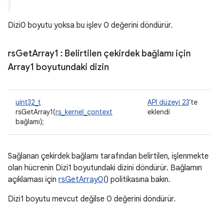
Dizi0 boyutu yoksa bu işlev 0 değerini döndürür.
rs
Get
Array1
: Belirtilen çekirdek bağlamı için
Array1 boyutundaki dizin
uint32_t
API düzeyi 23
'te
rsGetArray1(
rs_kernel_context
eklendi
bağlamı);
Sağlanan çekirdek bağlamı tarafından belirtilen, işlenmekte
olan hücrenin Dizi1 boyutundaki dizini döndürür. Bağlamın
açıklaması için
rsGetArray0
() politikasına bakın.
Dizi1 boyutu mevcut değilse 0 değerini döndürür.