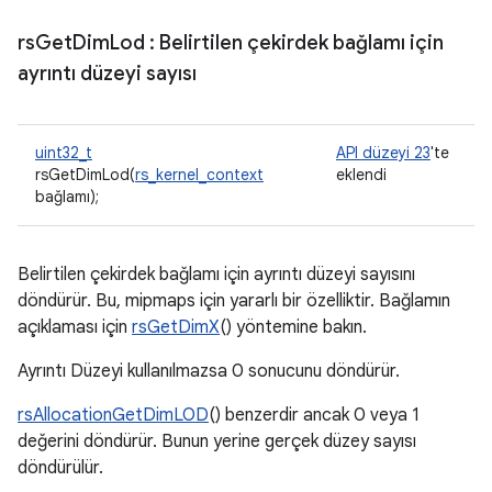
rs
Get
Dim
Lod
: Belirtilen çekirdek bağlamı için
ayrıntı düzeyi sayısı
uint32_t
API düzeyi 23
'te
rsGetDimLod(
rs_kernel_context
eklendi
bağlamı);
Belirtilen çekirdek bağlamı için ayrıntı düzeyi sayısını
döndürür. Bu, mipmaps için yararlı bir özelliktir. Bağlamın
açıklaması için
rsGetDimX
() yöntemine bakın.
Ayrıntı Düzeyi kullanılmazsa 0 sonucunu döndürür.
rsAllocationGetDimLOD
() benzerdir ancak 0 veya 1
değerini döndürür. Bunun yerine gerçek düzey sayısı
döndürülür.