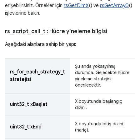
erişebilirsiniz. Örnekler için
rsGetDimX
() ve
rsGetArray0
()
işlevlerine bakın.
rs
_
script
_
call
_
t
: Hücre yineleme bilgisi
Aşağıdaki alanlara sahip bir yapı:
Şu anda yoksayılmış
rs_for_each_strategy_t
durumda. Gelecekte hücre
yineleme stratejisi
stratejisi
önerilecektir.
X boyutunda başlangıç
uint32_t xBaşlat
dizini.
X boyutunda bitiş dizini
uint32_t xEnd
(hariç).