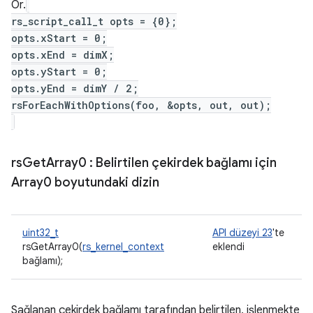
Ör.
rs_script_call_t opts = {0};
opts.xStart = 0;
opts.xEnd = dimX;
opts.yStart = 0;
opts.yEnd = dimY / 2;
rsForEachWithOptions(foo, &opts, out, out);
rs
Get
Array0
: Belirtilen çekirdek bağlamı için
Array0 boyutundaki dizin
uint32_t
API düzeyi 23
'te
rsGetArray0(
rs_kernel_context
eklendi
bağlamı);
Sağlanan çekirdek bağlamı tarafından belirtilen, işlenmekte