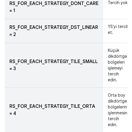
Tercih yok.
RS_FOR_EACH_STRATEGY_DONT_CARE
= 1
YS'yi tercih
RS_FOR_EACH_STRATEGY_DST_LINEAR
et.
= 2
Küçük
dikdörtgen
RS_FOR_EACH_STRATEGY_TILE_SMALL
bölgeleri
işlemeyi
= 3
tercih
edin.
Orta boy
dikdörtgen
RS_FOR_EACH_STRATEGY_TILE_ORTA
bölgelerin
işlenmesini
= 4
tercih
edin.