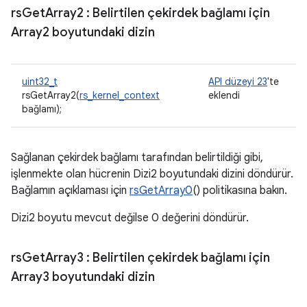
rs
Get
Array2
: Belirtilen çekirdek bağlamı için
Array2 boyutundaki dizin
uint32_t
API düzeyi 23
'te
rsGetArray2(
rs_kernel_context
eklendi
bağlamı);
Sağlanan çekirdek bağlamı tarafından belirtildiği gibi,
işlenmekte olan hücrenin Dizi2 boyutundaki dizini döndürür.
Bağlamın açıklaması için
rsGetArray0
() politikasına bakın.
Dizi2 boyutu mevcut değilse 0 değerini döndürür.
rs
Get
Array3
: Belirtilen çekirdek bağlamı için
Array3 boyutundaki dizin