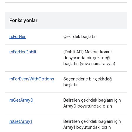
Fonksiyonlar
rsForHer
Çekirdek başlatır
rsForHerDahili
(Dahili API) Mevcut komut
dosyasında bir çekirdeği
başlatın (yuva numarasıyla)
rsForEveryWithOptions
Seçeneklerle bir çekirdeği
başlatır
rsGetArray0
Belirtilen çekirdek bağlamı için
Array0 boyutundaki dizin
rsGetArray1
Belirtilen çekirdek bağlamı için
Array1 boyutundaki dizin