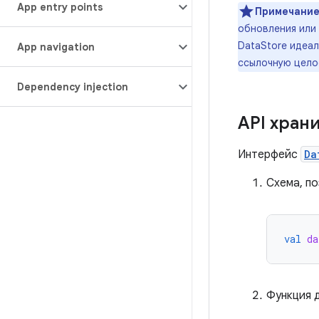
App entry points
Примечание
обновления или
DataStore идеа
App navigation
ссылочную цело
Dependency injection
API хран
Интерфейс
Da
Схема, п
val
da
Функция д