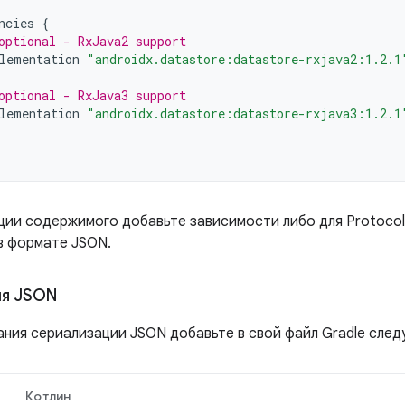
ncies
{
optional - RxJava2 support
lementation
"androidx.datastore:datastore-rxjava2:1.2.1
optional - RxJava3 support
lementation
"androidx.datastore:datastore-rxjava3:1.2.1
ции содержимого добавьте зависимости либо для Protocol 
в формате JSON.
ия JSON
ания сериализации JSON добавьте в свой файл Gradle сле
Котлин