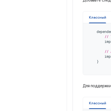
Добавьте след
Классный
depende
// 
imp
// 
imp
}
Для поддержки
Классный