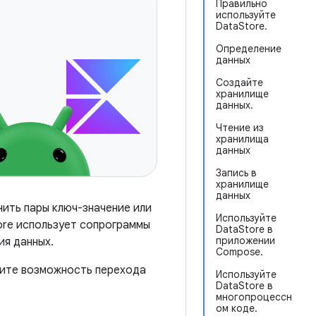
Правильно
используйте
DataStore.
Определение
данных
Создайте
хранилище
данных.
Чтение из
хранилища
данных
Запись в
хранилище
данных
нить пары ключ-значение или
Используйте
ore использует сопрограммы
DataStore в
приложении
ия данных.
Compose.
рите возможность перехода
Используйте
DataStore в
многопроцессн
ом коде.