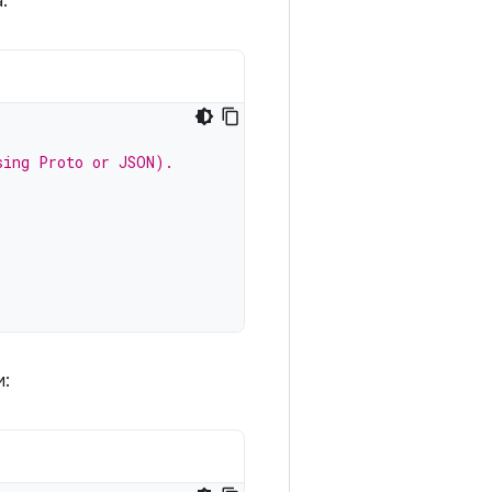
:
sing Proto or JSON).
и: