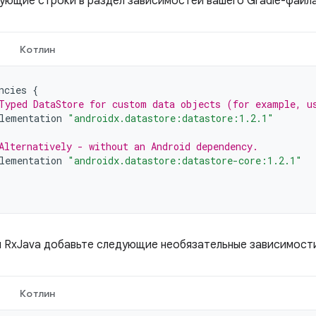
ующие строки в раздел зависимостей вашего Gradle-файла
Котлин
ncies
{
Typed DataStore for custom data objects (for example, u
lementation
"androidx.datastore:datastore:1.2.1"
Alternatively - without an Android dependency.
lementation
"androidx.datastore:datastore-core:1.2.1"
 RxJava добавьте следующие необязательные зависимост
Котлин