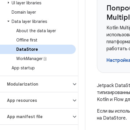
UI layer libraries
Попроб
Domain layer
Multip
Data layer libraries
Kotlin Mul
About the data layer
использов
Offline first
платформа
работать с
Data
Store
Work
Manager ⍈
Настройк
App startup
Modularization
Jetpack DataS
типизированн
Kotlin и Flow 
App resources
Если вы испол
App manifest file
на DataStore.