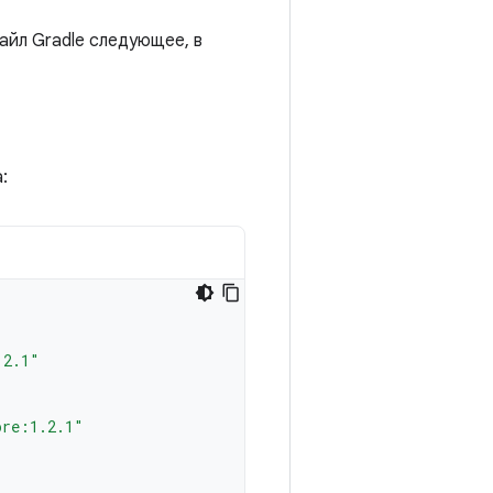
айл Gradle следующее, в
:
.2.1"
ore:1.2.1"