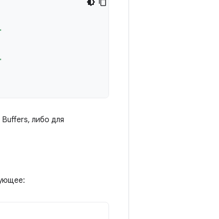
"
"
Buffers, либо для
дующее: