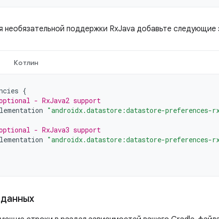
я необязательной поддержки RxJava добавьте следующие 
Котлин
ncies
{
optional - RxJava2 support
lementation
"androidx.datastore:datastore-preferences-r
optional - RxJava3 support
lementation
"androidx.datastore:datastore-preferences-r
 данных