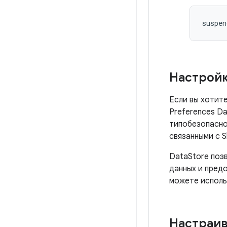
suspen
Настройк
Если вы хотит
Preferences D
типобезопасно
связанными с S
DataStore поз
данных и пред
можете исполь
Настраив