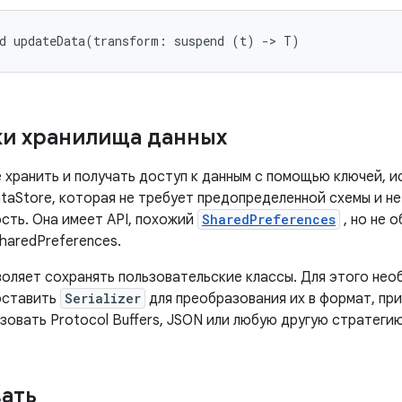
d
updateData
(
transform
:
suspend
(
t
)
-
>
T
)
и хранилища данных
е хранить и получать доступ к данным с помощью ключей, 
ataStore, которая не требует предопределенной схемы и н
сть. Она имеет API, похожий
SharedPreferences
, но не 
haredPreferences.
воляет сохранять пользовательские классы. Для этого не
оставить
Serializer
для преобразования их в формат, при
зовать Protocol Buffers, JSON или любую другую стратеги
ать