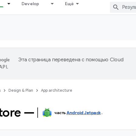
Develop
Ещё
Эта страница переведена с помощью
Cloud
 API
.
s
Design & Plan
App architecture
tore —
часть
Android Jetpack
.