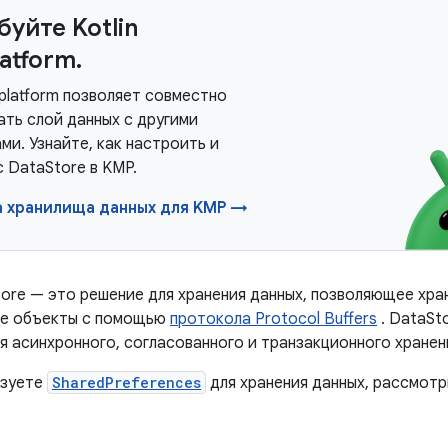
уйте Kotlin
latform.
tiplatform позволяет совместно
ать слой данных с другими
ми. Узнайте, как настроить и
 DataStore в KMP.
а хранилища данных для KMP →
tore — это решение для хранения данных, позволяющее хра
ые объекты с помощью
протокола Protocol Buffers
. DataSt
для асинхронного, согласованного и транзакционного хранен
ьзуете
SharedPreferences
для хранения данных, рассмот