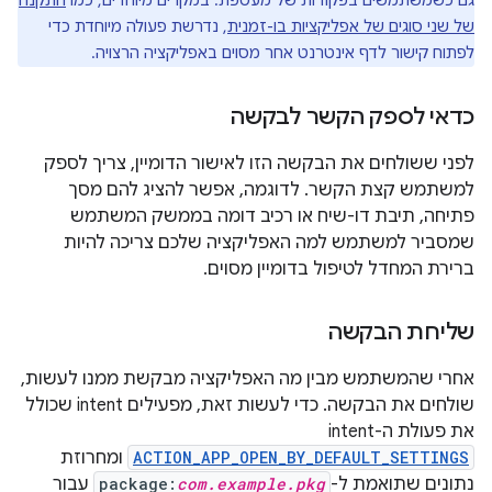
גם כשמשתמשים בפקודות של מעטפת. במקרים מיוחדים, כמו
התקנה
של שני סוגים של אפליקציות בו-זמנית
, נדרשת פעולה מיוחדת כדי
לפתוח קישור לדף אינטרנט אחר מסוים באפליקציה הרצויה.
כדאי לספק הקשר לבקשה
לפני ששולחים את הבקשה הזו לאישור הדומיין, צריך לספק
למשתמש קצת הקשר. לדוגמה, אפשר להציג להם מסך
פתיחה, תיבת דו-שיח או רכיב דומה בממשק המשתמש
שמסביר למשתמש למה האפליקציה שלכם צריכה להיות
ברירת המחדל לטיפול בדומיין מסוים.
שליחת הבקשה
אחרי שהמשתמש מבין מה האפליקציה מבקשת ממנו לעשות,
שולחים את הבקשה. כדי לעשות זאת, מפעילים intent שכולל
את פעולת ה-intent‏
ACTION_APP_OPEN_BY_DEFAULT_SETTINGS
ומחרוזת
נתונים שתואמת ל-
com.example.pkg
package:
עבור