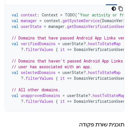
val
context
:
Context
=
TODO
(
"Your activity or frag
val
manager
=
context
.
getSystemService
(
DomainVerif
val
userState
=
manager
.
getDomainVerificationUserS
// Domains that have passed Android App Links veri
val
verifiedDomains
=
userState
?.
hostToStateMap
?.
filterValues
{
it
==
DomainVerificationUserS
// Domains that haven't passed Android App Links v
// user has associated with an app.
val
selectedDomains
=
userState
?.
hostToStateMap
?.
filterValues
{
it
==
DomainVerificationUserS
// All other domains.
val
unapprovedDomains
=
userState
?.
hostToStateMap
?.
filterValues
{
it
==
DomainVerificationUserS
תוכנית שורת פקודה