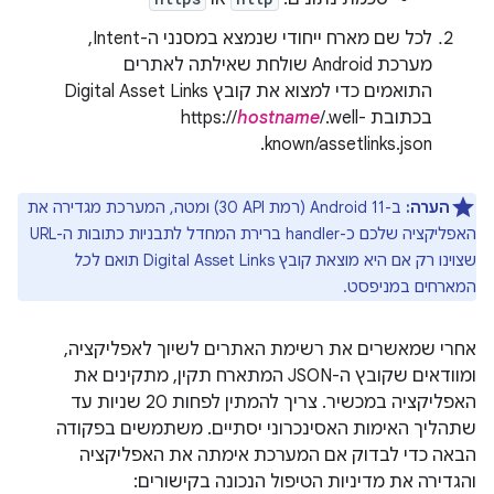
לכל שם מארח ייחודי שנמצא במסנני ה-Intent,
מערכת Android שולחת שאילתה לאתרים
התואמים כדי למצוא את קובץ Digital Asset Links
בכתובת https://
/.well-
hostname
known/assetlinks.json.
הערה:
ב-Android 11 (רמת API ‏30) ומטה, המערכת מגדירה את
האפליקציה שלכם כ-handler ברירת המחדל לתבניות כתובות ה-URL
שצוינו רק אם היא מוצאת קובץ Digital Asset Links תואם ל
כל
המארחים במניפסט.
אחרי שמאשרים את רשימת האתרים לשיוך לאפליקציה,
ומוודאים שקובץ ה-JSON המתארח תקין, מתקינים את
האפליקציה במכשיר. צריך להמתין לפחות 20 שניות עד
שתהליך האימות האסינכרוני יסתיים. משתמשים בפקודה
הבאה כדי לבדוק אם המערכת אימתה את האפליקציה
והגדירה את מדיניות הטיפול הנכונה בקישורים: