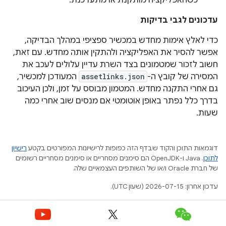
כשהאפליקציה מותקנת או מתעדכנת.
עדכונים לגבי בדיקות
כדי לאלץ אימות מחדש במכשיר ספציפי במהלך הבדיקה,
אפשר להסיר את האפליקציה ולהתקין אותה מחדש. עם זאת,
חשוב לזכור שמטמונים בצד השרת עדיין עלולים לעכב את
המסירה של קובץ ה-
assetlinks.json
המעודכן למכשיר,
גם אחרי התקנה מחדש. המטמון מבוסס על זמן, ולכן העיכוב
בדרך כלל נפתר באופן אוטומטי אם מנסים שוב אחרי כמה
שעות.
דוגמאות התוכן והקוד שבדף הזה כפופות לרישיונות המפורטים בקטע
רישיון
לתוכן
.‏ Java ו-OpenJDK הם סימנים מסחריים או סימנים מסחריים רשומים
של חברת Oracle ו/או של השותפים העצמאיים שלה.
עדכון אחרון: 2026-07-15 (שעון UTC).