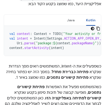
אפליקציית היעד, כמו שמוצג בקטע הקוד הבא:
Java
Kotlin
val
context
:
Context
=
TODO
(
"Your activity or frag
val
intent
=
Intent
(
Settings
.
ACTION_APP_OPEN_BY_D
Uri
.
parse
(
"package:
${
context
.
packageName
}
"
))
context
.
startActivity
(
intent
)
כשמפעילים את ה-Intent, המשתמשים רואים מסך הגדרות
שנקרא
פתיחה כברירת מחדל
. במסך הזה יש כפתור בחירה
שנקרא
פתיחת קישורים נתמכים
, כמו שמוצג באיור 1.
כשהמשתמש מפעיל את האפשרות
פתיחת קישורים
נתמכים
, מופיעה קבוצה של תיבות סימון בקטע שנקרא
קישורים לפתיחה באפליקציה הזו
. כאן המשתמשים יכולים
לבחור את הדומיינים שהם רוצים לשייך לאפליקציה שלכם. הם