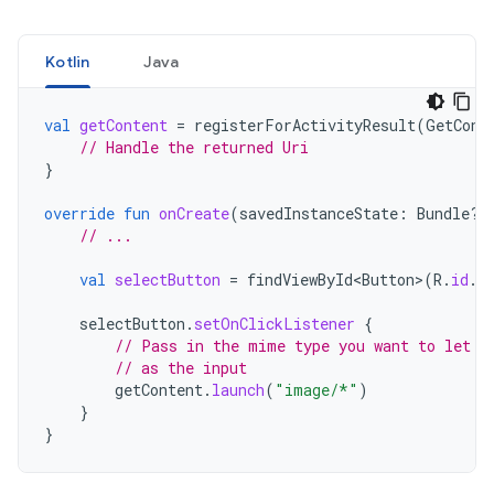
Kotlin
Java
val
getContent
=
registerForActivityResult
(
GetCont
// Handle the returned Uri
}
override
fun
onCreate
(
savedInstanceState
:
Bundle?)
// ...
val
selectButton
=
findViewById<Button
>
(
R
.
id
.
s
selectButton
.
setOnClickListener
{
// Pass in the mime type you want to let t
// as the input
getContent
.
launch
(
"image/*"
)
}
}