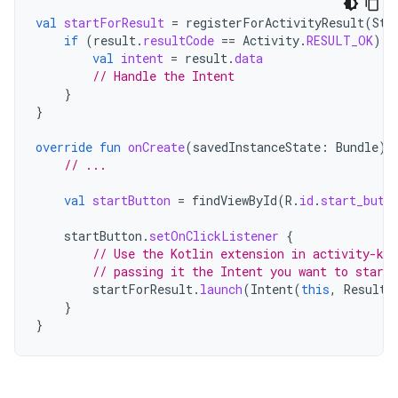
val
startForResult
=
registerForActivityResult
(
Sta
if
(
result
.
resultCode
==
Activity
.
RESULT_OK
)
{
val
intent
=
result
.
data
// Handle the Intent
}
}
override
fun
onCreate
(
savedInstanceState
:
Bundle
)
// ...
val
startButton
=
findViewById
(
R
.
id
.
start_butt
startButton
.
setOnClickListener
{
// Use the Kotlin extension in activity-ktx
// passing it the Intent you want to start
startForResult
.
launch
(
Intent
(
this
,
ResultP
}
}