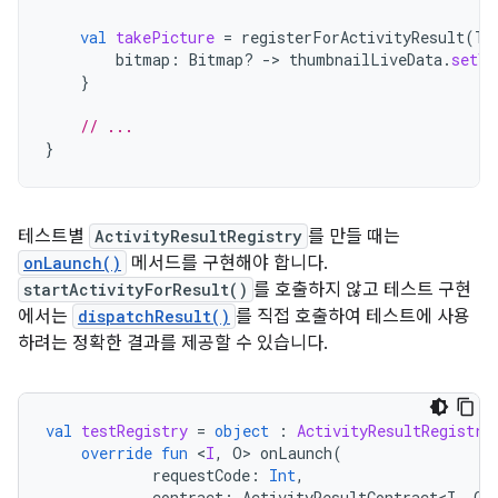
val
takePicture
=
registerForActivityResult
(
Ta
bitmap
:
Bitmap? 
->
thumbnailLiveData
.
setVa
}
// ...
}
테스트별
ActivityResultRegistry
를 만들 때는
onLaunch()
메서드를 구현해야 합니다.
startActivityForResult()
를 호출하지 않고 테스트 구현
에서는
dispatchResult()
를 직접 호출하여 테스트에 사용
하려는 정확한 결과를 제공할 수 있습니다.
val
testRegistry
=
object
:
ActivityResultRegistry
override
fun
<
I
,
O
>
onLaunch
(
requestCode
:
Int
,
contract
:
ActivityResultContract<I
,
O
>