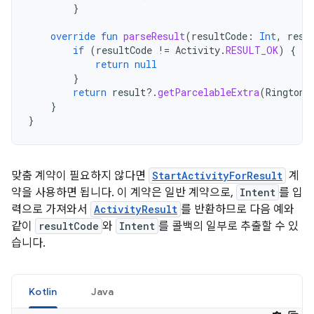
}
override
fun
parseResult
(
resultCode
:
Int
,
resu
if
(
resultCode
!=
Activity
.
RESULT_OK
)
{
return
null
}
return
result
?.
getParcelableExtra
(
Ringtone
}
}
맞춤 계약이 필요하지 않다면
StartActivityForResult
계
약을 사용하면 됩니다. 이 계약은 일반 계약으로,
Intent
를 입
력으로 가져와서
ActivityResult
를 반환하므로 다음 예와
같이
resultCode
와
Intent
를 콜백의 일부로 추출할 수 있
습니다.
Kotlin
Java