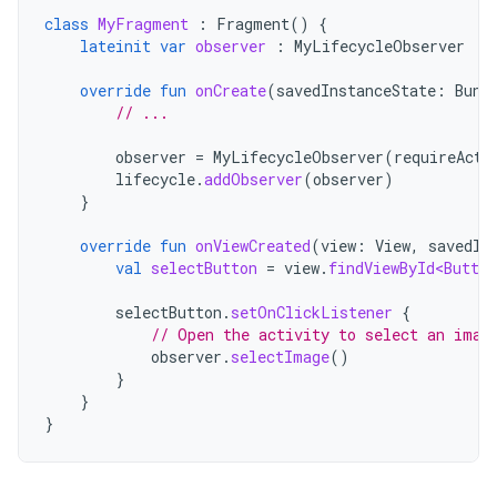
class
MyFragment
:
Fragment
()
{
lateinit
var
observer
:
MyLifecycleObserver
override
fun
onCreate
(
savedInstanceState
:
Bund
// ...
observer
=
MyLifecycleObserver
(
requireActi
lifecycle
.
addObserver
(
observer
)
}
override
fun
onViewCreated
(
view
:
View
,
savedIn
val
selectButton
=
view
.
findViewById<Button
selectButton
.
setOnClickListener
{
// Open the activity to select an imag
observer
.
selectImage
()
}
}
}