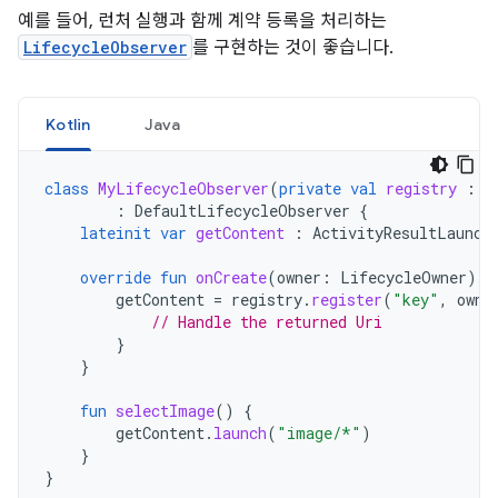
예를 들어, 런처 실행과 함께 계약 등록을 처리하는
LifecycleObserver
를 구현하는 것이 좋습니다.
Kotlin
Java
class
MyLifecycleObserver
(
private
val
registry
:
A
:
DefaultLifecycleObserver
{
lateinit
var
getContent
:
ActivityResultLaunch
override
fun
onCreate
(
owner
:
LifecycleOwner
)
{
getContent
=
registry
.
register
(
"key"
,
owne
// Handle the returned Uri
}
}
fun
selectImage
()
{
getContent
.
launch
(
"image/*"
)
}
}