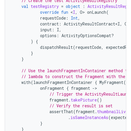
// Create the test ActivityResultRegistry
val
testRegistry
=
object
:
ActivityResultRegi
override
fun
<
I
,
O
>
onLaunch
(
requestCode
:
Int
,
contract
:
ActivityResultContract<I
,
O
>
input
:
I
,
options
:
ActivityOptionsCompat?
)
{
dispatchResult
(
requestCode
,
expectedRe
}
}
// Use the launchFragmentInContainer method th
// lambda to construct the Fragment with the t
with
(
launchFragmentInContainer
{
MyFragment
(
te
onFragment
{
fragment
-
// Trigger the ActivityResultLaunc
fragment
.
takePicture
()
// Verify the result is set
assertThat
(
fragment
.
thumbnailLiveD
.
isSameInstanceAs
(
expected
}
}