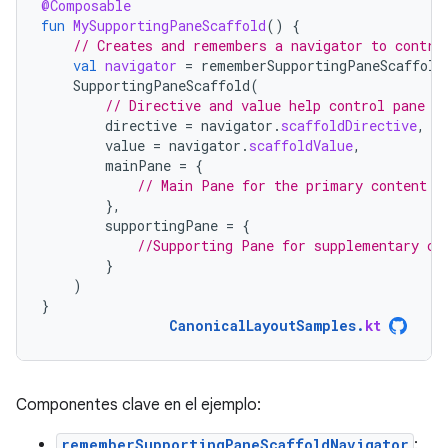
@Composable
fun
MySupportingPaneScaffold
()
{
// Creates and remembers a navigator to contro
val
navigator
=
rememberSupportingPaneScaffold
SupportingPaneScaffold
(
// Directive and value help control pane v
directive
=
navigator
.
scaffoldDirective
,
value
=
navigator
.
scaffoldValue
,
mainPane
=
{
// Main Pane for the primary content
},
supportingPane
=
{
//Supporting Pane for supplementary co
}
)
}
CanonicalLayoutSamples
.
kt
Componentes clave en el ejemplo:
rememberSupportingPaneScaffoldNavigator
: