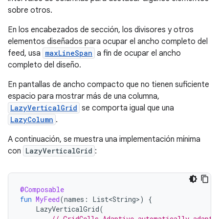
sobre otros.
En los encabezados de sección, los divisores y otros
elementos diseñados para ocupar el ancho completo del
feed, usa
maxLineSpan
a fin de ocupar el ancho
completo del diseño.
En pantallas de ancho compacto que no tienen suficiente
espacio para mostrar más de una columna,
LazyVerticalGrid
se comporta igual que una
LazyColumn
.
A continuación, se muestra una implementación mínima
con
LazyVerticalGrid
:
@Composable
fun
MyFeed
(
names
:
List<String>
)
{
LazyVerticalGrid
(
// GridCells.Adaptive automatically adapts