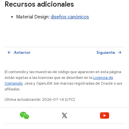
Recursos adicionales
Material Design:
diseños canónicos
Anterior
Siguiente
arrow_back
arrow_forward
El contenido y las muestras de código que aparecen en esta página
están sujetas a las licencias que se describen en la
Licencia de
Contenido
. Java y OpenJDK son marcas registradas de Oracle o sus
afiliados.
Última actualización: 2026-07-14 (UTC)