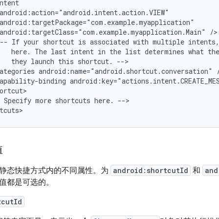
android:targetClass="com.example.myapplication.Main"
--
If
your
shortcut
is
associated
with
multiple
intents
here.
The
last
intent
in
the
list
determines
what
th
they
launch
this
shortcut.
ategories
android:name="android.shortcut.conversation"
apability-binding
android:key="actions.intent.CREATE_ME
Specify
more
shortcuts
here.
-->

值
静态快捷方式内的不同属性。为
android:shortcutId
和
and
值都是可选的。
tcutId