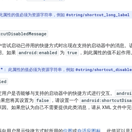
此属性的值必须为资源字符串，例如
@string/shortcut_long_label
tcutDisabledMessage
户尝试启动已停用的快捷方式时出现在支持的启动器中的消息。
用。如果
android:enabled
为
true
，则此属性的值不起作用
*
：
此属性的值必须为资源字符串，例如
@string/shortcut_disable
led
定用户是否能够与支持的启动器中的快捷方式进行交互。
androi
如果您将其设置为
false
，请设置一个
android:shortcutDis
原因。如果您认为自己不需要提供此类消息，请从 XML 文件中
器向用户显示快捷方式时所用的
位图
或
自适应图标
。此值可以是