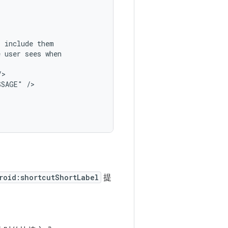
,
include
e
user
sees
SSAGE"
roid:shortcutShortLabel
提