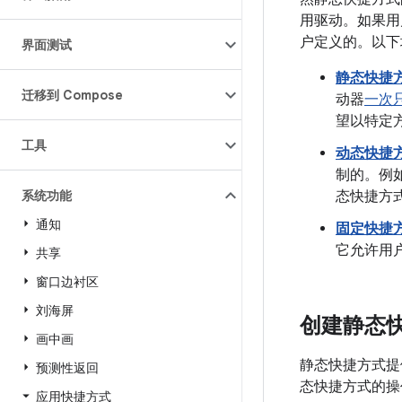
用驱动。如果用
户定义的。以下
界面测试
静态快捷
迁移到 Compose
动器
一次
望以特定
工具
动态快捷
制的。例
系统功能
态快捷方
通知
固定快捷
它允许用
共享
窗口边衬区
刘海屏
创建静态
画中画
静态快捷方式提
预测性返回
态快捷方式的操
应用快捷方式