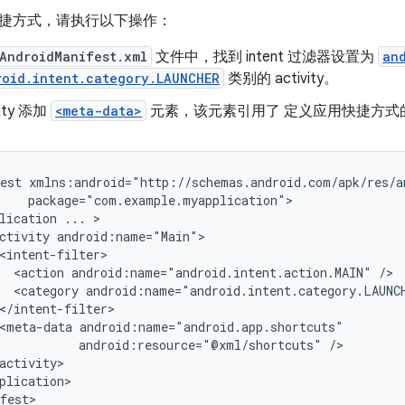
捷方式，请执行以下操作：
AndroidManifest.xml
文件中，找到 intent 过滤器设置为
an
roid.intent.category.LAUNCHER
类别的 activity。
vity 添加
<meta-data>
元素，该元素引用了 定义应用快捷方式
est
lication
...
ctivity
<action
android:name="android.intent.action.MAIN"
<category
android:name="android.intent.category.LAUNC
<meta-data
android:resource="@xml/shortcuts"
plication>
