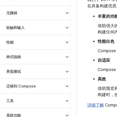
在具备构建优质原
无障碍
丰富的功
借助强大的布
轻触和输入
构建任何
性能出色
性能
Compo
样式指南
自适应
Compo
界面测试
高效
迁移到 Compose
借助预览和
构建时，
工具
详细了解
Com
系统功能