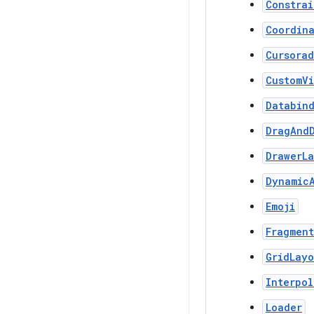
Constrai
Coordin
Cursorad
CustomV
Databin
DragAnd
DrawerL
Dynamic
Emoji
Fragment
GridLayo
Interpol
Loader