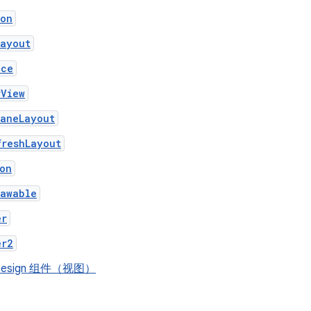
ion
Layout
nce
rView
PaneLayout
freshLayout
on
rawable
er
er2
l Design 组件（视图）