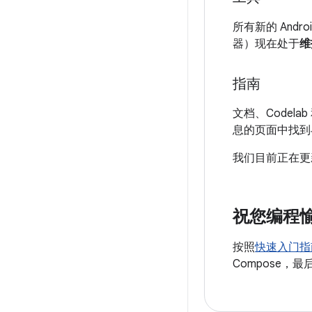
所有新的 Andr
器）现在处于
维
指南
文档、Codela
息的页面中找到
我们目前正在
祝您编程
按照
快速入门指
Compose，