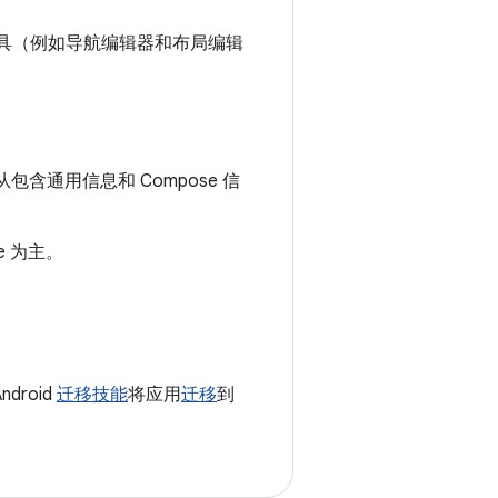
建。现有工具（例如导航编辑器和布局编辑
以从包含通用信息和 Compose 信
e 为主。
droid
迁移技能
将应用
迁移
到