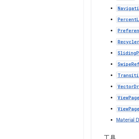
Navigat
Percent
Prefere
Recycle
Sliding
SwipeRe
Transiti
VectorD
ViewPag
ViewPag
Materia
工具