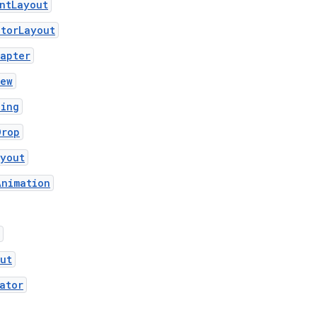
ntLayout
atorLayout
apter
iew
ding
Drop
ayout
Animation
ut
ator