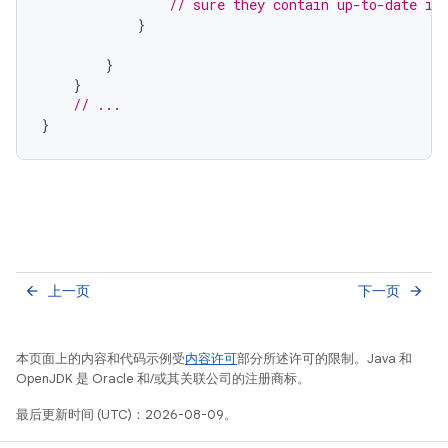
// sure they contain up-to-date in
}
}
}
// ...
}
上一页
下一页
arrow_back
arrow_forward
本页面上的内容和代码示例受
内容许可
部分所述许可的限制。Java 和
OpenJDK 是 Oracle 和/或其关联公司的注册商标。
最后更新时间 (UTC)：2026-08-09。