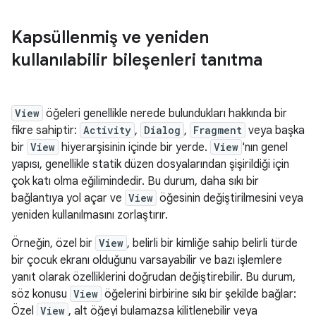
Kapsüllenmiş ve yeniden
kullanılabilir bileşenleri tanıtma
View
öğeleri genellikle nerede bulundukları hakkında bir
fikre sahiptir:
Activity
,
Dialog
,
Fragment
veya başka
bir
View
hiyerarşisinin içinde bir yerde.
View
'nın genel
yapısı, genellikle statik düzen dosyalarından şişirildiği için
çok katı olma eğilimindedir. Bu durum, daha sıkı bir
bağlantıya yol açar ve
View
öğesinin değiştirilmesini veya
yeniden kullanılmasını zorlaştırır.
Örneğin, özel bir
View
, belirli bir kimliğe sahip belirli türde
bir çocuk ekranı olduğunu varsayabilir ve bazı işlemlere
yanıt olarak özelliklerini doğrudan değiştirebilir. Bu durum,
söz konusu
View
öğelerini birbirine sıkı bir şekilde bağlar:
Özel
View
, alt öğeyi bulamazsa kilitlenebilir veya