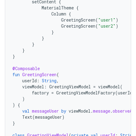
setContent
{
MaterialTheme
{
Column
{
GreetingScreen
(
"user1"
)
GreetingScreen
(
"user2"
)
}
}
}
}
}
@Composable
fun
GreetingScreen
(
userId
:
String
,
viewModel
:
GreetingViewModel
=
viewModel
(
factory
=
GreetingViewModelFactory
(
userId
)
)
)
{
val
messageUser
by
viewModel
.
message
.
observeAs
Text
(
messageUser
)
}
class
GreetingViewModel
(
private
val
userId
:
String