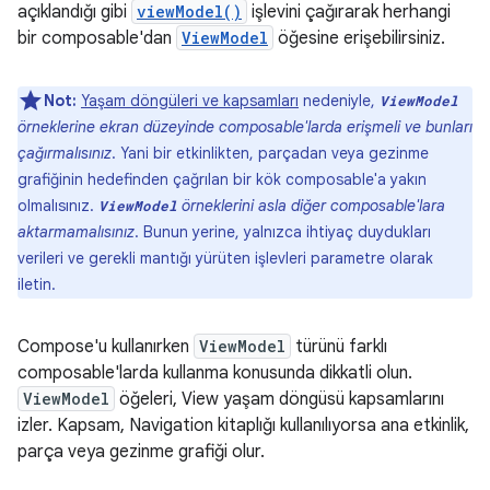
açıklandığı gibi
viewModel()
işlevini çağırarak herhangi
bir composable'dan
ViewModel
öğesine erişebilirsiniz.
Not:
Yaşam döngüleri ve kapsamları
nedeniyle,
ViewModel
örneklerine ekran düzeyinde composable'larda erişmeli ve bunları
çağırmalısınız
. Yani bir etkinlikten, parçadan veya gezinme
grafiğinin hedefinden çağrılan bir kök composable'a yakın
olmalısınız.
örneklerini asla diğer composable'lara
ViewModel
aktarmamalısınız
. Bunun yerine, yalnızca ihtiyaç duydukları
verileri ve gerekli mantığı yürüten işlevleri parametre olarak
iletin.
Compose'u kullanırken
ViewModel
türünü farklı
composable'larda kullanma konusunda dikkatli olun.
ViewModel
öğeleri, View yaşam döngüsü kapsamlarını
izler. Kapsam, Navigation kitaplığı kullanılıyorsa ana etkinlik,
parça veya gezinme grafiği olur.