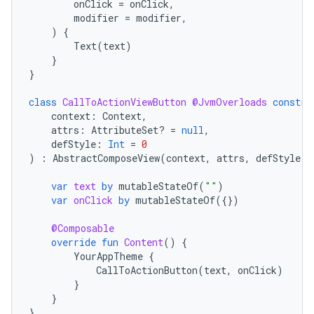
onClick
=
onClick
,
modifier
=
modifier
,
)
{
Text
(
text
)
}
}
class
CallToActionViewButton
@JvmOverloads
constru
context
:
Context
,
attrs
:
AttributeSet? 
=
null
,
defStyle
:
Int
=
0
)
:
AbstractComposeView
(
context
,
attrs
,
defStyle
)
var
text
by
mutableStateOf
(
""
)
var
onClick
by
mutableStateOf
({})
@Composable
override
fun
Content
()
{
YourAppTheme
{
CallToActionButton
(
text
,
onClick
)
}
}
}