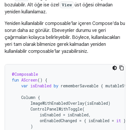
bozulabilir. Alt öğe ise özel
View
üst öğesi olmadan
yeniden kullanılamaz.
Yeniden kullanılabilir composable'lar içeren Compose'da bu
sorun daha az görülür. Ebeveynler durumu ve geri
çağırmaları kolayca belirleyebilir. Böylece, kullanılacakları
yeri tam olarak bilmenize gerek kalmadan yeniden
kullanılabilir composable'lar yazabilirsiniz.
@Composable
fun
AScreen
()
{
var
isEnabled
by
rememberSaveable
{
mutableSta
Column
{
ImageWithEnabledOverlay
(
isEnabled
)
ControlPanelWithToggle
(
isEnabled
=
isEnabled
,
onEnabledChanged
=
{
isEnabled
=
it
}
)