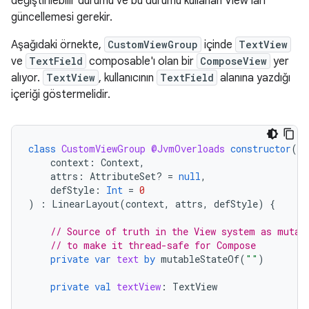
değiştirilebilir durumu ve bu durumu kullanan View'ları
güncellemesi gerekir.
Aşağıdaki örnekte,
CustomViewGroup
içinde
TextView
ve
TextField
composable'ı olan bir
ComposeView
yer
alıyor.
TextView
, kullanıcının
TextField
alanına yazdığı
içeriği göstermelidir.
class
CustomViewGroup
@JvmOverloads
constructor
(
context
:
Context
,
attrs
:
AttributeSet? 
=
null
,
defStyle
:
Int
=
0
)
:
LinearLayout
(
context
,
attrs
,
defStyle
)
{
// Source of truth in the View system as mutab
// to make it thread-safe for Compose
private
var
text
by
mutableStateOf
(
""
)
private
val
textView
:
TextView