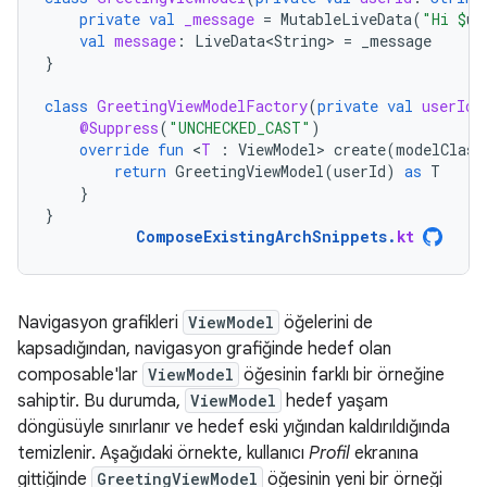
private
val
_message
=
MutableLiveData
(
"Hi 
$
us
val
message
:
LiveData<String>
=
_message
}
class
GreetingViewModelFactory
(
private
val
userId
:
@Suppress
(
"UNCHECKED_CAST"
)
override
fun
<
T
:
ViewModel
>
create
(
modelClass
return
GreetingViewModel
(
userId
)
as
T
}
}
ComposeExistingArchSnippets
.
kt
Navigasyon grafikleri
ViewModel
öğelerini de
kapsadığından, navigasyon grafiğinde hedef olan
composable'lar
ViewModel
öğesinin farklı bir örneğine
sahiptir. Bu durumda,
ViewModel
hedef yaşam
döngüsüyle sınırlanır ve hedef eski yığından kaldırıldığında
temizlenir. Aşağıdaki örnekte, kullanıcı
Profil
ekranına
gittiğinde
GreetingViewModel
öğesinin yeni bir örneği