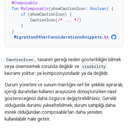
@Composable
fun
MyComposable
(
showCautionIcon
:
Boolean
)
{
if
(
showCautionIcon
)
{
CautionIcon
(
/* ... */
)
}
}
MigrationOtherConsiderationsSnippets
.
kt
CautionIcon
, tasarım gereği neden gösterildiğini bilmek
veya önemsemek zorunda değildir ve
visibility
kavramı yoktur: ya kompozisyondadır ya da değildir.
Durum yönetimi ve sunum mantığını net bir şekilde ayırarak,
içeriği durumdan kullanıcı arayüzüne dönüştürürken nasıl
göstereceğinizi daha özgürce değiştirebilirsiniz. Gerekli
olduğunda durumu yükseltebilmek, durum sahipliği daha
esnek olduğundan composable'ları daha yeniden
kullanılabilir hale getirir.