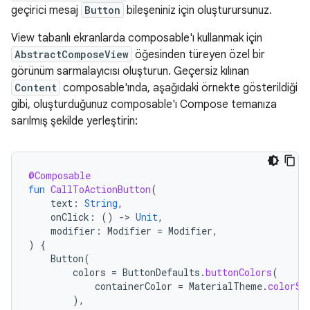
geçirici mesaj
Button
bileşeniniz için oluşturursunuz.
View tabanlı ekranlarda composable'ı kullanmak için
AbstractComposeView
öğesinden türeyen özel bir
görünüm sarmalayıcısı oluşturun. Geçersiz kılınan
Content
composable'ında, aşağıdaki örnekte gösterildiği
gibi, oluşturduğunuz composable'ı Compose temanıza
sarılmış şekilde yerleştirin:
@Composable
fun
CallToActionButton
(
text
:
String
,
onClick
:
()
-
>
Unit
,
modifier
:
Modifier
=
Modifier
,
)
{
Button
(
colors
=
ButtonDefaults
.
buttonColors
(
containerColor
=
MaterialTheme
.
colorSc
),