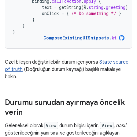
binding
.
callToAction
.
apply
{
text
=
getString
(
R
.
string
.
greeting
)
onClick
=
{
/* Do something */
}
}
}
}
ComposeExistingUISnippets
.
kt
Özel bileşen değiştirilebilir durum içeriyorsa
State source
of truth
(Doğruluğun durum kaynağı) başlıklı makaleye
bakın.
Durumu sunudan ayırmaya öncelik
verin
Geleneksel olarak
View
durum bilgisi içerir.
View
,
nasıl
gösterileceğinin yanı sıra
ne
gösterileceğini açıklayan