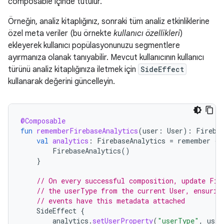
composable içinde tutulur.
Örneğin, analiz kitaplığınız, sonraki tüm analiz etkinliklerine
özel meta veriler (bu örnekte
kullanıcı özellikleri
)
ekleyerek kullanıcı popülasyonunuzu segmentlere
ayırmanıza olanak tanıyabilir. Mevcut kullanıcının kullanıcı
türünü analiz kitaplığınıza iletmek için
SideEffect
kullanarak değerini güncelleyin.
@Composable
fun
rememberFirebaseAnalytics
(
user
:
User
):
Fireba
val
analytics
:
FirebaseAnalytics
=
remember
{
FirebaseAnalytics
()
}
// On every successful composition, update Fir
// the userType from the current User, ensurin
// events have this metadata attached
SideEffect
{
analytics
.
setUserProperty
(
"userType"
,
user