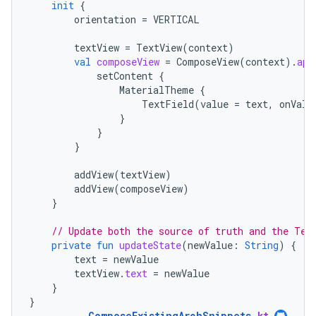
init
{
orientation
=
VERTICAL
textView
=
TextView
(
context
)
val
composeView
=
ComposeView
(
context
).
app
setContent
{
MaterialTheme
{
TextField
(
value
=
text
,
onValu
}
}
}
addView
(
textView
)
addView
(
composeView
)
}
// Update both the source of truth and the Tex
private
fun
updateState
(
newValue
:
String
)
{
text
=
newValue
textView
.
text
=
newValue
}
}
ComposeExistingArchSnippets
.
kt