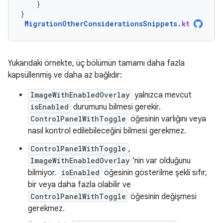
}
}
MigrationOtherConsiderationsSnippets
.
kt
Yukarıdaki örnekte, üç bölümün tamamı daha fazla
kapsüllenmiş ve daha az bağlıdır:
ImageWithEnabledOverlay
yalnızca mevcut
isEnabled
durumunu bilmesi gerekir.
ControlPanelWithToggle
öğesinin varlığını veya
nasıl kontrol edilebileceğini bilmesi gerekmez.
ControlPanelWithToggle
,
ImageWithEnabledOverlay
'nin var olduğunu
bilmiyor.
isEnabled
öğesinin gösterilme şekli sıfır,
bir veya daha fazla olabilir ve
ControlPanelWithToggle
öğesinin değişmesi
gerekmez.