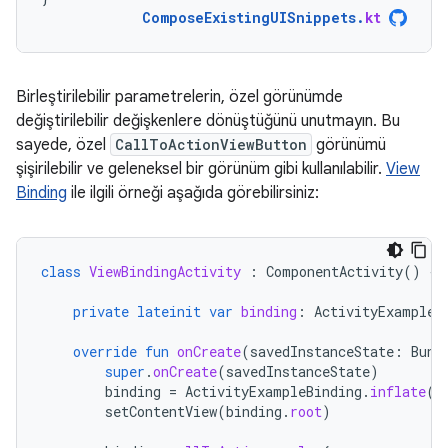
ComposeExistingUISnippets
.
kt
Birleştirilebilir parametrelerin, özel görünümde
değiştirilebilir değişkenlere dönüştüğünü unutmayın. Bu
sayede, özel
CallToActionViewButton
görünümü
şişirilebilir ve geleneksel bir görünüm gibi kullanılabilir.
View
Binding
ile ilgili örneği aşağıda görebilirsiniz:
class
ViewBindingActivity
:
ComponentActivity
()
{
private
lateinit
var
binding
:
ActivityExampleB
override
fun
onCreate
(
savedInstanceState
:
Bund
super
.
onCreate
(
savedInstanceState
)
binding
=
ActivityExampleBinding
.
inflate
(
l
setContentView
(
binding
.
root
)