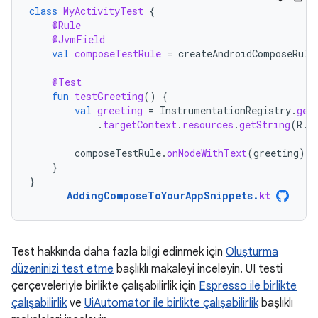
class
MyActivityTest
{
@Rule
@JvmField
val
composeTestRule
=
createAndroidComposeRule
@Test
fun
testGreeting
()
{
val
greeting
=
InstrumentationRegistry
.
get
.
targetContext
.
resources
.
getString
(
R
.
s
composeTestRule
.
onNodeWithText
(
greeting
).
a
}
}
AddingComposeToYourAppSnippets
.
kt
Test hakkında daha fazla bilgi edinmek için
Oluşturma
düzeninizi test etme
başlıklı makaleyi inceleyin. UI testi
çerçeveleriyle birlikte çalışabilirlik için
Espresso ile birlikte
çalışabilirlik
ve
UiAutomator ile birlikte çalışabilirlik
başlıklı