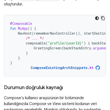
oluşturulur.
@Composable
fun
MyApp
()
{
NavHost
(
rememberNavController
(),
startDestinat
/* ... */
composable
(
"profile/{userId}"
)
{
backStack
GreetingScreen
(
backStackEntry
.
argument
}
}
}
ComposeExistingArchSnippets
.
kt
Durumun doğruluk kaynağı
Compose'u kullanıcı arayüzünün bir bölümünde
kullandığınızda Compose ve View sistemi kodunun veri
paylaşması gerekebilir. Mümkün olduğunda, bu paylaşılan