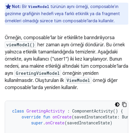
Not:
Bir
türünün aynı örneği, composable'ın
ViewModel
gezinme grafiğinin hedefi veya farklı etkinlik ya da fragment
örnekleri olmadığı sürece tüm composable'larda kullanılır.
Örneğin, composable'lar bir etkinlikte barındırılıyorsa
viewModel()
her zaman aynı örneği döndürür. Bu örnek
yalnızca etkinlik tamamlandığında temizlenir. Aşağıdaki
örnekte, aynı kullanıcı ("user1") iki kez karşılanıyor. Bunun
nedeni, ana makine etkinliği altındaki tüm composable'larda
aynı
GreetingViewModel
örneğinin yeniden
kullanılmasıdır. Oluşturulan ilk
ViewModel
örneği diğer
composable'larda yeniden kullanılır.
class
GreetingActivity
:
ComponentActivity
()
{
override
fun
onCreate
(
savedInstanceState
:
Bund
super
.
onCreate
(
savedInstanceState
)