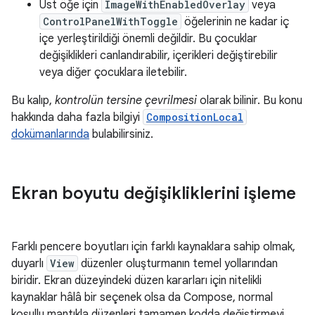
Üst öğe için
ImageWithEnabledOverlay
veya
ControlPanelWithToggle
öğelerinin ne kadar iç
içe yerleştirildiği önemli değildir. Bu çocuklar
değişiklikleri canlandırabilir, içerikleri değiştirebilir
veya diğer çocuklara iletebilir.
Bu kalıp,
kontrolün tersine çevrilmesi
olarak bilinir. Bu konu
hakkında daha fazla bilgiyi
CompositionLocal
dokümanlarında
bulabilirsiniz.
Ekran boyutu değişikliklerini işleme
Farklı pencere boyutları için farklı kaynaklara sahip olmak,
duyarlı
View
düzenler oluşturmanın temel yollarından
biridir. Ekran düzeyindeki düzen kararları için nitelikli
kaynaklar hâlâ bir seçenek olsa da Compose, normal
koşullu mantıkla düzenleri tamamen kodda değiştirmeyi