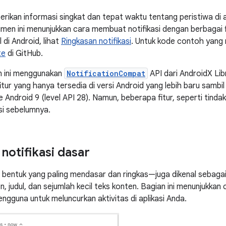
erikan informasi singkat dan tepat waktu tentang peristiwa di 
men ini menunjukkan cara membuat notifikasi dengan berbagai f
l di Android, lihat
Ringkasan notifikasi
. Untuk kode contoh yang m
te
di GitHub.
n ini menggunakan
NotificationCompat
API dari AndroidX Lib
ur yang hanya tersedia di versi Android yang lebih baru sambi
e Android 9 (level API 28). Namun, beberapa fitur, seperti tinda
si sebelumnya.
otifikasi dasar
m bentuk yang paling mendasar dan ringkas—juga dikenal sebaga
, judul, dan sejumlah kecil teks konten. Bagian ini menunjukkan
ngguna untuk meluncurkan aktivitas di aplikasi Anda.