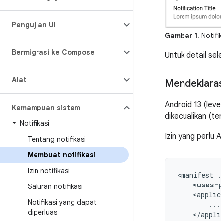
Pengujian UI
Gambar 1.
Notifi
Bermigrasi ke Compose
Untuk detail se
Alat
Mendeklaras
Android 13 (leve
Kemampuan sistem
dikecualikan (t
Notifikasi
Izin yang perlu 
Tentang notifikasi
Membuat notifikasi
Izin notifikasi
<manifest
<uses-
Saluran notifikasi
<applic
Notifikasi yang dapat
diperluas
</appli