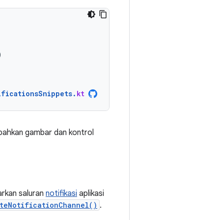
)
ificationsSnippets
.
kt
mbahkan gambar dan kontrol
arkan saluran
notifikasi
aplikasi
teNotificationChannel()
.