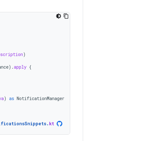
escription
)
ance
).
apply
{
va
)
as
NotificationManager
ificationsSnippets
.
kt