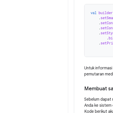
val
builder
.
setSma
.
setCon
.
setCon
.
setSty
.
bi
.
setPri
Untuk informasi
pemutaran medi
Membuat sa
Sebelum dapat m
Anda ke sistem
Kode berikut ak