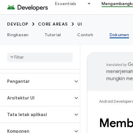
Essentials
Mengembangkan
DEVELOP
CORE AREAS
UI
Ringkasan
Tutorial
Contoh
Dokumen
menerjemahk
mungkin me
Pengantar
Arsitektur UI
Android Developer
Tata letak aplikasi
Membu
Komponen