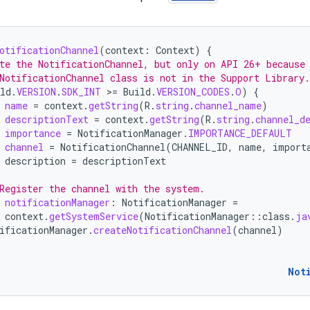
otificationChannel
(
context
:
Context
)
{
te the NotificationChannel, but only on API 26+ because
NotificationChannel class is not in the Support Library.
ld
.
VERSION
.
SDK_INT
>
=
Build
.
VERSION_CODES
.
O
)
{
name
=
context
.
getString
(
R
.
string
.
channel_name
)
descriptionText
=
context
.
getString
(
R
.
string
.
channel_d
importance
=
NotificationManager
.
IMPORTANCE_DEFAULT
channel
=
NotificationChannel
(
CHANNEL_ID
,
name
,
import
description
=
descriptionText
Register the channel with the system.
notificationManager
:
NotificationManager
=
context
.
getSystemService
(
NotificationManager
::
class
.
ja
ificationManager
.
createNotificationChannel
(
channel
)
Not