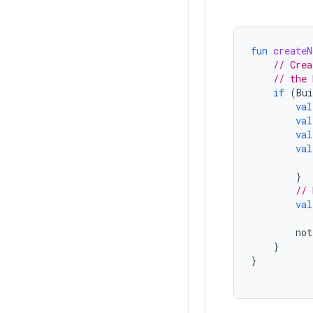
fun
createN
// Crea
// the 
if
(
Bui
val
val
val
val
}
// 
val
not
}
}