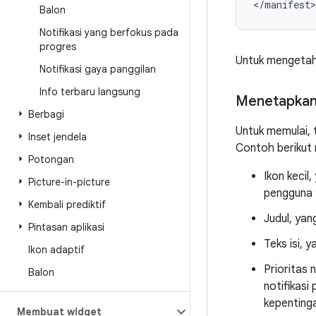
</manifest>
Balon
Notifikasi yang berfokus pada
progres
Untuk mengetahu
Notifikasi gaya panggilan
Info terbaru langsung
Menetapkan 
Berbagi
Untuk memulai, 
Inset jendela
Contoh berikut 
Potongan
Ikon kecil
Picture-in-picture
pengguna 
Kembali prediktif
Judul, ya
Pintasan aplikasi
Teks isi, 
Ikon adaptif
Prioritas 
Balon
notifikasi
kepentinga
Membuat widget