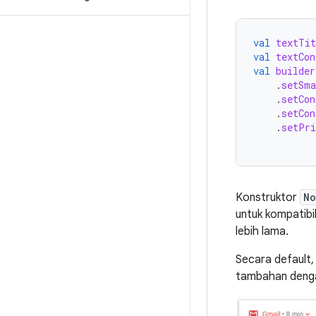
val
textTit
val
textCon
val
builder
.
setSma
.
setCon
.
setCon
.
setPri
Konstruktor
No
untuk kompatibil
lebih lama.
Secara default,
tambahan denga