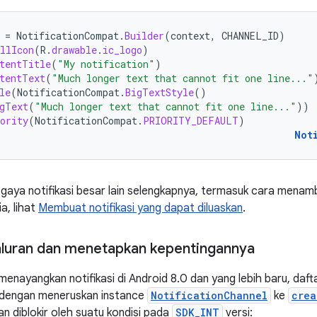
=
NotificationCompat
.
Builder
(
context
,
CHANNEL_ID
)
llIcon
(
R
.
drawable
.
ic_logo
)
tentTitle
(
"My notification"
)
tentText
(
"Much longer text that cannot fit one line..."
le
(
NotificationCompat
.
BigTextStyle
()
gText
(
"Much longer text that cannot fit one line..."
))
ority
(
NotificationCompat
.
PRIORITY_DEFAULT
)
Not
 gaya notifikasi besar lain selengkapnya, termasuk cara mena
a, lihat
Membuat notifikasi yang dapat diluaskan
.
luran dan menetapkan kepentingannya
enayangkan notifikasi di Android 8.0 dan yang lebih baru, daft
 dengan meneruskan instance
NotificationChannel
ke
crea
an diblokir oleh suatu kondisi pada
SDK_INT
versi: