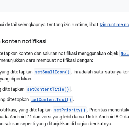
i detail selengkapnya tentang izin runtime, lihat
Izin runtime no
konten notifikasi
tetapkan konten dan saluran notifikasi menggunakan objek
Not
menunjukkan cara membuat notifikasi dengan:
, yang ditetapkan
setSmallIcon()
. Ini adalah satu-satunya ko
yang diperlukan.
ng ditetapkan
setContentTitle()
.
yang ditetapkan
setContentText()
.
notifikasi, yang ditetapkan
setPriority()
. Prioritas menent
 pada Android 7.1 dan versi yang lebih lama. Untuk Android 8.0 d
n saluran seperti yang ditunjukkan di bagian berikutnya.