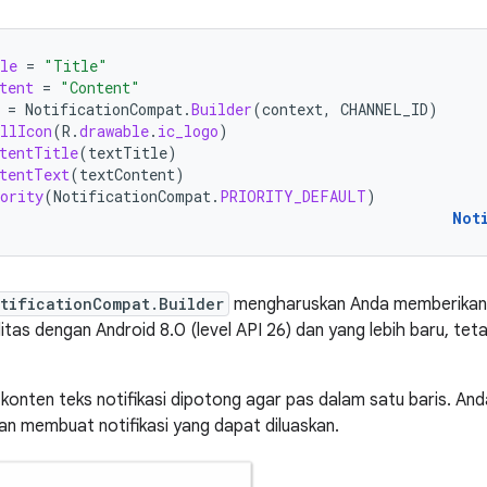
le
=
"Title"
tent
=
"Content"
=
NotificationCompat
.
Builder
(
context
,
CHANNEL_ID
)
llIcon
(
R
.
drawable
.
ic_logo
)
tentTitle
(
textTitle
)
tentText
(
textContent
)
ority
(
NotificationCompat
.
PRIORITY_DEFAULT
)
Not
tificationCompat.Builder
mengharuskan Anda memberikan ID 
itas dengan Android 8.0 (level API 26) dan yang lebih baru, teta
 konten teks notifikasi dipotong agar pas dalam satu baris. A
n membuat notifikasi yang dapat diluaskan.