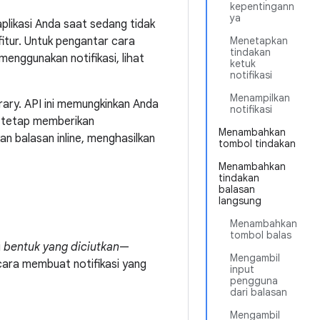
kepentingann
ya
aplikasi Anda saat sedang tidak
itur. Untuk pengantar cara
Menetapkan
tindakan
enggunakan notifikasi, lihat
ketuk
notifikasi
Menampilkan
rary. API ini memungkinkan Anda
notifikasi
l tetap memberikan
Menambahkan
kan balasan inline, menghasilkan
tombol tindakan
Menambahkan
tindakan
balasan
langsung
Menambahkan
tombol balas
i
bentuk yang diciutkan
—
Mengambil
 cara membuat notifikasi yang
input
pengguna
dari balasan
Mengambil