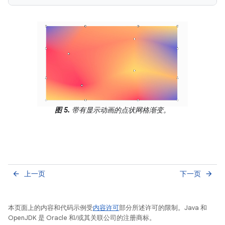
图 5.
带有显示动画的点状网格渐变。
上一页
下一页
arrow_back
arrow_forward
本页面上的内容和代码示例受
内容许可
部分所述许可的限制。Java 和
OpenJDK 是 Oracle 和/或其关联公司的注册商标。