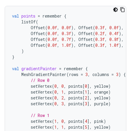
val
points
=
remember
{
listOf
(
Offset
(
0.0f
,
0.0f
),
Offset
(
0.3f
,
0.0f
),
Of
Offset
(
0.0f
,
0.3f
),
Offset
(
0.2f
,
0.4f
),
Of
Offset
(
0.0f
,
0.7f
),
Offset
(
0.3f
,
0.8f
),
Of
Offset
(
0.0f
,
1.0f
),
Offset
(
0.3f
,
1.0f
),
Of
)
}
val
gradientPainter
=
remember
{
MeshGradientPainter
(
rows
=
3
,
columns
=
3
)
{
// Row 0
setVertex
(
0
,
0
,
points
[
0
]
,
yellow
)
setVertex
(
0
,
1
,
points
[
1
]
,
orange
)
setVertex
(
0
,
2
,
points
[
2
]
,
yellow
)
setVertex
(
0
,
3
,
points
[
3
]
,
purple
)
// Row 1
setVertex
(
1
,
0
,
points
[
4
]
,
pink
)
setVertex
(
1
,
1
,
points
[
5
]
,
yellow
)