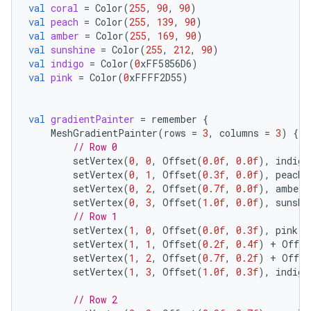
val
coral
=
Color
(
255
,
90
,
90
)
val
peach
=
Color
(
255
,
139
,
90
)
val
amber
=
Color
(
255
,
169
,
90
)
val
sunshine
=
Color
(
255
,
212
,
90
)
val
indigo
=
Color
(
0
xFF5856D6
)
val
pink
=
Color
(
0
xFFFF2D55
)
val
gradientPainter
=
remember
{
MeshGradientPainter
(
rows
=
3
,
columns
=
3
)
{
// Row 0
setVertex
(
0
,
0
,
Offset
(
0.0f
,
0.0f
),
indigo
setVertex
(
0
,
1
,
Offset
(
0.3f
,
0.0f
),
peach
)
setVertex
(
0
,
2
,
Offset
(
0.7f
,
0.0f
),
amber
)
setVertex
(
0
,
3
,
Offset
(
1.0f
,
0.0f
),
sunshi
// Row 1
setVertex
(
1
,
0
,
Offset
(
0.0f
,
0.3f
),
pink
)
setVertex
(
1
,
1
,
Offset
(
0.2f
,
0.4f
)
+
Offse
setVertex
(
1
,
2
,
Offset
(
0.7f
,
0.2f
)
+
Offse
setVertex
(
1
,
3
,
Offset
(
1.0f
,
0.3f
),
indigo
// Row 2