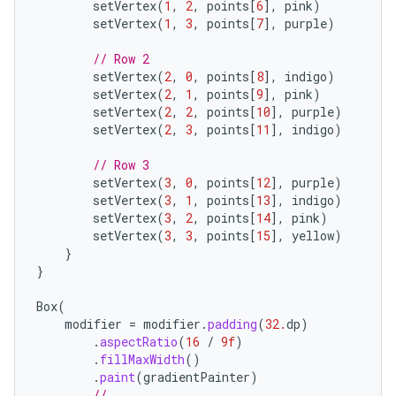
setVertex
(
1
,
2
,
points
[
6
]
,
pink
)
setVertex
(
1
,
3
,
points
[
7
]
,
purple
)
// Row 2
setVertex
(
2
,
0
,
points
[
8
]
,
indigo
)
setVertex
(
2
,
1
,
points
[
9
]
,
pink
)
setVertex
(
2
,
2
,
points
[
10
]
,
purple
)
setVertex
(
2
,
3
,
points
[
11
]
,
indigo
)
// Row 3
setVertex
(
3
,
0
,
points
[
12
]
,
purple
)
setVertex
(
3
,
1
,
points
[
13
]
,
indigo
)
setVertex
(
3
,
2
,
points
[
14
]
,
pink
)
setVertex
(
3
,
3
,
points
[
15
]
,
yellow
)
}
}
Box
(
modifier
=
modifier
.
padding
(
32.
dp
)
.
aspectRatio
(
16
/
9f
)
.
fillMaxWidth
()
.
paint
(
gradientPainter
)
// ...