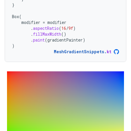
}
Box
(
modifier
=
modifier
.
aspectRatio
(
16
/
9f
)
.
fillMaxWidth
()
.
paint
(
gradientPainter
)
)
MeshGradientSnippets
.
kt