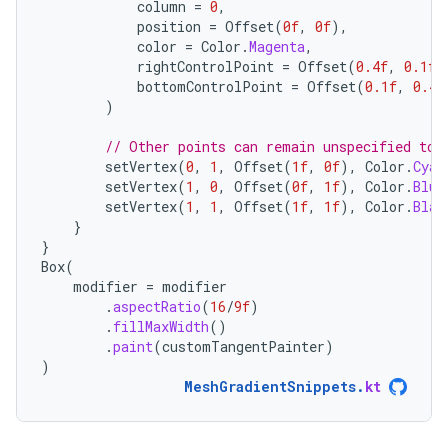
column
=
0
,
position
=
Offset
(
0f
,
0f
),
color
=
Color
.
Magenta
,
rightControlPoint
=
Offset
(
0.4f
,
0.1f
)
bottomControlPoint
=
Offset
(
0.1f
,
0.4f
)
// Other points can remain unspecified to 
setVertex
(
0
,
1
,
Offset
(
1f
,
0f
),
Color
.
Cyan
setVertex
(
1
,
0
,
Offset
(
0f
,
1f
),
Color
.
Blue
setVertex
(
1
,
1
,
Offset
(
1f
,
1f
),
Color
.
Blac
}
}
Box
(
modifier
=
modifier
.
aspectRatio
(
16
/
9f
)
.
fillMaxWidth
()
.
paint
(
customTangentPainter
)
)
MeshGradientSnippets
.
kt