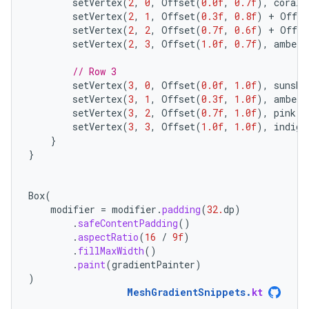
setVertex
(
2
,
0
,
Offset
(
0.0f
,
0.7f
),
coral
)
setVertex
(
2
,
1
,
Offset
(
0.3f
,
0.8f
)
+
Offse
setVertex
(
2
,
2
,
Offset
(
0.7f
,
0.6f
)
+
Offse
setVertex
(
2
,
3
,
Offset
(
1.0f
,
0.7f
),
amber
)
// Row 3
setVertex
(
3
,
0
,
Offset
(
0.0f
,
1.0f
),
sunshi
setVertex
(
3
,
1
,
Offset
(
0.3f
,
1.0f
),
amber
)
setVertex
(
3
,
2
,
Offset
(
0.7f
,
1.0f
),
pink
)
setVertex
(
3
,
3
,
Offset
(
1.0f
,
1.0f
),
indigo
}
}
Box
(
modifier
=
modifier
.
padding
(
32.
dp
)
.
safeContentPadding
()
.
aspectRatio
(
16
/
9f
)
.
fillMaxWidth
()
.
paint
(
gradientPainter
)
)
MeshGradientSnippets
.
kt