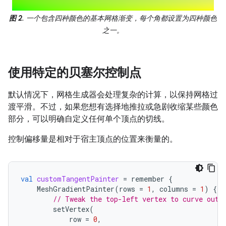
图 2
. 一个包含四种颜色的基本网格渐变，每个角都设置为四种颜色
之一。
使用特定的贝塞尔控制点
默认情况下，网格生成器会处理复杂的计算，以保持网格过
渡平滑。不过，如果您想有选择地推拉或急剧收缩某些颜色
部分，可以明确自定义任何单个顶点的切线。
控制偏移量是相对于宿主顶点的位置来衡量的。
val
customTangentPainter
=
remember
{
MeshGradientPainter
(
rows
=
1
,
columns
=
1
)
{
// Tweak the top-left vertex to curve outw
setVertex
(
row
=
0
,