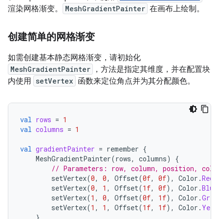
渲染网格渐变。
MeshGradientPainter
在画布上绘制。
创建简单的网格渐变
如需创建基本静态网格渐变，请初始化
MeshGradientPainter
，方法是指定其维度，并在配置块
内使用
setVertex
函数来定位角点并为其分配颜色。
val
rows
=
1
val
columns
=
1
val
gradientPainter
=
remember
{
MeshGradientPainter
(
rows
,
columns
)
{
// Parameters: row, column, position, colo
setVertex
(
0
,
0
,
Offset
(
0f
,
0f
),
Color
.
Red
)
setVertex
(
0
,
1
,
Offset
(
1f
,
0f
),
Color
.
Blue
setVertex
(
1
,
0
,
Offset
(
0f
,
1f
),
Color
.
Gree
setVertex
(
1
,
1
,
Offset
(
1f
,
1f
),
Color
.
Yell
}