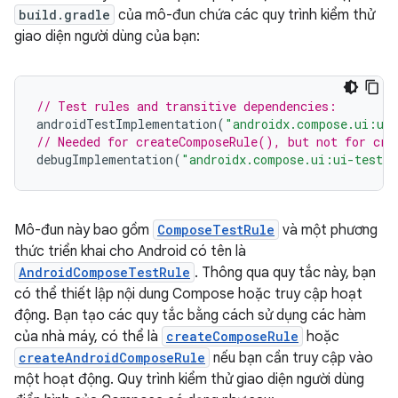
build.gradle
của mô-đun chứa các quy trình kiểm thử
giao diện người dùng của bạn:
// Test rules and transitive dependencies:
androidTestImplementation
(
"androidx.compose.ui:ui
// Needed for createComposeRule(), but not for cre
debugImplementation
(
"androidx.compose.ui:ui-test-m
Mô-đun này bao gồm
ComposeTestRule
và một phương
thức triển khai cho Android có tên là
AndroidComposeTestRule
. Thông qua quy tắc này, bạn
có thể thiết lập nội dung Compose hoặc truy cập hoạt
động. Bạn tạo các quy tắc bằng cách sử dụng các hàm
của nhà máy, có thể là
createComposeRule
hoặc
createAndroidComposeRule
nếu bạn cần truy cập vào
một hoạt động. Quy trình kiểm thử giao diện người dùng