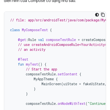
điển hình của Compose có dạng như sau:
// file: app/src/androidTest/java/com/package/MyCo
class
MyComposeTest
{
@get
:
Rule
val
composeTestRule
=
createComposeR
// use createAndroidComposeRule<YourActivity>(
// an activity
@Test
fun
myTest
()
{
// Start the app
composeTestRule
.
setContent
{
MyAppTheme
{
MainScreen
(
uiState
=
fakeUiState
,
}
}
composeTestRule
.
onNodeWithText
(
"Continue"
)