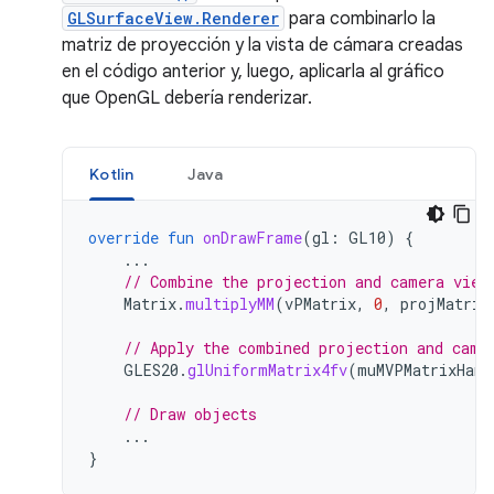
GLSurfaceView.Renderer
para combinarlo la
matriz de proyección y la vista de cámara creadas
en el código anterior y, luego, aplicarla al gráfico
que OpenGL debería renderizar.
Kotlin
Java
override
fun
onDrawFrame
(
gl
:
GL10
)
{
...
// Combine the projection and camera view
Matrix
.
multiplyMM
(
vPMatrix
,
0
,
projMatrix
// Apply the combined projection and came
GLES20
.
glUniformMatrix4fv
(
muMVPMatrixHand
// Draw objects
...
}