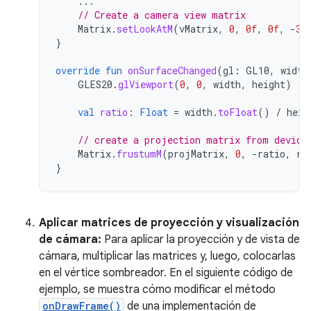
...
// Create a camera view matrix
Matrix
.
setLookAtM
(
vMatrix
,
0
,
0f
,
0f
,
-
3f
}
override
fun
onSurfaceChanged
(
gl
:
GL10
,
width
GLES20
.
glViewport
(
0
,
0
,
width
,
height
)
val
ratio
:
Float
=
width
.
toFloat
()
/
heig
// create a projection matrix from device
Matrix
.
frustumM
(
projMatrix
,
0
,
-
ratio
,
ra
}
Aplicar matrices de proyección y visualización
de cámara:
Para aplicar la proyección y de vista de
cámara, multiplicar las matrices y, luego, colocarlas
en el vértice sombreador. En el siguiente código de
ejemplo, se muestra cómo modificar el método
onDrawFrame()
de una implementación de