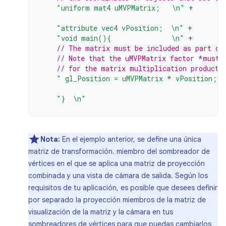
"uniform mat4 uMVPMatrix;   \n"
+
"attribute vec4 vPosition;  \n"
+
"void main(){               \n"
+
// The matrix must be included as part of
// Note that the uMVPMatrix factor *must 
// for the matrix multiplication product 
" gl_Position = uMVPMatrix * vPosition; \
"}  \n"
Nota:
En el ejemplo anterior, se define una única
matriz de transformación. miembro del sombreador de
vértices en el que se aplica una matriz de proyección
combinada y una vista de cámara de salida. Según los
requisitos de tu aplicación, es posible que desees definir
por separado la proyección miembros de la matriz de
visualización de la matriz y la cámara en tus
sombreadores de vértices para que puedas cambiarlos