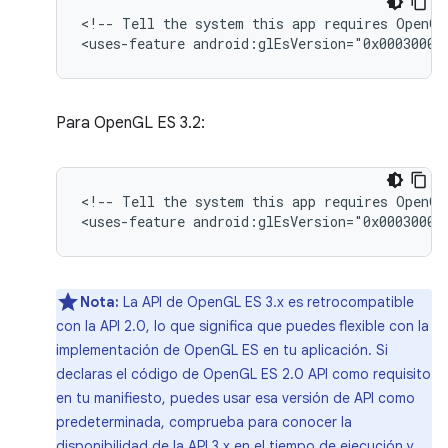
<!--
Tell
the
system
this
app
requires
OpenGL
<uses-feature
android:glEsVersion="0x00030001
Para OpenGL ES 3.2:
<!--
Tell
the
system
this
app
requires
OpenGL
<uses-feature
android:glEsVersion="0x00030002
Nota:
La API de OpenGL ES 3.x es retrocompatible
con la API 2.0, lo que significa que puedes flexible con la
implementación de OpenGL ES en tu aplicación. Si
declaras el código de OpenGL ES 2.0 API como requisito
en tu manifiesto, puedes usar esa versión de API como
predeterminada, comprueba para conocer la
disponibilidad de la API 3.x en el tiempo de ejecución y,