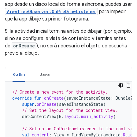
app desde un disco local de forma asíncrona, puedes usar
ViewTreeObserver.OnPreDrawListener
para impedir
que la app dibuje su primer fotograma.
Si la actividad inicial termina antes de dibujar (por ejemplo,
si no se configura la vista de contenido y termina antes
de
onResume
), no será necesario el objeto de escucha
previo al dibujo.
Kotlin
Java
// Create a new event for the activity.
override
fun
onCreate
(
savedInstanceState
:
Bundle?)
super
.
onCreate
(
savedInstanceState
)
// Set the layout for the content view.
setContentView
(
R
.
layout
.
main_activity
)
// Set up an OnPreDrawListener to the root vie
val
content
:
View
=
findViewById
(
android
.
R
.
id
.