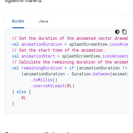
siguiente manera:
Kotlin
Java
// Get the duration of the animated vector drawabl
val
animationDuration
=
splashScreenView
.
iconAnima
// Get the start time of the animation.
val
animationStart
=
splashScreenView
.
iconAnimatio
// Calculate the remaining duration of the animati
val
remainingDuration
=
if
(
animationDuration
!=
n
(
animationDuration
-
Duration
.
between
(
animatio
.
toMillis
()
.
coerceAtLeast
(
0L
)
}
else
{
0L
}