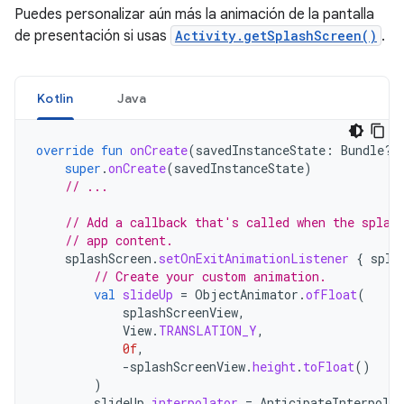
Puedes personalizar aún más la animación de la pantalla
de presentación si usas
Activity.getSplashScreen()
.
Kotlin
Java
override
fun
onCreate
(
savedInstanceState
:
Bundle?)
super
.
onCreate
(
savedInstanceState
)
// ...
// Add a callback that's called when the splas
// app content.
splashScreen
.
setOnExitAnimationListener
{
spla
// Create your custom animation.
val
slideUp
=
ObjectAnimator
.
ofFloat
(
splashScreenView
,
View
.
TRANSLATION_Y
,
0f
,
-
splashScreenView
.
height
.
toFloat
()
)
slideUp
.
interpolator
=
AnticipateInterpolat