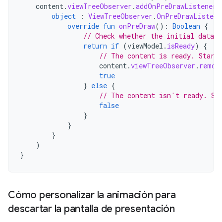
content
.
viewTreeObserver
.
addOnPreDrawListener
(
object
:
ViewTreeObserver
.
OnPreDrawListene
override
fun
onPreDraw
():
Boolean
{
// Check whether the initial data i
return
if
(
viewModel
.
isReady
)
{
// The content is ready. Start
content
.
viewTreeObserver
.
remov
true
}
else
{
// The content isn't ready. Su
false
}
}
}
)
}
Cómo personalizar la animación para
descartar la pantalla de presentación